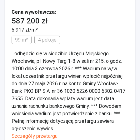
Cena wywoławcza:
587 200 zł
5 917 zł/m²
99 m²
4 pokoje
...odbędzie się w siedzibie Urzędu Miejskiego
Wrocławia, pl. Nowy Targ 1-8 w sali nr 215, o godz.
10:00 dnia 3 czerwca 2026 r. *** Wadium na w/w
lokal uczestnik przetargu winien wpłacić najpóźniej
do dnia 27 maja 2026 r. na konto Gminy Wrocław-
Bank PKO BP S.A. nr 36 1020 5226 0000 6302 0417
7655. Datą dokonania wpłaty wadium jest data
uznania rachunku bankowego Gminy. *** Dowodem
wniesienia wadium jest potwierdzenie z banku. ***
Pełną informację dotyczącą przetargu zawiera
ogłoszenie wywies...
Szczegóły przetargu