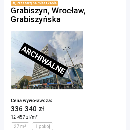
Przetarg na mieszkanie
Grabiszyn, Wrocław,
Grabiszyńska
ARCHIWALNE
Cena wywoławcza:
336 340 zł
12 457 zł/m²
27 m²
1 pokój