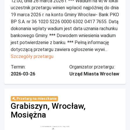
12:00, dnia 26 marca 2026 r. *** Wadium na w/w lokal
uczestnik przetargu winien wpłacić najpóźniej do dnia
19 marca 2026 r. na konto Gminy Wrocław- Bank PKO
BP S.A. nr 36 1020 5226 0000 6302 0417 7655. Datą
dokonania wpłaty wadium jest data uznania rachunku
bankowego Gminy. *** Dowodem wniesienia wadium
jest potwierdzenie z banku. *** Pełną informację
dotyczącą przetargu zawiera ogłoszenie wywi...
Szczegóły przetargu
Termin:
Organizator przetargu:
2026-03-26
Urząd Miasta Wrocław
Przetarg na mieszkanie
Grabiszyn, Wrocław,
Mosiężna