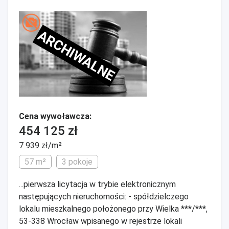
ARCHIWALNE
Cena wywoławcza:
454 125 zł
7 939 zł/m²
57 m²
3 pokoje
...pierwsza licytacja w trybie elektronicznym
następujących nieruchomości: - spółdzielczego
lokalu mieszkalnego położonego przy Wielka ***/***,
53-338 Wrocław wpisanego w rejestrze lokali