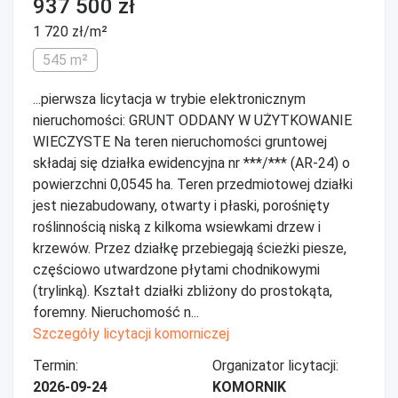
937 500 zł
1 720 zł/m²
545 m²
...pierwsza licytacja w trybie elektronicznym
nieruchomości: GRUNT ODDANY W UŻYTKOWANIE
WIECZYSTE Na teren nieruchomości gruntowej
składaj się działka ewidencyjna nr ***/*** (AR-24) o
powierzchni 0,0545 ha. Teren przedmiotowej działki
jest niezabudowany, otwarty i płaski, porośnięty
roślinnością niską z kilkoma wsiewkami drzew i
krzewów. Przez działkę przebiegają ścieżki piesze,
częściowo utwardzone płytami chodnikowymi
(trylinką). Kształt działki zbliżony do prostokąta,
foremny. Nieruchomość n...
Szczegóły licytacji komorniczej
Termin:
Organizator licytacji:
2026-09-24
KOMORNIK