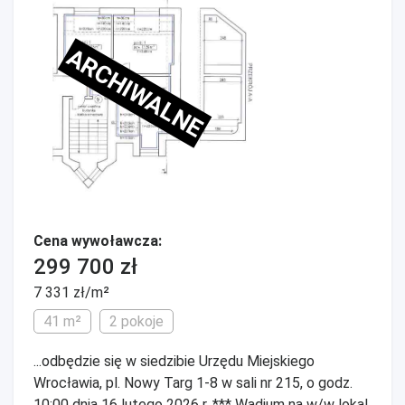
ARCHIWALNE
Cena wywoławcza:
299 700 zł
7 331 zł/m²
41 m²
2 pokoje
...odbędzie się w siedzibie Urzędu Miejskiego
Wrocławia, pl. Nowy Targ 1-8 w sali nr 215, o godz.
10:00 dnia 16 lutego 2026 r. *** Wadium na w/w lokal