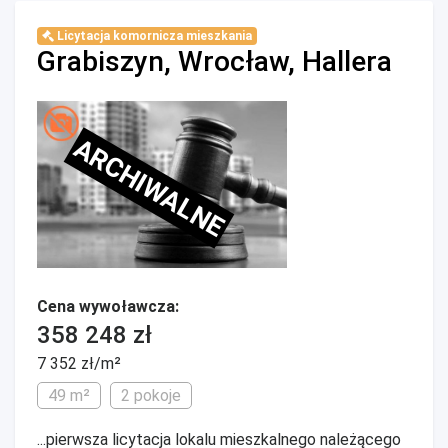
Licytacja komornicza mieszkania
Grabiszyn, Wrocław, Hallera
ARCHIWALNE
Cena wywoławcza:
358 248 zł
7 352 zł/m²
49 m²
2 pokoje
...pierwsza licytacja lokalu mieszkalnego należącego