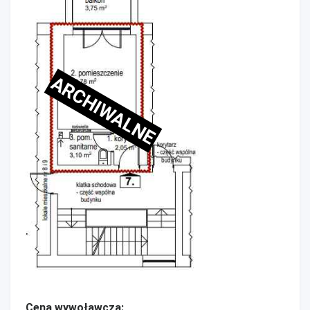
ARCHIWALNE
Cena wywoławcza: