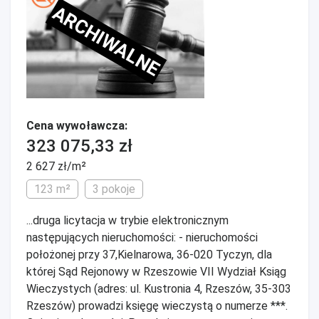
ARCHIWALNE
Cena wywoławcza:
323 075,33 zł
2 627 zł/m²
123 m²
3 pokoje
...druga licytacja w trybie elektronicznym
następujących nieruchomości: - nieruchomości
położonej przy 37,Kielnarowa, 36-020 Tyczyn, dla
której Sąd Rejonowy w Rzeszowie VII Wydział Ksiąg
Wieczystych (adres: ul. Kustronia 4, Rzeszów, 35-303
Rzeszów) prowadzi księgę wieczystą o numerze ***.