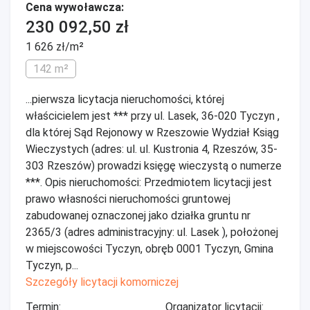
Cena wywoławcza:
230 092,50 zł
1 626 zł/m²
142 m²
...pierwsza licytacja nieruchomości, której
właścicielem jest *** przy ul. Lasek, 36-020 Tyczyn ,
dla której Sąd Rejonowy w Rzeszowie Wydział Ksiąg
Wieczystych (adres: ul. ul. Kustronia 4, Rzeszów, 35-
303 Rzeszów) prowadzi księgę wieczystą o numerze
***. Opis nieruchomości: Przedmiotem licytacji jest
prawo własności nieruchomości gruntowej
zabudowanej oznaczonej jako działka gruntu nr
2365/3 (adres administracyjny: ul. Lasek ), położonej
w miejscowości Tyczyn, obręb 0001 Tyczyn, Gmina
Tyczyn, p...
Szczegóły licytacji komorniczej
Termin:
Organizator licytacji: