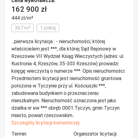
Cena wywoławcza:
162 900 zł
444 zł/m²
367 m²
1 pokój
...pierwsza licytacja : - nieruchomości, której
właścicielem jest ***, dla której Sąd Rejonowy w
Rzeszowie VII Wydział Ksiąg Wieczystych (adres: ul.
Kustronia 4, Rzeszów, 35-303 Rzeszów) prowadzi
księgę wieczystą o numerze ***. Opis nieruchomości:
Przedmiotem licytacji jest nieruchomość gruntowa
położona w Tyczynie przy ul. Kościuszki ***,
zabudowana budynkiem o przeznaczeniu
mieszkalnym. Nieruchomość oznaczona jest jako
działka nr ew *** obręb 0001 Tyczyn, gmin Tyczyn
miasto, powiat rzeszowskim...
Szczegóły licytacji komorniczej
Termin:
Organizator licytacji: