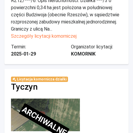
RZ1Z/***/6. Opis nieruchomości: Działka ***/3 o
powierzchni 0,34 ha jest położona w południowej
części Budziwoja (obecnie Rzeszów), w sąsiedztwie
rozproszonej zabudowy mieszkalnej jednorodzinnej.
Graniczy z ulicą Na...
Szczegóły licytacji komorniczej
Termin:
Organizator licytacji:
2025-01-29
KOMORNIK
Licytacja komornicza działki
Tyczyn
ARCHIWALNE