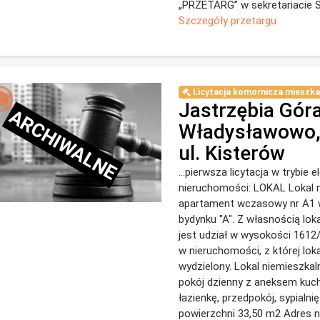
„PRZETARG” w sekretariacie S
Szczegóły przetargu
Licytacja komornicza mieszka
Jastrzębia Góra
ARCHIWALNE
Władysławowo, 
ul. Kisterów
...pierwsza licytacja w trybie 
nieruchomości: LOKAL Lokal n
apartament wczasowy nr A1 w
bydynku "A". Z własnością lok
jest udział w wysokości 1612
w nieruchomości, z której lok
wydzielony. Lokal niemieszkal
pokój dzienny z aneksem kuc
łazienkę, przedpokój, sypialnię
powierzchni 33,50 m2 Adres 