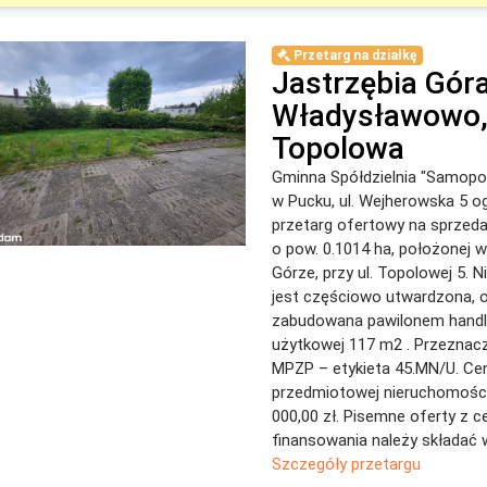
Przetarg na działkę
Jastrzębia Góra
Władysławowo, 
Topolowa
Gminna Spółdzielnia "Samop
w Pucku, ul. Wejherowska 5 o
przetarg ofertowy na sprzedaż
o pow. 0.1014 ha, położonej w
Górze, przy ul. Topolowej 5.
jest częściowo utwardzona, 
zabudowana pawilonem hand
użytkowej 117 m2 . Przeznac
MPZP – etykieta 45.MN/U. C
przedmiotowej nieruchomośc
000,00 zł. Pisemne oferty z 
finansowania należy składać w 
Szczegóły przetargu