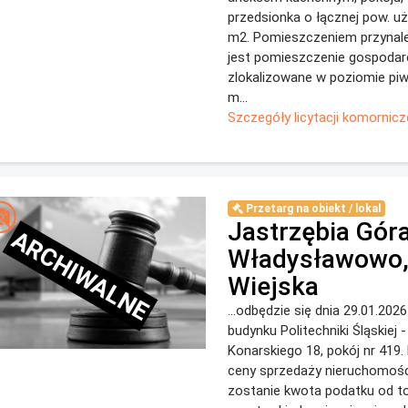
przedsionka o łącznej pow. u
m2. Pomieszczeniem przynale
jest pomieszczenie gospodar
zlokalizowane w poziomie piw
m...
Szczegóły licytacji komornicz
Przetarg na obiekt / lokal
Jastrzębia Góra
ARCHIWALNE
Władysławowo, 
Wiejska
...odbędzie się dnia 29.01.2026
budynku Politechniki Śląskiej - 
Konarskiego 18, pokój nr 419.
ceny sprzedaży nieruchomośc
zostanie kwota podatku od to