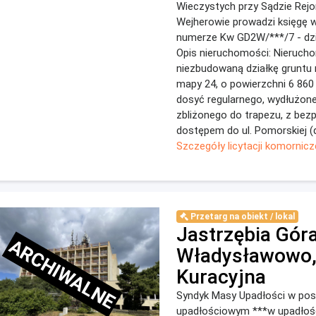
Wieczystych przy Sądzie Re
Wejherowie prowadzi księgę 
numerze Kw GD2W/***/7 - dzia
Opis nieruchomości: Nieruch
niezbudowaną działkę gruntu nr
mapy 24, o powierzchni 6 860 
dosyć regularnego, wydłużon
zbliżonego do trapezu, z bez
dostępem do ul. Pomorskiej (d
Szczegóły licytacji komornicz
Przetarg na obiekt / lokal
Jastrzębia Góra
ARCHIWALNE
Władysławowo, 
Kuracyjna
Syndyk Masy Upadłości w po
upadłościowym ***w upadłośc