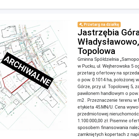
Przetarg na działkę
Jastrzębia Góra
Władysławowo, 
Topolowa
ARCHIWALNE
Gminna Spółdzielnia „Samop
w Pucku, ul. Wejherowska 5 o
przetarg ofertowy na sprzedaż
o pow. 0.1014 ha, położonej w
Górze, przy ul. Topolowej 5, 
pawilonem handlowym o pow.
m2 . Przeznaczenie terenu w
etykieta 45.MN/U. Cena wyw
przedmiotowej nieruchomośc
1.100.000,00 zł. Pisemne ofert
sposobem finansowania nale
zamkniętych kopertach z nap