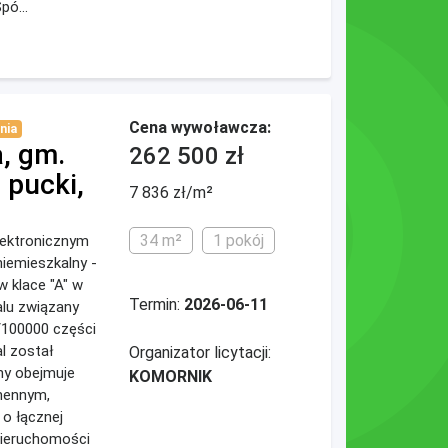
pó...
Cena wywoławcza:
nia
, gm.
262 500 zł
pucki,
7 836 zł/m²
34 m²
1 pokój
elektronicznym
iemieszkalny -
 klace "A" w
Termin:
2026-06-11
alu związany
/100000 części
al został
Organizator licytacji:
ny obejmuje
KOMORNIK
hennym,
 o łącznej
nieruchomości