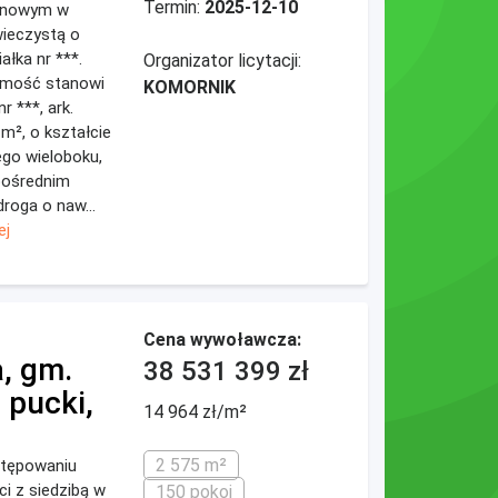
Termin:
2025-12-10
jonowym w
wieczystą o
łka nr ***.
Organizator licytacji:
omość stanowi
KOMORNIK
 ***, ark.
m², o kształcie
ego wieloboku,
pośrednim
roga o naw...
ej
Cena wywoławcza:
, gm.
38 531 399 zł
pucki,
14 964 zł/m²
2 575 m²
stępowaniu
i z siedzibą w
150 pokoi