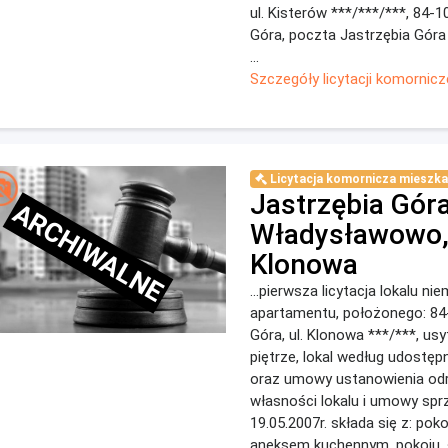
ul. Kisterów ***/***/***, 84-1
Góra, poczta Jastrzębia Góra
...
Szczegóły licytacji komornicz
Licytacja komornicza mieszka
Jastrzębia Góra
ARCHIWALNE
Władysławowo, 
Klonowa
...pierwsza licytacja lokalu ni
apartamentu, położonego: 84
Góra, ul. Klonowa ***/***, us
piętrze, lokal według udostęp
oraz umowy ustanowienia od
własności lokalu i umowy spr
19.05.2007r. składa się z: pok
aneksem kuchennym, pokoju, ł