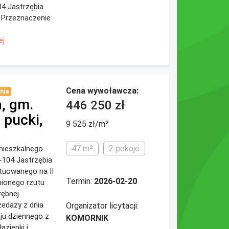
04 Jastrzębia
 Przeznaczenie
ej
Cena wywoławcza:
nia
, gm.
446 250 zł
pucki,
9 525 zł/m²
47 m²
2 pokoje
emieszkalnego -
-104 Jastrzębia
ytuowanego na II
Termin:
2026-02-20
nionego rzutu
rębnej
zedaży z dnia
Organizator licytacji:
oju dziennego z
KOMORNIK
azienki i