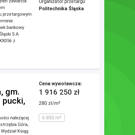
zień zawarcia
Organizator przetargu:
iem
Politechnika Śląska
u przetargowym
erminie
unek bankowy
Śląski S.A.
XX056 z
Cena wywoławcza:
, gm.
1 916 250 zł
pucki,
280 zł/m²
6 850 m²
mości należącej
astrzębia Góra,
V Wydział Ksiąg