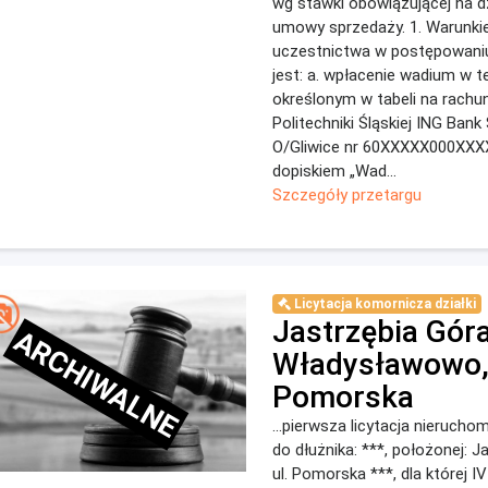
wg stawki obowiązującej na d
umowy sprzedaży. 1. Warunk
uczestnictwa w postępowani
jest: a. wpłacenie wadium w t
określonym w tabeli na rach
Politechniki Śląskiej ING Bank 
O/Gliwice nr 60XXXXX000XXX
dopiskiem „Wad...
Szczegóły przetargu
Licytacja komornicza działki
Jastrzębia Góra
ARCHIWALNE
Władysławowo, 
Pomorska
...pierwsza licytacja nierucho
do dłużnika: ***, położonej: J
ul. Pomorska ***, dla której I