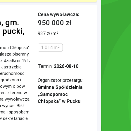
Cena wywoławcza:
, gm.
950 000 zł
pucki,
937 zł/m²
1 014 m²
omoc Chłopska"
głasza pisemny
 działki nr 191,
Termin:
2026-08-10
 Jastrzębiej
 Nieruchomość
ogrodzona i
Organizator przetargu:
lowym o pow.
Gminna Spółdzielnia
zenie terenu w
„Samopomoc
ena wywoławcza
Chłopska” w Pucku
i wynosi 950
ceną i sposobem
sekretariacie...