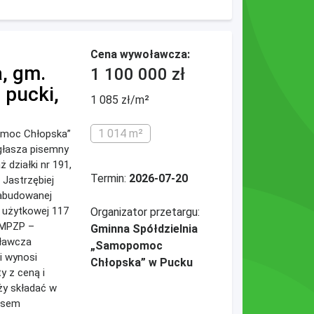
Cena wywoławcza:
, gm.
1 100 000 zł
pucki,
1 085 zł/m²
1 014 m²
omoc Chłopska”
głasza pisemny
 działki nr 191,
Termin:
2026-07-20
 Jastrzębiej
zabudowanej
 użytkowej 117
Organizator przetargu:
 MPZP –
Gminna Spółdzielnia
oławcza
„Samopomoc
i wynosi
Chłopska” w Pucku
y z ceną i
ży składać w
isem