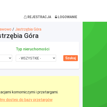
REJESTRACJA
LOGOWANIE
ławowo
/
Jastrzębia Góra
strzębia Góra
Typ nieruchomości
tacjami komorniczymi i przetargami.
łny dostęp do bazy przetargów