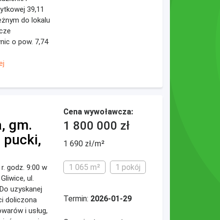
żytkowej 39,11
żnym do lokalu
cze
nic o pow. 7,74
ej
Cena wywoławcza:
, gm.
1 800 000 zł
pucki,
1 690 zł/m²
1 065 m²
1 pokój
 r. godz. 9:00 w
Gliwice, ul.
 Do uzyskanej
Termin:
2026-01-29
i doliczona
warów i usług,