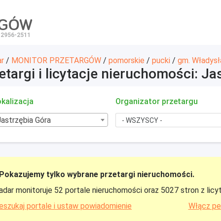
RGÓW
 2956-2511
ar
/
MONITOR PRZETARGÓW
/
pomorskie
/
pucki
/
gm. Władys
etargi i licytacje nieruchomości: Ja
kalizacja
Organizator przetargu
Jastrzębia Góra
Pokazujemy tylko wybrane przetargi nieruchomości.
adar monitoruje 52 portale nieruchomości oraz 5027 stron z licy
eszukaj portale i ustaw powiadomienie
Włącz pe