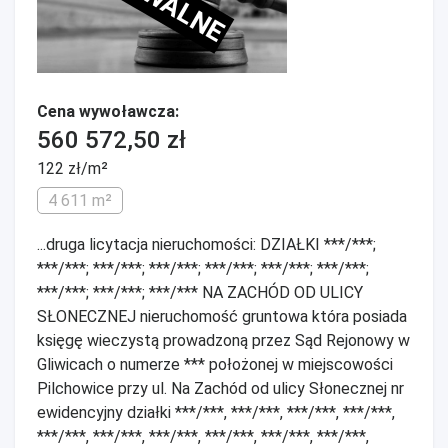
Cena wywoławcza:
560 572,50 zł
122 zł/m²
4 611 m²
...druga licytacja nieruchomości: DZIAŁKI ***/***;
***/***; ***/***; ***/***; ***/***; ***/***; ***/***;
***/***; ***/***; ***/*** NA ZACHÓD OD ULICY
SŁONECZNEJ nieruchomość gruntowa która posiada
księgę wieczystą prowadzoną przez Sąd Rejonowy w
Gliwicach o numerze *** położonej w miejscowości
Pilchowice przy ul. Na Zachód od ulicy Słonecznej nr
ewidencyjny działki ***/***, ***/***, ***/***, ***/***,
***/***, ***/***, ***/***, ***/***, ***/***, ***/***,