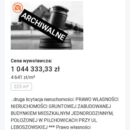
ARCHIWALNE
Cena wywoławcza:
1 044 333,33 zł
4 641 zł/m²
225 m²
...druga licytacja nieruchomości: PRAWO WŁASNOŚCI
NIERUCHOMOŚCI GRUNTOWEJ ZABUDOWANEJ
BUDYNKIEM MIESZKALNYM JEDNORODZINNYM,
POŁOŻONEJ W PILCHOWICACH PRZY UL.
LEBOSZOWSKIEJ *** Prawo własności