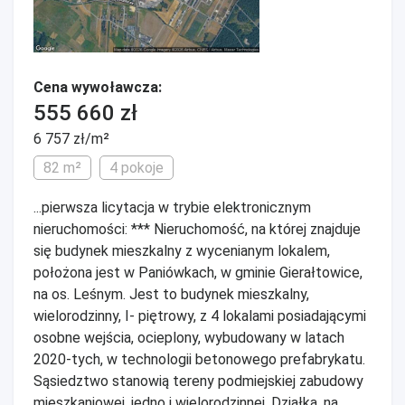
Cena wywoławcza:
555 660 zł
6 757 zł/m²
82 m²
4 pokoje
...pierwsza licytacja w trybie elektronicznym
nieruchomości: *** Nieruchomość, na której znajduje
się budynek mieszkalny z wycenianym lokalem,
położona jest w Paniówkach, w gminie Gierałtowice,
na os. Leśnym. Jest to budynek mieszkalny,
wielorodzinny, I- piętrowy, z 4 lokalami posiadającymi
osobne wejścia, ocieplony, wybudowany w latach
2020-tych, w technologii betonowego prefabrykatu.
Sąsiedztwo stanowią tereny podmiejskiej zabudowy
mieszkaniowej, jedno i wielorodzinnej. Działka, na