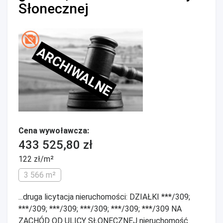
Słonecznej
ARCHIWALNE
Cena wywoławcza:
433 525,80 zł
122 zł/m²
3 566 m²
...druga licytacja nieruchomości: DZIAŁKI ***/309;
***/309; ***/309; ***/309; ***/309; ***/309 NA
ZACHÓD OD ULICY SŁONECZNEJ nieruchomość