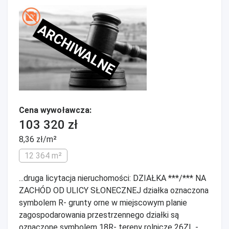
ARCHIWALNE
Cena wywoławcza:
103 320 zł
8,36 zł/m²
12 364 m²
...druga licytacja nieruchomości: DZIAŁKA ***/*** NA
ZACHÓD OD ULICY SŁONECZNEJ działka oznaczona
symbolem R- grunty orne w miejscowym planie
zagospodarowania przestrzennego działki są
oznaczone symbolem 18R- tereny rolnicze 26ZL -