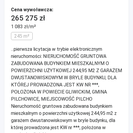
Cena wywoławcza:
265 275 zł
1 083 zł/m²
245 m²
...pierwsza licytacja w trybie elektronicznym
nieruchomości: NIERUCHOMOŚĆ GRUNTOWA
ZABUDOWANA BUDYNKIEM MIESZKALNYM O
POWIERZCHNI UŻYTKOWEJ 244,95 M2 Z GARAŻEM
DWUSTANOWISKOWYM W BRYLE BUDYNKU, DLA
KTÓREJ PROWADZONA JEST KW NR ***,
POŁOŻONA W POWIECIE GLIWICKIM, GMINA
PILCHOWICE, MIEJSCOWOŚĆ PILCHO
Nieruchomość gruntowa zabudowana budynkiem
mieszkalnym o powierzchni użytkowej 244,95 m2 z
garażem dwustanowiskowym w bryle budynku, dla
której prowadzona jest KW nr ***, położona w