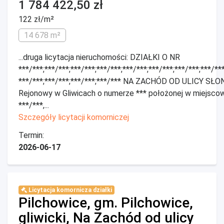
1 784 422,50 zł
122 zł/m²
14 678 m²
...druga licytacja nieruchomości: DZIAŁKI O NR
***/***;***/***;***/***;***/***;***/***;***/***;***/***;***/***
***/***;***/***;***/***;***/*** NA ZACHÓD OD ULICY SŁ
Rejonowy w Gliwicach o numerze *** położonej w miejscowośc
***/***,...
Szczegóły licytacji komorniczej
Termin:
2026-06-17
Licytacja komornicza działki
Pilchowice, gm. Pilchowice,
gliwicki, Na Zachód od ulicy