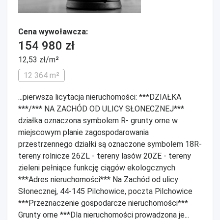
Cena wywoławcza:
154 980 zł
12,53 zł/m²
12 364 m²
...pierwsza licytacja nieruchomości: ***DZIAŁKA
***/*** NA ZACHÓD OD ULICY SŁONECZNEJ***
działka oznaczona symbolem R- grunty orne w
miejscowym planie zagospodarowania
przestrzennego działki są oznaczone symbolem 18R-
tereny rolnicze 26ZL - tereny lasów 20ZE - tereny
zieleni pełniące funkcję ciągów ekologcznych
***Adres nieruchomości*** Na Zachód od ulicy
Słonecznej, 44-145 Pilchowice, poczta Pilchowice
***Przeznaczenie gospodarcze nieruchomości***
Grunty orne ***Dla nieruchomości prowadzona je...