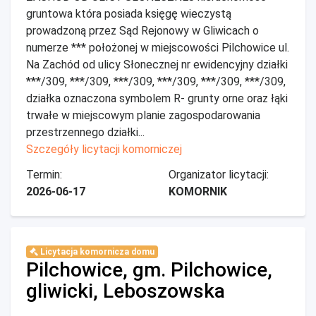
gruntowa która posiada księgę wieczystą
prowadzoną przez Sąd Rejonowy w Gliwicach o
numerze *** położonej w miejscowości Pilchowice ul.
Na Zachód od ulicy Słonecznej nr ewidencyjny działki
***/309, ***/309, ***/309, ***/309, ***/309, ***/309,
działka oznaczona symbolem R- grunty orne oraz łąki
trwałe w miejscowym planie zagospodarowania
przestrzennego działki...
Szczegóły licytacji komorniczej
Termin:
Organizator licytacji:
2026-06-17
KOMORNIK
Licytacja komornicza domu
Pilchowice, gm. Pilchowice,
gliwicki, Leboszowska