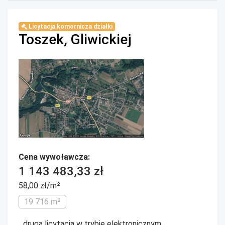
Licytacja komornicza działki
Toszek, Gliwickiej
Cena wywoławcza:
1 143 483,33 zł
58,00 zł/m²
19 716 m²
...druga licytacja w trybie elektronicznym