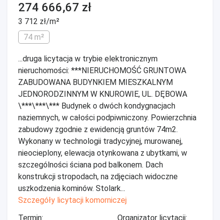
274 666,67 zł
3 712 zł/m²
74 m²
...druga licytacja w trybie elektronicznym
nieruchomości: ***NIERUCHOMOŚĆ GRUNTOWA
ZABUDOWANA BUDYNKIEM MIESZKALNYM
JEDNORODZINNYM W KNUROWIE, UL. DĘBOWA
\***\***\*** Budynek o dwóch kondygnacjach
naziemnych, w całości podpiwniczony. Powierzchnia
zabudowy zgodnie z ewidencją gruntów 74m2.
Wykonany w technologii tradycyjnej, murowanej,
nieocieplony, elewacja otynkowana z ubytkami, w
szczególności ściana pod balkonem. Dach
konstrukcji stropodach, na zdjęciach widoczne
uszkodzenia kominów. Stolark...
Szczegóły licytacji komorniczej
Termin:
Organizator licytacji: