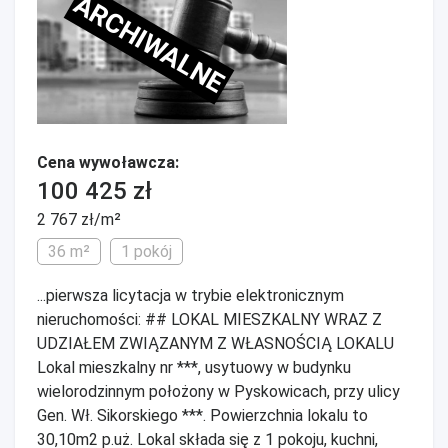
ARCHIWALNE
Cena wywoławcza:
100 425 zł
2 767 zł/m²
36 m²
1 pokój
...pierwsza licytacja w trybie elektronicznym
nieruchomości: ## LOKAL MIESZKALNY WRAZ Z
UDZIAŁEM ZWIĄZANYM Z WŁASNOŚCIĄ LOKALU
Lokal mieszkalny nr ***, usytuowy w budynku
wielorodzinnym położony w Pyskowicach, przy ulicy
Gen. Wł. Sikorskiego ***. Powierzchnia lokalu to
30,10m2 p.uż. Lokal składa się z 1 pokoju, kuchni,