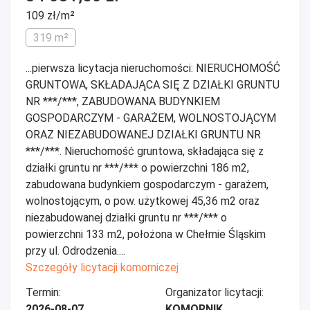
109 zł/m²
319 m²
...pierwsza licytacja nieruchomości: NIERUCHOMOŚĆ
GRUNTOWA, SKŁADAJĄCA SIĘ Z DZIAŁKI GRUNTU
NR ***/***, ZABUDOWANA BUDYNKIEM
GOSPODARCZYM - GARAŻEM, WOLNOSTOJĄCYM
ORAZ NIEZABUDOWANEJ DZIAŁKI GRUNTU NR
***/***. Nieruchomość gruntowa, składająca się z
działki gruntu nr ***/*** o powierzchni 186 m2,
zabudowana budynkiem gospodarczym - garażem,
wolnostojącym, o pow. użytkowej 45,36 m2 oraz
niezabudowanej działki gruntu nr ***/*** o
powierzchni 133 m2, położona w Chełmie Śląskim
przy ul. Odrodzenia....
Szczegóły licytacji komorniczej
Termin:
Organizator licytacji:
2026-08-07
KOMORNIK