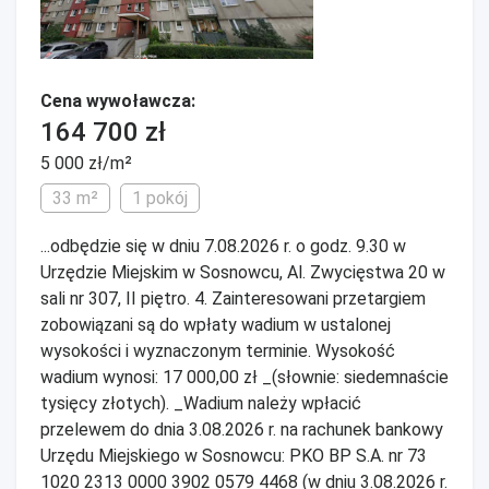
Cena wywoławcza:
164 700 zł
5 000 zł/m²
33 m²
1 pokój
...odbędzie się w dniu 7.08.2026 r. o godz. 9.30 w
Urzędzie Miejskim w Sosnowcu, Al. Zwycięstwa 20 w
sali nr 307, II piętro. 4. Zainteresowani przetargiem
zobowiązani są do wpłaty wadium w ustalonej
wysokości i wyznaczonym terminie. Wysokość
wadium wynosi: 17 000,00 zł _(słownie: siedemnaście
tysięcy złotych). _Wadium należy wpłacić
przelewem do dnia 3.08.2026 r. na rachunek bankowy
Urzędu Miejskiego w Sosnowcu: PKO BP S.A. nr 73
1020 2313 0000 3902 0579 4468 (w dniu 3.08.2026 r.