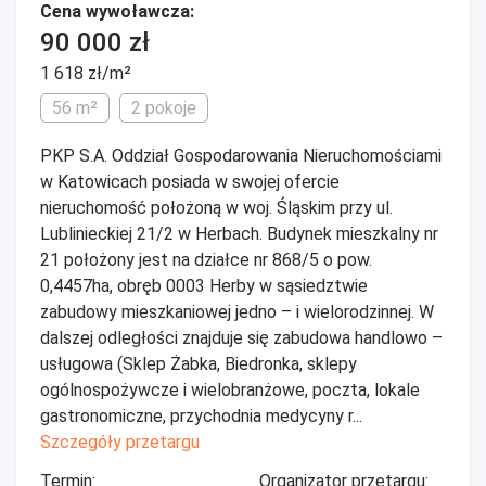
Cena wywoławcza:
90 000 zł
1 618 zł/m²
56 m²
2 pokoje
PKP S.A. Oddział Gospodarowania Nieruchomościami
w Katowicach posiada w swojej ofercie
nieruchomość położoną w woj. Śląskim przy ul.
Lublinieckiej 21/2 w Herbach. Budynek mieszkalny nr
21 położony jest na działce nr 868/5 o pow.
0,4457ha, obręb 0003 Herby w sąsiedztwie
zabudowy mieszkaniowej jedno – i wielorodzinnej. W
dalszej odległości znajduje się zabudowa handlowo –
usługowa (Sklep Żabka, Biedronka, sklepy
ogólnospożywcze i wielobranżowe, poczta, lokale
gastronomiczne, przychodnia medycyny r...
Szczegóły przetargu
Termin:
Organizator przetargu: