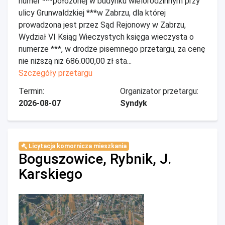
numer ***położonej w budynku wielorodzinnym przy
ulicy Grunwaldzkiej ***w Zabrzu, dla której
prowadzona jest przez Sąd Rejonowy w Zabrzu,
Wydział VI Ksiąg Wieczystych księga wieczysta o
numerze ***, w drodze pisemnego przetargu, za cenę
nie niższą niż 686.000,00 zł sta...
Szczegóły przetargu
Termin:
Organizator przetargu:
2026-08-07
Syndyk
Licytacja komornicza mieszkania
Boguszowice, Rybnik, J.
Karskiego