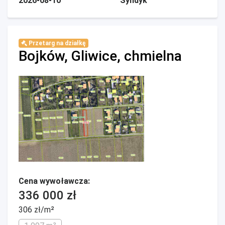
2026-08-10
Syndyk
Przetarg na działkę
Bojków, Gliwice, chmielna
Cena wywoławcza:
336 000 zł
306 zł/m²