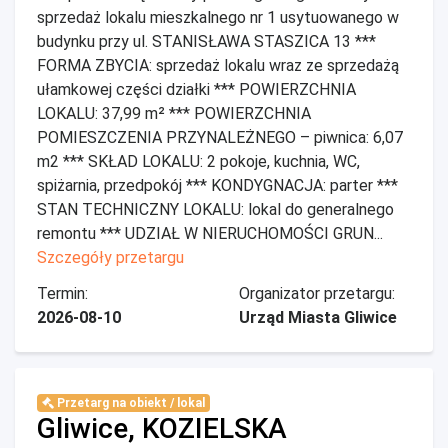
sprzedaż lokalu mieszkalnego nr 1 usytuowanego w
budynku przy ul. STANISŁAWA STASZICA 13 ***
FORMA ZBYCIA: sprzedaż lokalu wraz ze sprzedażą
ułamkowej części działki *** POWIERZCHNIA
LOKALU: 37,99 m² *** POWIERZCHNIA
POMIESZCZENIA PRZYNALEŻNEGO – piwnica: 6,07
m2 *** SKŁAD LOKALU: 2 pokoje, kuchnia, WC,
spiżarnia, przedpokój *** KONDYGNACJA: parter ***
STAN TECHNICZNY LOKALU: lokal do generalnego
remontu *** UDZIAŁ W NIERUCHOMOŚCI GRUN...
Szczegóły przetargu
Termin:
Organizator przetargu:
2026-08-10
Urząd Miasta Gliwice
Przetarg na obiekt / lokal
Gliwice, KOZIELSKA