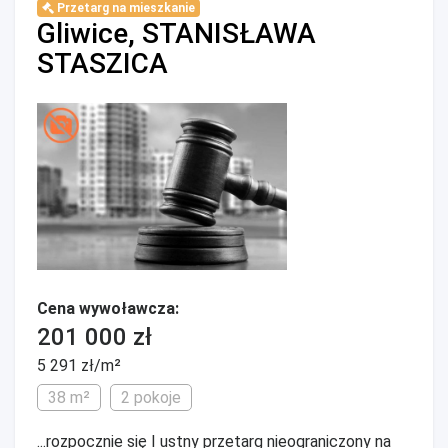
Przetarg na mieszkanie
Gliwice, STANISŁAWA
STASZICA
Cena wywoławcza:
201 000 zł
5 291 zł/m²
38 m²
2 pokoje
...rozpocznie się I ustny przetarg nieograniczony na