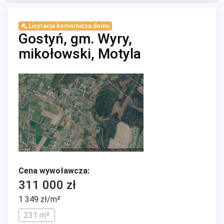
Licytacja komornicza domu
Gostyń, gm. Wyry,
mikołowski, Motyla
Cena wywoławcza:
311 000 zł
1 349 zł/m²
231 m²