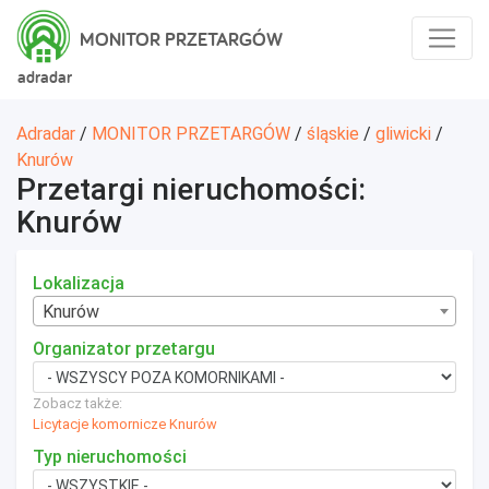
MONITOR PRZETARGÓW
adradar
Adradar
/
MONITOR PRZETARGÓW
/
śląskie
/
gliwicki
/
Knurów
Przetargi nieruchomości:
Knurów
Lokalizacja
Knurów
Organizator przetargu
Zobacz także:
Licytacje komornicze Knurów
Typ nieruchomości