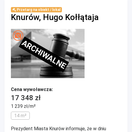
Przetarg na obiekt / lokal
Knurów, Hugo Kołłątaja
ARCHIWALNE
Cena wywoławcza:
17 348 zł
1 239 zł/m²
14 m²
Prezydent Miasta Knurów informuje, że w dniu