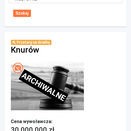
Przetarg na działkę
Knurów
ARCHIWALNE
Cena wywoławcza:
30 000 000 zł