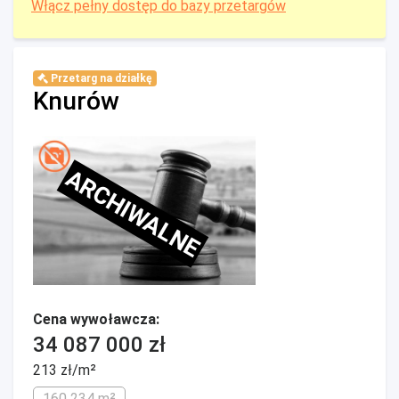
Włącz pełny dostęp do bazy przetargów
Przetarg na działkę
Knurów
ARCHIWALNE
Cena wywoławcza:
34 087 000 zł
213 zł/m²
160 234 m²