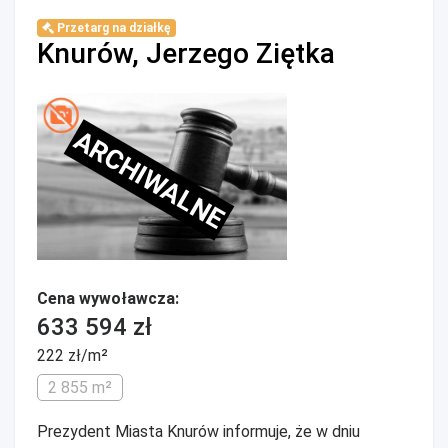
Przetarg na działkę
Knurów, Jerzego Ziętka
ARCHIWALNE
Cena wywoławcza:
633 594 zł
222 zł/m²
2 855 m²
Prezydent Miasta Knurów informuje, że w dniu