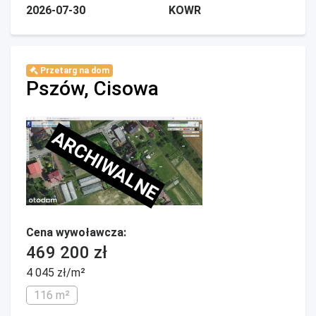
2026-07-30
KOWR
Przetarg na dom
Pszów, Cisowa
ARCHIWALNE
Cena wywoławcza:
469 200 zł
4 045 zł/m²
116 m²