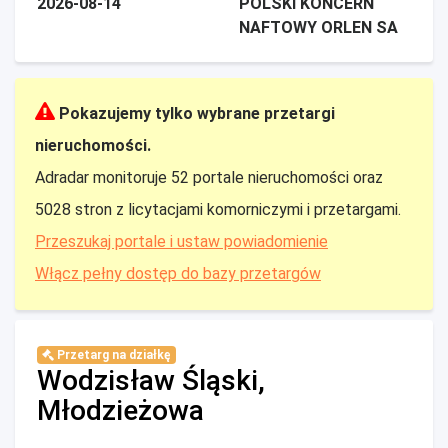
2026-08-14
POLSKI KONCERN
NAFTOWY ORLEN SA
Pokazujemy tylko wybrane przetargi
nieruchomości.
Adradar monitoruje 52 portale nieruchomości oraz
5028 stron z licytacjami komorniczymi i przetargami.
Przeszukaj portale i ustaw powiadomienie
Włącz pełny dostęp do bazy przetargów
Przetarg na działkę
Wodzisław Śląski,
Młodzieżowa