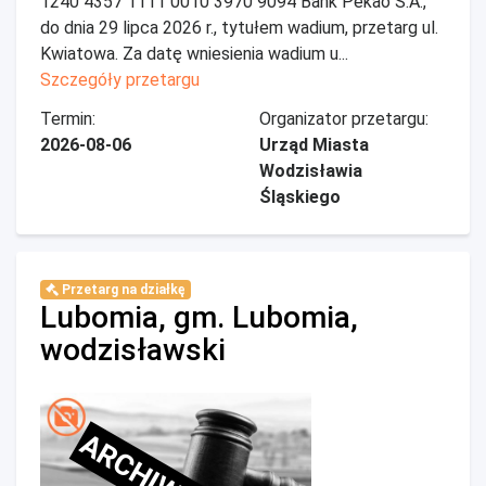
1240 4357 1111 0010 3970 9094 Bank Pekao S.A.,
do dnia 29 lipca 2026 r., tytułem wadium, przetarg ul.
Kwiatowa. Za datę wniesienia wadium u...
Szczegóły przetargu
Termin:
Organizator przetargu:
2026-08-06
Urząd Miasta
Wodzisławia
Śląskiego
Przetarg na działkę
Lubomia, gm. Lubomia,
wodzisławski