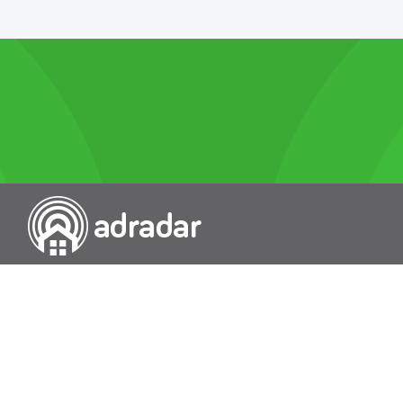
Przeszukiwarka portali nieruchomości
Wykazy
Rokowania
Baza wiedzy
O nas
Kontakt
Wydawcą Dziennika Monitor Przetargów, wpisanego do Rejestru
Dzienników i Czasopism pod nr 21274, jest Uniradar sp. z o.o. z
siedzibą ul. Wołoska 58/62, 02-507 Warszawa, Polska