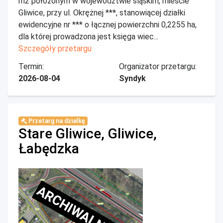
m2 położonym w województwie śląskim, mieście
Gliwice, przy ul. Okrężnej ***, stanowiącej działki
ewidencyjne nr *** o łącznej powierzchni 0,2255 ha,
dla której prowadzona jest księga wiec...
Szczegóły przetargu
Termin:
Organizator przetargu:
2026-08-04
Syndyk
Przetarg na działkę
Stare Gliwice, Gliwice,
Łabędzka
ARCHIWALNE