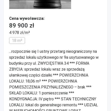
Cena wywoławcza:
89 900 zł
4 978 zł/m²
18 m²
...rozpocznie się I ustny przetarg nieograniczony na
sprzedaż lokalu użytkowego nr 9a usytuowanego w
budynku przy ul. ZWYCIĘSTWA 34 *** FORMA
ZBYCIA: sprzedaż lokalu wraz ze sprzedażą
ułamkowej części działki *** POWIERZCHNIA
LOKALU: 18,06 m² *** POWIERZCHNIA
POMIESZCZENIA PRZYNALEŻNEGO – brak ***
SKŁAD LOKALU: 1 pomieszczenie ***
KONDYGNACJA: IV piętro *** STAN TECHNICZNY
LOKALU: lokal do generalnego remontu *** UDZIAŁ
W NIERUCHOMOŚCI GRUNTOWEJ ORAZ