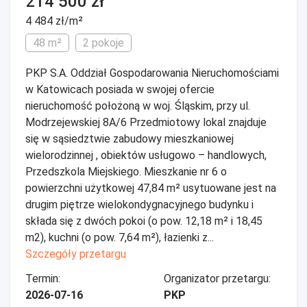
214 500 zł
4 484 zł/m²
48 m²
2 pokoje
PKP S.A. Oddział Gospodarowania Nieruchomościami
w Katowicach posiada w swojej ofercie
nieruchomość położoną w woj. Śląskim, przy ul.
Modrzejewskiej 8A/6 Przedmiotowy lokal znajduje
się w sąsiedztwie zabudowy mieszkaniowej
wielorodzinnej , obiektów usługowo – handlowych,
Przedszkola Miejskiego. Mieszkanie nr 6 o
powierzchni użytkowej 47,84 m² usytuowane jest na
drugim piętrze wielokondygnacyjnego budynku i
składa się z dwóch pokoi (o pow. 12,18 m² i 18,45
m2), kuchni (o pow. 7,64 m²), łazienki z...
Szczegóły przetargu
Termin:
Organizator przetargu:
2026-07-16
PKP