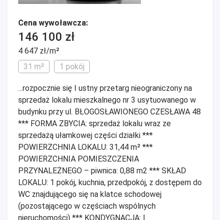
Cena wywoławcza:
146 100 zł
4 647 zł/m²
31 m²
1 pokój
...rozpocznie się I ustny przetarg nieograniczony na
sprzedaż lokalu mieszkalnego nr 3 usytuowanego w
budynku przy ul. BŁOGOSŁAWIONEGO CZESŁAWA 48
*** FORMA ZBYCIA: sprzedaż lokalu wraz ze
sprzedażą ułamkowej części działki ***
POWIERZCHNIA LOKALU: 31,44 m² ***
POWIERZCHNIA POMIESZCZENIA
PRZYNALEŻNEGO – piwnica: 0,88 m2 *** SKŁAD
LOKALU: 1 pokój, kuchnia, przedpokój, z dostępem do
WC znajdującego się na klatce schodowej
(pozostającego w częściach wspólnych
nieruchomości) *** KONDYGNACJA: I...