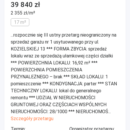
39 840 zł
2 355 zł/m²
17 m²
...rozpocznie się III ustny przetarg nieograniczony na
sprzedaż garażu nr 1 usytuowanego przy ul.
KOZIELSKIEJ 13 *** FORMA ZBYCIA: sprzedaż
lokalu wraz ze sprzedażą ułamkowej części działki
*** POWIERZCHNIA LOKALU: 16,92 m² ***
POWIERZCHNIA POMIESZCZENIA
PRZYNALEŻNEGO – brak *** SKŁAD LOKALU: 1
pomieszczenie *** KONDYGNACJA: parter *** STAN
TECHNICZNY LOKALU: lokal do generalnego
remontu *** UDZIAŁ W NIERUCHOMOŚCI
GRUNTOWEJ ORAZ CZĘŚCIACH WSPÓLNYCH
NIERUCHOMOŚCI: 28/1000 *** NIERUCHOMOŚ...
Szczegóły przetargu
Termin:
Organizator przetargu: