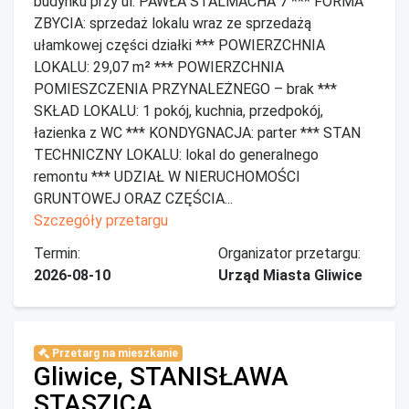
budynku przy ul. PAWŁA STALMACHA 7 *** FORMA
ZBYCIA: sprzedaż lokalu wraz ze sprzedażą
ułamkowej części działki *** POWIERZCHNIA
LOKALU: 29,07 m² *** POWIERZCHNIA
POMIESZCZENIA PRZYNALEŻNEGO – brak ***
SKŁAD LOKALU: 1 pokój, kuchnia, przedpokój,
łazienka z WC *** KONDYGNACJA: parter *** STAN
TECHNICZNY LOKALU: lokal do generalnego
remontu *** UDZIAŁ W NIERUCHOMOŚCI
GRUNTOWEJ ORAZ CZĘŚCIA...
Szczegóły przetargu
Termin:
Organizator przetargu:
2026-08-10
Urząd Miasta Gliwice
Przetarg na mieszkanie
Gliwice, STANISŁAWA
STASZICA