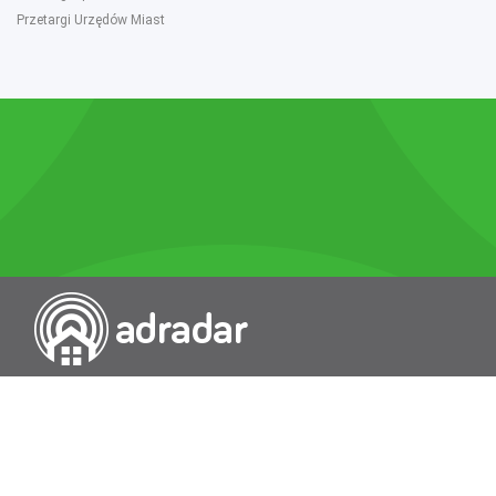
Przetargi Urzędów Miast
Przeszukiwarka portali nieruchomości
Wykazy
Rokowania
Baza wiedzy
O nas
Kontakt
Wydawcą Dziennika Monitor Przetargów, wpisanego do Rejestru