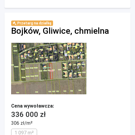
Przetarg na działkę
Bojków, Gliwice, chmielna
Cena wywoławcza:
336 000 zł
306 zł/m²
1 097 m²