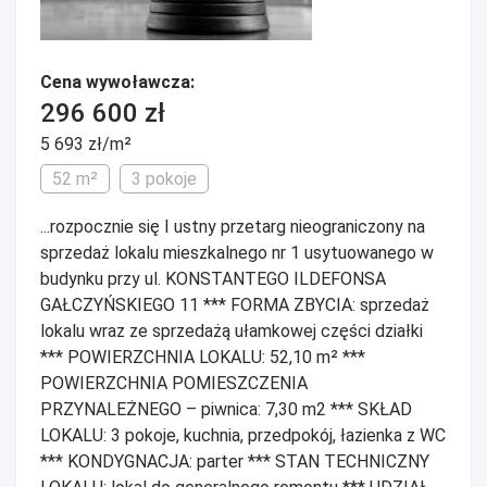
Cena wywoławcza:
296 600 zł
5 693 zł/m²
52 m²
3 pokoje
...rozpocznie się I ustny przetarg nieograniczony na
sprzedaż lokalu mieszkalnego nr 1 usytuowanego w
budynku przy ul. KONSTANTEGO ILDEFONSA
GAŁCZYŃSKIEGO 11 *** FORMA ZBYCIA: sprzedaż
lokalu wraz ze sprzedażą ułamkowej części działki
*** POWIERZCHNIA LOKALU: 52,10 m² ***
POWIERZCHNIA POMIESZCZENIA
PRZYNALEŻNEGO – piwnica: 7,30 m2 *** SKŁAD
LOKALU: 3 pokoje, kuchnia, przedpokój, łazienka z WC
*** KONDYGNACJA: parter *** STAN TECHNICZNY