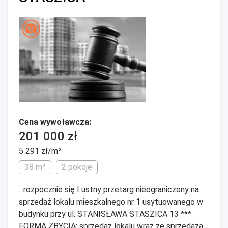
Cena wywoławcza:
201 000 zł
5 291 zł/m²
38 m²
2 pokoje
...rozpocznie się I ustny przetarg nieograniczony na
sprzedaż lokalu mieszkalnego nr 1 usytuowanego w
budynku przy ul. STANISŁAWA STASZICA 13 ***
FORMA ZBYCIA: sprzedaż lokalu wraz ze sprzedażą