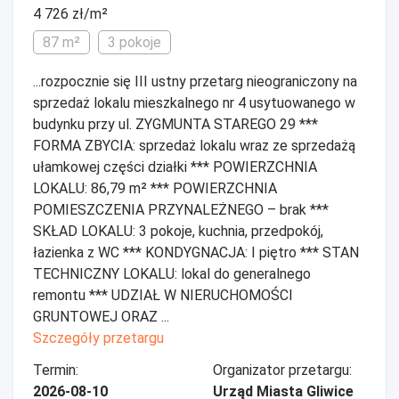
4 726 zł/m²
87 m²
3 pokoje
...rozpocznie się III ustny przetarg nieograniczony na
sprzedaż lokalu mieszkalnego nr 4 usytuowanego w
budynku przy ul. ZYGMUNTA STAREGO 29 ***
FORMA ZBYCIA: sprzedaż lokalu wraz ze sprzedażą
ułamkowej części działki *** POWIERZCHNIA
LOKALU: 86,79 m² *** POWIERZCHNIA
POMIESZCZENIA PRZYNALEŻNEGO – brak ***
SKŁAD LOKALU: 3 pokoje, kuchnia, przedpokój,
łazienka z WC *** KONDYGNACJA: I piętro *** STAN
TECHNICZNY LOKALU: lokal do generalnego
remontu *** UDZIAŁ W NIERUCHOMOŚCI
GRUNTOWEJ ORAZ ...
Szczegóły przetargu
Termin:
Organizator przetargu:
2026-08-10
Urząd Miasta Gliwice