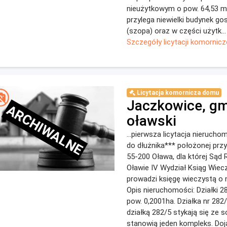
nieużytkowym o pow. 64,53 m
przylega niewielki budynek g
(szopa) oraz w części użytk...
Szczegóły licytacji komornicz
Licytacja komornicza domu
Jaczkowice, gm
ARCHIWALNE
oławski
...pierwsza licytacja nierucho
do dłużnika*** położonej przy
55-200 Oława, dla której Sąd
Oławie IV Wydział Ksiąg Wiec
prowadzi księgę wieczystą o 
Opis nieruchomości: Działki 2
pow. 0,2001ha. Działka nr 282
działką 282/5 stykają się ze so
stanowią jeden kompleks. Doj