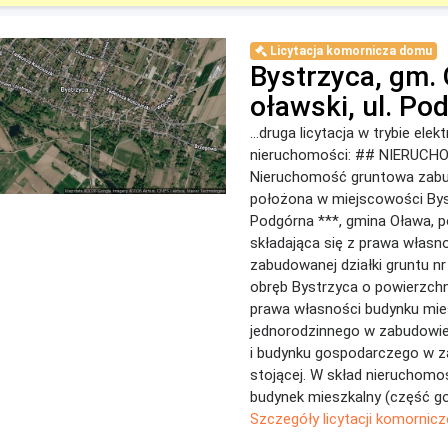
Licytacja komornicza domu
Bystrzyca, gm.
oławski, ul. Po
...druga licytacja w trybie ele
nieruchomości: ## NIERUC
Nieruchomość gruntowa zab
położona w miejscowości Byst
Podgórna ***, gmina Oława, p
składająca się z prawa własn
zabudowanej działki gruntu nr
obręb Bystrzyca o powierzchn
prawa własności budynku mie
jednorodzinnego w zabudowie
i budynku gospodarczego w 
stojącej. W skład nieruchomo
budynek mieszkalny (część go
Szczegóły licytacji komornicz