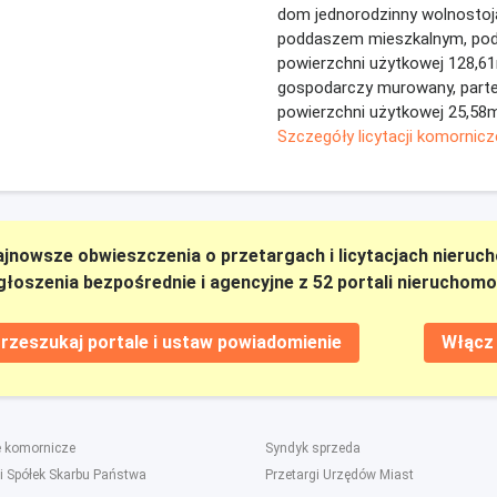
dom jednorodzinny wolnostoj
poddaszem mieszkalnym, pod
powierzchni użytkowej 128,6
gospodarczy murowany, part
powierzchni użytkowej 25,58m
Szczegóły licytacji komornicz
ajnowsze obwieszczenia o przetargach i licytacjach nieruc
głoszenia bezpośrednie i agencyjne z 52 portali nieruchomo
rzeszukaj portale i ustaw powiadomienie
Włącz 
e komornicze
Syndyk sprzeda
i Spółek Skarbu Państwa
Przetargi Urzędów Miast