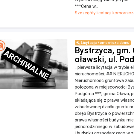
***Cena w...
Szczegóły licytacji komornicz
Licytacja komornicza domu
Bystrzyca, gm.
ARCHIWALNE
oławski, ul. Po
...pierwsza licytacja w trybie 
nieruchomości: ## NIERUC
Nieruchomość gruntowa zab
położona w miejscowości Byst
Podgórna ***, gmina Oława, p
składająca się z prawa własn
zabudowanej działki gruntu nr
obręb Bystrzyca o powierzchn
prawa własności budynku mie
jednorodzinnego w zabudowie
i budynku gospodarczego w 