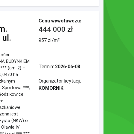
Cena wywoławcza:
m.
444 000 zł
ul.
957 zł/m²
mości:
A BUDYNKIEM
Termin:
2026-06-08
*** (am-2) –
0,0470 ha
Organizator licytacji:
zkalnym
. Sportowa ***,
KOMORNIK
Godzikowice
ze
eszkaniowe
zona jest
zysta (NKW) o
 Oławie IV
*Dłużnik*** ***