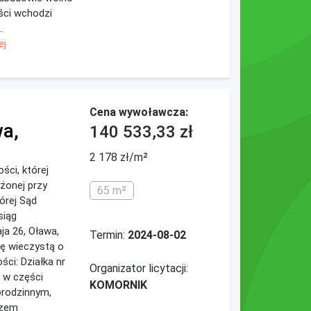
ści wchodzi
.
ej
Cena wywoławcza:
wa,
140 533,33 zł
2 178 zł/m²
ości, której
ożonej przy
65 m²
tórej Sąd
siąg
aja 26, Oława,
Termin:
2024-08-02
gę wieczystą o
ci: Działka nr
Organizator licytacji:
 w części
KOMORNIK
orodzinnym,
szem