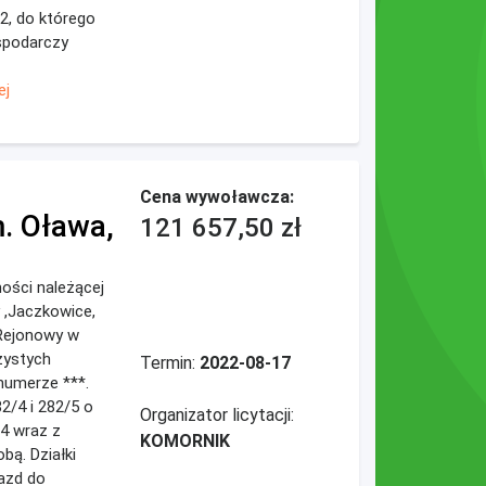
2, do którego
ospodarczy
ej
Cena wywoławcza:
. Oława,
121 657,50 zł
mości należącej
 ,Jaczkowice,
 Rejonowy w
zystych
Termin:
2022-08-17
numerze ***.
82/4 i 282/5 o
Organizator licytacji:
/4 wraz z
KOMORNIK
bą. Działki
azd do