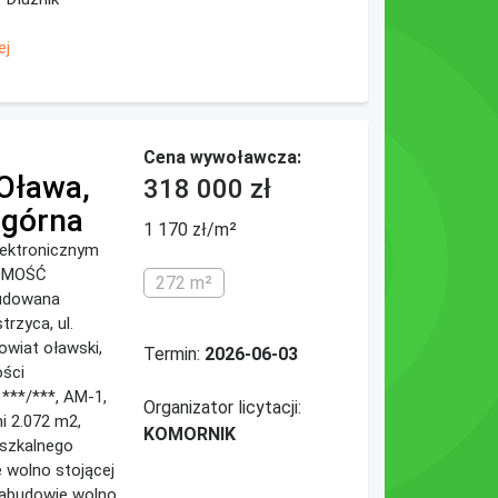
ej
Cena wywoławcza:
 Oława,
318 000 zł
dgórna
1 170 zł/m²
elektronicznym
HOMOŚĆ
272 m²
udowana
rzyca, ul.
owiat oławski,
Termin:
2026-06-03
ości
 ***/***, AM-1,
Organizator licytacji:
i 2.072 m2,
KOMORNIK
szkalnego
 wolno stojącej
zabudowie wolno