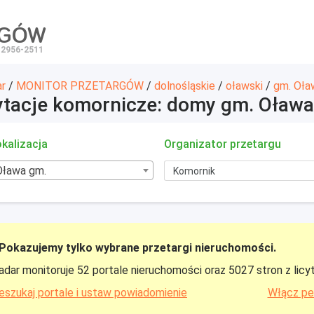
RGÓW
 2956-2511
ar
/
MONITOR PRZETARGÓW
/
dolnośląskie
/
oławski
/
gm. Oła
ytacje komornicze: domy gm. Oława
kalizacja
Organizator przetargu
Oława gm.
Pokazujemy tylko wybrane przetargi nieruchomości.
adar monitoruje 52 portale nieruchomości oraz 5027 stron z licy
eszukaj portale i ustaw powiadomienie
Włącz pe