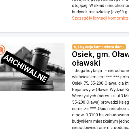
stojącej. W skład nieruchomo
budynek mieszkalny (część g..
Szczegóły licytacji komornicz
Licytacja komornicza domu
Osiek, gm. Oła
ARCHIWALNE
oławski
...druga licytacja : - nieruchom
właścicielem jest *** *** poł
Osiek 75, 55-200 Oława, dla k
Rejonowy w Oławie Wydział K
Wieczystych (adres: ul. ul.3 M
55-200 Oława) prowadzi księ
numerze ***. Opis nieruchomoś
o pow. 0,3100 ha zabudowana
budynkiem mieszkalnym jedn
niepodpiwniczonym z podda