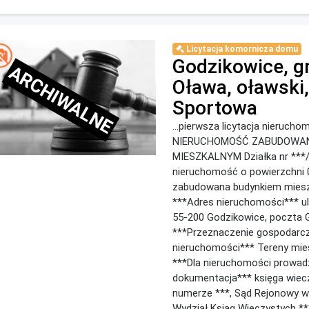
Licytacja komornicza domu
Godzikowice, g
ARCHIWALNE
Oława, oławski, 
Sportowa
...pierwsza licytacja nierucho
NIERUCHOMOŚĆ ZABUDOWAN
MIESZKALNYM Działka nr ***/
nieruchomość o powierzchni 
zabudowana budynkiem mies
***Adres nieruchomości*** ul
55-200 Godzikowice, poczta 
***Przeznaczenie gospodarc
nieruchomości*** Tereny mi
***Dla nieruchomości prowad
dokumentacja*** księga wiec
numerze ***, Sąd Rejonowy w
Wydział Ksiąg Wieczystych **