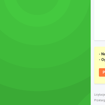
- N
- O
P
Licytacj
Przetarg