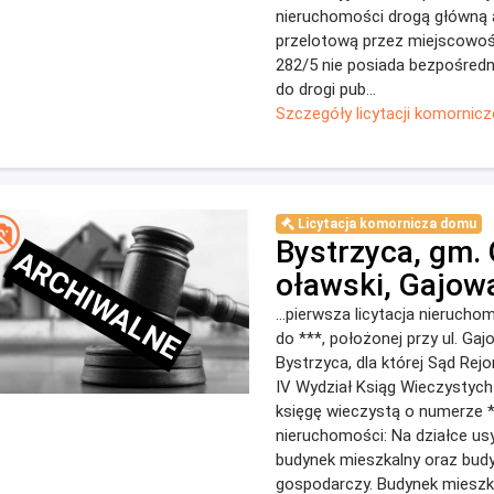
nieruchomości drogą główną 
przelotową przez miejscowość
282/5 nie posiada bezpośred
do drogi pub...
Szczegóły licytacji komornicz
Licytacja komornicza domu
Bystrzyca, gm.
ARCHIWALNE
oławski, Gajow
...pierwsza licytacja nierucho
do ***, położonej przy ul. Ga
Bystrzyca, dla której Sąd Re
IV Wydział Ksiąg Wieczystych
księgę wieczystą o numerze *
nieruchomości: Na działce us
budynek mieszkalny oraz bud
gospodarczy. Budynek mieszka