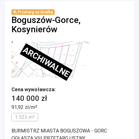
Przetarg na działkę
Boguszów-Gorce,
Kosynierów
ARCHIWALNE
Cena wywoławcza:
140 000 zł
91,92 zł/m²
1 523 m²
BURMISTRZ MIASTA BOGUSZOWA - GORC
OGŁASZA VIII PRZETARG USTNY