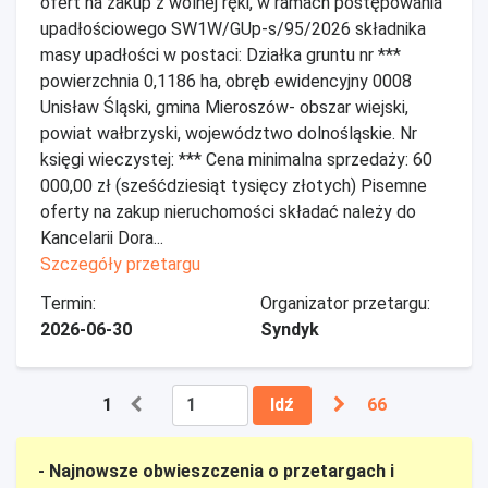
ofert na zakup z wolnej ręki, w ramach postępowania
upadłościowego SW1W/GUp-s/95/2026 składnika
masy upadłości w postaci: Działka gruntu nr ***
powierzchnia 0,1186 ha, obręb ewidencyjny 0008
Unisław Śląski, gmina Mieroszów- obszar wiejski,
powiat wałbrzyski, województwo dolnośląskie. Nr
księgi wieczystej: *** Cena minimalna sprzedaży: 60
000,00 zł (sześćdziesiąt tysięcy złotych) Pisemne
oferty na zakup nieruchomości składać należy do
Kancelarii Dora...
Szczegóły przetargu
Termin:
Organizator przetargu:
2026-06-30
Syndyk
1
Idź
66
- Najnowsze obwieszczenia o przetargach i