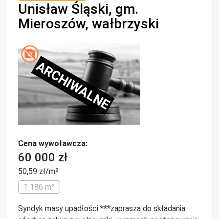
Unisław Śląski, gm.
Mieroszów, wałbrzyski
ARCHIWALNE
Cena wywoławcza:
60 000 zł
50,59 zł/m²
1 186 m²
Syndyk masy upadłości ***zaprasza do składania