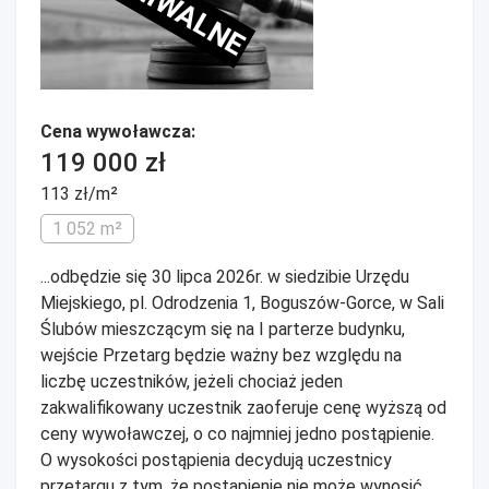
ARCHIWALNE
Cena wywoławcza:
119 000 zł
113 zł/m²
1 052 m²
...odbędzie się 30 lipca 2026r. w siedzibie Urzędu
Miejskiego, pl. Odrodzenia 1, Boguszów-Gorce, w Sali
Ślubów mieszczącym się na I parterze budynku,
wejście Przetarg będzie ważny bez względu na
liczbę uczestników, jeżeli chociaż jeden
zakwalifikowany uczestnik zaoferuje cenę wyższą od
ceny wywoławczej, o co najmniej jedno postąpienie.
O wysokości postąpienia decydują uczestnicy
przetargu z tym, że postąpienie nie może wynosić