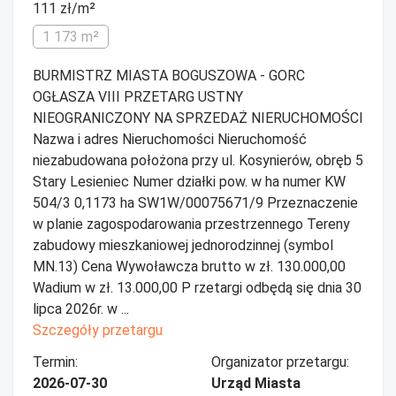
111 zł/m²
1 173 m²
BURMISTRZ MIASTA BOGUSZOWA - GORC
OGŁASZA VIII PRZETARG USTNY
NIEOGRANICZONY NA SPRZEDAŻ NIERUCHOMOŚCI
Nazwa i adres Nieruchomości Nieruchomość
niezabudowana położona przy ul. Kosynierów, obręb 5
Stary Lesieniec Numer działki pow. w ha numer KW
504/3 0,1173 ha SW1W/00075671/9 Przeznaczenie
w planie zagospodarowania przestrzennego Tereny
zabudowy mieszkaniowej jednorodzinnej (symbol
MN.13) Cena Wywoławcza brutto w zł. 130.000,00
Wadium w zł. 13.000,00 P rzetargi odbędą się dnia 30
lipca 2026r. w ...
Szczegóły przetargu
Termin:
Organizator przetargu:
2026-07-30
Urząd Miasta