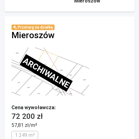
Mieroszów
Przetarg na działkę
Mieroszów
ARCHIWALNE
Cena wywoławcza:
72 200 zł
57,81 zł/m²
1 249 m²