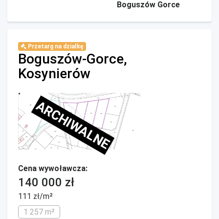
Boguszów Gorce
Przetarg na działkę
Boguszów-Gorce,
Kosynierów
ARCHIWALNE
Cena wywoławcza:
140 000 zł
111 zł/m²
1 257 m²