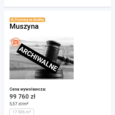
Przetarg na działkę
Muszyna
ARCHIWALNE
Cena wywoławcza:
99 760 zł
5,57 zł/m²
17 906 m²