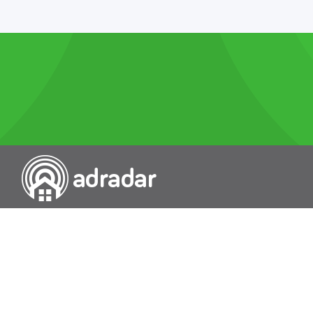
Przeszukiwarka portali nieruchomości
Wykazy
Rokowania
Baza wiedzy
O nas
Kontakt
Wydawcą Dziennika Monitor Przetargów, wpisanego do Rejestru
Dzienników i Czasopism pod nr 21274, jest Uniradar sp. z o.o. z
siedzibą ul. Wołoska 58/62, 02-507 Warszawa, Polska