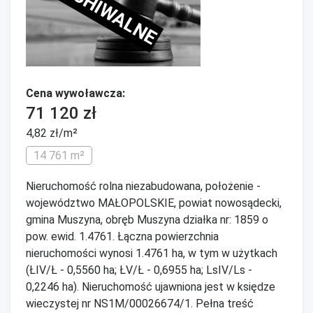
ARCHIWALNE
Cena wywoławcza:
71 120 zł
4,82 zł/m²
14 761 m²
Nieruchomość rolna niezabudowana, położenie -
województwo MAŁOPOLSKIE, powiat nowosądecki,
gmina Muszyna, obręb Muszyna działka nr: 1859 o
pow. ewid. 1.4761. Łączna powierzchnia
nieruchomości wynosi 1.4761 ha, w tym w użytkach
(ŁIV/Ł - 0,5560 ha; ŁV/Ł - 0,6955 ha; LsIV/Ls -
0,2246 ha). Nieruchomość ujawniona jest w księdze
wieczystej nr NS1M/00026674/1. Pełna treść