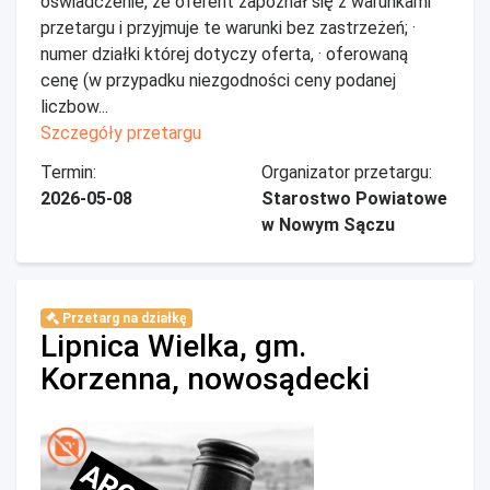
oświadczenie, że oferent zapoznał się z warunkami
przetargu i przyjmuje te warunki bez zastrzeżeń; ·
numer działki której dotyczy oferta, · oferowaną
cenę (w przypadku niezgodności ceny podanej
liczbow...
Szczegóły przetargu
Termin:
Organizator przetargu:
2026-05-08
Starostwo Powiatowe
w Nowym Sączu
Przetarg na działkę
Lipnica Wielka, gm.
Korzenna, nowosądecki