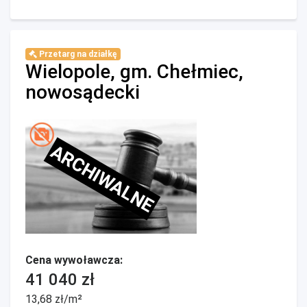
Przetarg na działkę
Wielopole, gm. Chełmiec,
nowosądecki
ARCHIWALNE
Cena wywoławcza:
41 040 zł
13,68 zł/m²