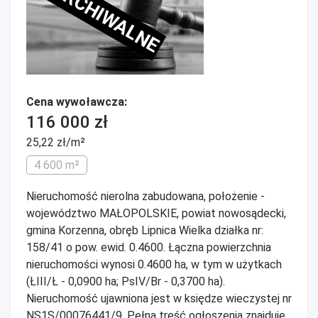
ARCHIWALNE
Cena wywoławcza:
116 000 zł
25,22 zł/m²
4 600 m²
Nieruchomość nierolna zabudowana, położenie -
województwo MAŁOPOLSKIE, powiat nowosądecki,
gmina Korzenna, obręb Lipnica Wielka działka nr:
158/41 o pow. ewid. 0.4600. Łączna powierzchnia
nieruchomości wynosi 0.4600 ha, w tym w użytkach
(ŁIII/Ł - 0,0900 ha; PsIV/Br - 0,3700 ha).
Nieruchomość ujawniona jest w księdze wieczystej nr
NS1S/00076441/9. Pełna treść ogłoszenia znajduje