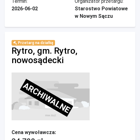
Termin:
Organizator przetargu:
2026-06-02
Starostwo Powiatowe
w Nowym Sączu
Przetarg na działkę
Rytro, gm. Rytro,
nowosądecki
ARCHIWALNE
Cena wywoławcza: