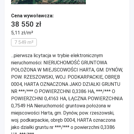
Cena wywoławcza:
38 550 zł
5,11 zł/m²
7 549 m²
...pierwsza licytacja w trybie elektronicznym
nieruchomości: NIERUCHOMOŚĆ GRUNTOWA
POŁOŻONA W MIEJSCOWOŚCI HARTA, GM. DYNÓW,
POW. RZESZOWSKI, WOJ. PODKARPACKIE, OBRĘB
0004, HARTA OZNACZONA JAKO DZIAŁKI GRUNTU
NR ***/*** O POWIERZCHNI 0,3386 HA, ***/*** O
POWIERZCHNI 0,4163 HA, ŁĄCZNA POWIERZCHNIA
0,7549 HA Nieruchomość gruntowa położona w
miejscowości Harta, gm. Dynów, pow. rzeszowski,
woj. podkarpackie, obręb 0004, HARTA oznaczona
jako działki gruntu nr ***/*** o powierzchni 0,3386