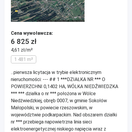
Cena wywoławcza:
6 825 zł
4,61 zł/m²
1 481 m²
...pierwsza licytacja w trybie elektronicznym
nieruchomości: --- ## 1 ***DZIAŁKA NR *** O
POWIERZCHNI 0,1402 HA, WÓLKA NIEDŹWIEDZKA
*** *** działka o nr *** położona w Wólce
Niedźwiedzkiej, obręb 0007, w gminie Sokołów
Małopolski, w powiecie rzeszowskim, w
województwie podkarpackim. Nad obszarem działki
nr *** przebiega napowietrzna linia sieci
elektroenergetycznej niskiego napięcia wraz z