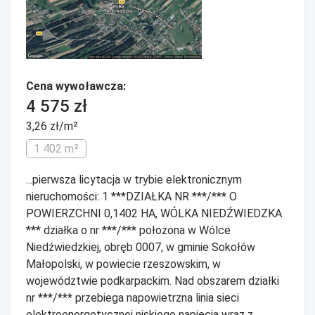
Cena wywoławcza:
4 575 zł
3,26 zł/m²
1 402 m²
...pierwsza licytacja w trybie elektronicznym
nieruchomości: 1 ***DZIAŁKA NR ***/*** O
POWIERZCHNI 0,1402 HA, WÓLKA NIEDŹWIEDZKA
*** działka o nr ***/*** położona w Wólce
Niedźwiedzkiej, obręb 0007, w gminie Sokołów
Małopolski, w powiecie rzeszowskim, w
województwie podkarpackim. Nad obszarem działki
nr ***/*** przebiega napowietrzna linia sieci
elektroenergetycznej niskiego napięcia wraz z