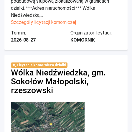
podbudową słupową zlokalizowaną w granicach
działki. ***Adres nieruchomości*** Wólka
Niedźwiedzka,...
Szczegóły licytacji komorniczej
Termin:
Organizator licytacji:
2026-08-27
KOMORNIK
Licytacja komornicza działki
Wólka Niedźwiedzka, gm.
Sokołów Małopolski,
rzeszowski