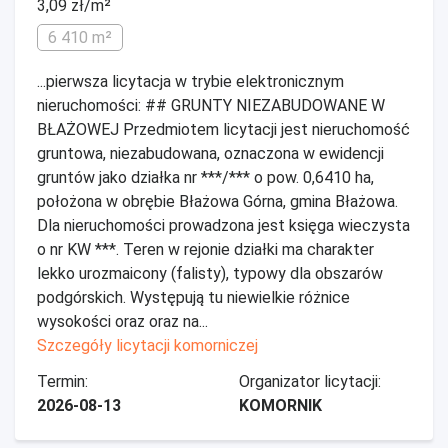
3,09 zł/m²
6 410 m²
...pierwsza licytacja w trybie elektronicznym
nieruchomości: ## GRUNTY NIEZABUDOWANE W
BŁAŻOWEJ Przedmiotem licytacji jest nieruchomość
gruntowa, niezabudowana, oznaczona w ewidencji
gruntów jako działka nr ***/*** o pow. 0,6410 ha,
położona w obrębie Błażowa Górna, gmina Błażowa.
Dla nieruchomości prowadzona jest księga wieczysta
o nr KW ***. Teren w rejonie działki ma charakter
lekko urozmaicony (falisty), typowy dla obszarów
podgórskich. Występują tu niewielkie różnice
wysokości oraz oraz na...
Szczegóły licytacji komorniczej
Termin:
Organizator licytacji:
2026-08-13
KOMORNIK