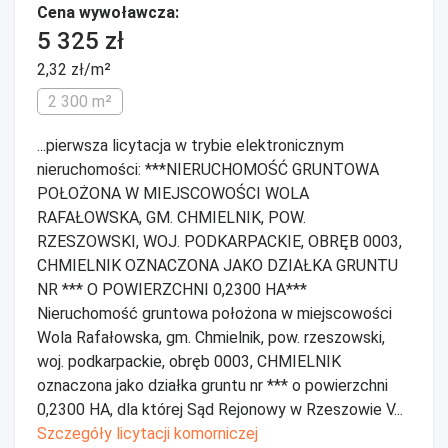
Cena wywoławcza:
5 325 zł
2,32 zł/m²
2 300 m²
...pierwsza licytacja w trybie elektronicznym
nieruchomości: ***NIERUCHOMOŚĆ GRUNTOWA
POŁOŻONA W MIEJSCOWOŚCI WOLA
RAFAŁOWSKA, GM. CHMIELNIK, POW.
RZESZOWSKI, WOJ. PODKARPACKIE, OBRĘB 0003,
CHMIELNIK OZNACZONA JAKO DZIAŁKA GRUNTU
NR *** O POWIERZCHNI 0,2300 HA***
Nieruchomość gruntowa położona w miejscowości
Wola Rafałowska, gm. Chmielnik, pow. rzeszowski,
woj. podkarpackie, obręb 0003, CHMIELNIK
oznaczona jako działka gruntu nr *** o powierzchni
0,2300 HA, dla której Sąd Rejonowy w Rzeszowie V...
Szczegóły licytacji komorniczej