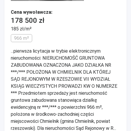
Cena wywoławcza:
178 500 zł
185 zł/m²
966 m²
...pierwsza licytacja w trybie elektronicznym
nieruchomości: NIERUCHOMOŚĆ GRUNTOWA
ZABUDOWANA OZNACZONA JAKO DZIAŁKA NR
***/*** POŁOŻONA W CHMIELNIK DLA KTÓREJ
SĄD REJONOWYM W RZESZOWIE VII WYDZIAŁ
KSIĄG WIECZYSTYCH PROWADZI KW O NUMERZE
*** Przedmiotem sprzedaży jest nieruchomość
gruntowa zabudowana stanowiąca działkę
ewidencyjną nr ***/*** o powierzchni 966 m²,
położona w środkowo-zachodniej części
miejscowości Chmielnik (gmina Chmielnik, powiat
rzeszowski). Dla nieruchomości Sąd Rejonowy w R...