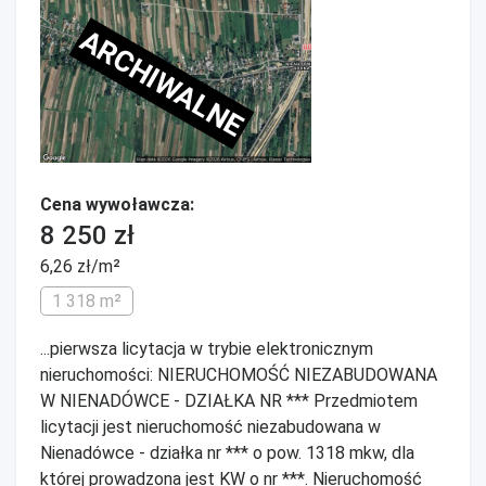
ARCHIWALNE
Cena wywoławcza:
8 250 zł
6,26 zł/m²
1 318 m²
...pierwsza licytacja w trybie elektronicznym
nieruchomości: NIERUCHOMOŚĆ NIEZABUDOWANA
W NIENADÓWCE - DZIAŁKA NR *** Przedmiotem
licytacji jest nieruchomość niezabudowana w
Nienadówce - działka nr *** o pow. 1318 mkw, dla
której prowadzona jest KW o nr ***. Nieruchomość