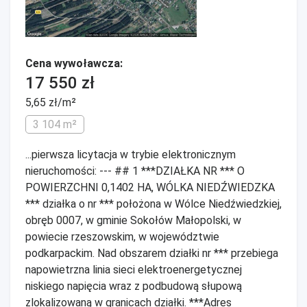
Cena wywoławcza:
17 550 zł
5,65 zł/m²
3 104 m²
...pierwsza licytacja w trybie elektronicznym
nieruchomości: --- ## 1 ***DZIAŁKA NR *** O
POWIERZCHNI 0,1402 HA, WÓLKA NIEDŹWIEDZKA
*** działka o nr *** położona w Wólce Niedźwiedzkiej,
obręb 0007, w gminie Sokołów Małopolski, w
powiecie rzeszowskim, w województwie
podkarpackim. Nad obszarem działki nr *** przebiega
napowietrzna linia sieci elektroenergetycznej
niskiego napięcia wraz z podbudową słupową
zlokalizowaną w granicach działki. ***Adres