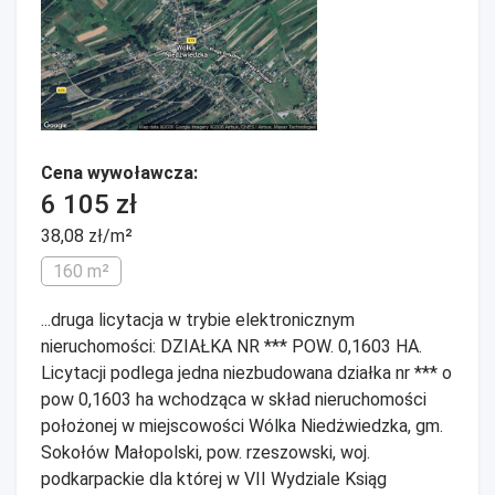
Cena wywoławcza:
6 105 zł
38,08 zł/m²
160 m²
...druga licytacja w trybie elektronicznym
nieruchomości: DZIAŁKA NR *** POW. 0,1603 HA.
Licytacji podlega jedna niezbudowana działka nr *** o
pow 0,1603 ha wchodząca w skład nieruchomości
położonej w miejscowości Wólka Niedżwiedzka, gm.
Sokołów Małopolski, pow. rzeszowski, woj.
podkarpackie dla której w VII Wydziale Ksiąg