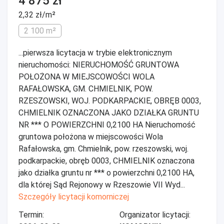
4 875 zł
2,32 zł/m²
2 100 m²
...pierwsza licytacja w trybie elektronicznym
nieruchomości: NIERUCHOMOŚĆ GRUNTOWA
POŁOŻONA W MIEJSCOWOŚCI WOLA
RAFAŁOWSKA, GM. CHMIELNIK, POW.
RZESZOWSKI, WOJ. PODKARPACKIE, OBRĘB 0003,
CHMIELNIK OZNACZONA JAKO DZIAŁKA GRUNTU
NR *** O POWIERZCHNI 0,2100 HA Nieruchomość
gruntowa położona w miejscowości Wola
Rafałowska, gm. Chmielnik, pow. rzeszowski, woj.
podkarpackie, obręb 0003, CHMIELNIK oznaczona
jako działka gruntu nr *** o powierzchni 0,2100 HA,
dla której Sąd Rejonowy w Rzeszowie VII Wyd...
Szczegóły licytacji komorniczej
Termin:
Organizator licytacji: