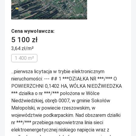
Cena wywoławcza:
5 100 zł
3,64 zł/m²
1 400 m²
...pierwsza licytacja w trybie elektronicznym
nieruchomości: --- ## 1 ***DZIAŁKA NR ***/*** O
POWIERZCHNI 0,1402 HA, WÓLKA NIEDŹWIEDZKA
*** działka o nr ***/*** położona w Wólce
Niedźwiedzkiej, obręb 0007, w gminie Sokołów
Małopolski, w powiecie rzeszowskim, w
województwie podkarpackim. Nad obszarem działki
nr ***/*** przebiega napowietrzna linia sieci
elektroenergetycznej niskiego napięcia wraz z