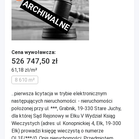
ARCHIWALNE
Cena wywoławcza:
526 747,50 zł
61,18 zł/m²
8 610 m²
...pierwsza licytacja w trybie elektronicznym
następujących nieruchomości: - nieruchomości
położonej przy ul. ***, Grabnik, 19-330 Stare Juchy,
dla której Sąd Rejonowy w Ełku V Wydział Ksiąg
Wieczystych (adres: ul. Konopnickiej 4, Ełk, 19-300
Ełk) prowadzi księgę wieczystą o numerze
OL1E/***/0. Opis nieruchomości: Przedmiotem