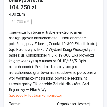
Cena wywoławcza:
104 250 zł
4,80 zł/m²
21 700 m²
...pierwsza licytacja w trybie elektronicznym
następujących nieruchomości: - nieruchomości
położonej przy Zdunki ., Zdunki, 19-300 Ełk, dla której
Sąd Rejonowy w Ełku V Wydział Ksiąg Wieczystych
(adres: ul. Konopnickiej 4, Ełk, 19-300 Ełk) prowadzi
księgę wieczystą o numerze OL1E/***/5. Opis
nieruchomości: Przedmiotem licytacji jest
nieruchomość gruntowa niezabudowana, położona w
woj. warmińsko-mazurskim, powiecie ełckim, na
terenie gminy Ełk, obrębie Zdunki, dla której Sąd
Rejonowy w Ełku V Wy...
Szczegóły licytacji komorniczej
Termin:
Organizator licytacji: