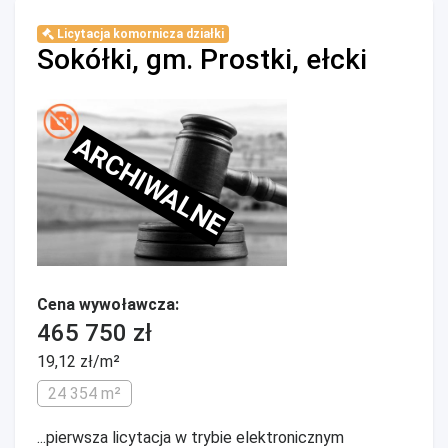
Licytacja komornicza działki
Sokółki, gm. Prostki, ełcki
ARCHIWALNE
Cena wywoławcza:
465 750 zł
19,12 zł/m²
24 354 m²
...pierwsza licytacja w trybie elektronicznym