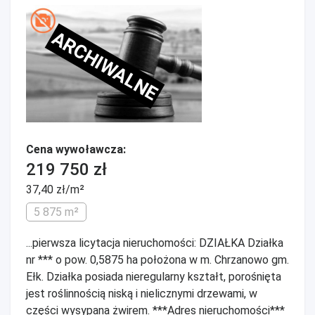
ARCHIWALNE
Cena wywoławcza:
219 750 zł
37,40 zł/m²
5 875 m²
...pierwsza licytacja nieruchomości: DZIAŁKA Działka
nr *** o pow. 0,5875 ha położona w m. Chrzanowo gm.
Ełk. Działka posiada nieregularny kształt, porośnięta
jest roślinnością niską i nielicznymi drzewami, w
części wysypana żwirem. ***Adres nieruchomości***