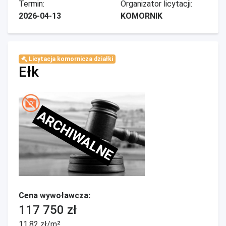
Termin:
Organizator licytacji:
2026-04-13
KOMORNIK
Licytacja komornicza działki
Ełk
ARCHIWALNE
Cena wywoławcza:
117 750 zł
11,82 zł/m²