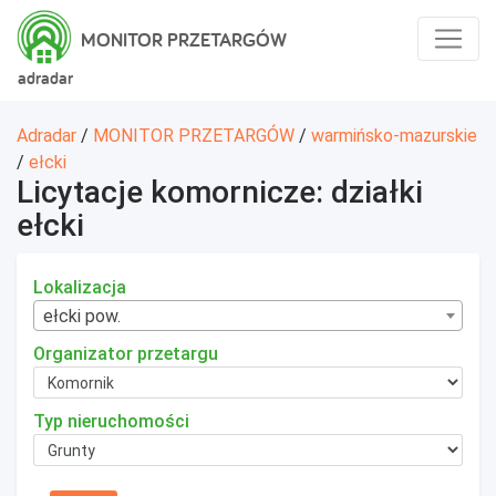
MONITOR PRZETARGÓW
adradar
Adradar
/
MONITOR PRZETARGÓW
/
warmińsko-mazurskie
/
ełcki
Licytacje komornicze: działki
ełcki
Lokalizacja
ełcki pow.
Organizator przetargu
Typ nieruchomości