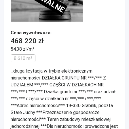
Cena wywoławcza:
468 220 zł
54,38 zł/m²
8 610 m²
...druga licytacja w trybie elektronicznym
nieruchomości: DZIAŁKA GRUNTU NR ***/*** Z
UDZIAŁEM ***/*** CZĘŚCI W DZIAŁKACH NR
***/*** I ***/*** Działka gruntu nr ***/*** oraz udział
***/*** części w działkach nr ***/*** i ***/***
***Adres nieruchomości*** 19-330 Grabnik, poczta
Stare Juchy ***Przeznaczenie gospodarcze
nieruchomości*** Teren zabudowy mieszkaniowej
jednorodzinnej ***Dla nieruchomości prowadzona jest