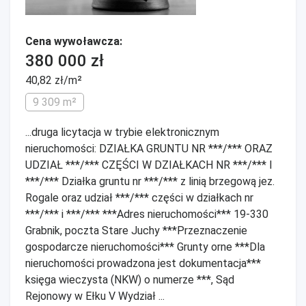
Cena wywoławcza:
380 000 zł
40,82 zł/m²
9 309 m²
...druga licytacja w trybie elektronicznym
nieruchomości: DZIAŁKA GRUNTU NR ***/*** ORAZ
UDZIAŁ ***/*** CZĘŚCI W DZIAŁKACH NR ***/*** I
***/*** Działka gruntu nr ***/*** z linią brzegową jez.
Rogale oraz udział ***/*** części w działkach nr
***/*** i ***/*** ***Adres nieruchomości*** 19-330
Grabnik, poczta Stare Juchy ***Przeznaczenie
gospodarcze nieruchomości*** Grunty orne ***Dla
nieruchomości prowadzona jest dokumentacja***
księga wieczysta (NKW) o numerze ***, Sąd
Rejonowy w Ełku V Wydział ...