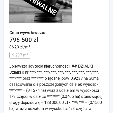
ARCHIWALNE
Cena wywoławcza:
796 500 zł
86,23 zł/m²
9 237 m²
...pierwsza licytacja nieruchomości: ## DZIAŁKI
Działki o nr ***/***, ***/***, ***/***, ***/***, ***/***,
***/*** oraz ***/*** o łącznej pow. 0,9237 ha Suma
oszacowania dla poszczególnych działek wynosi: -
***/*** – (0,1574 ha) wraz z udziałem w wysokości
1/3 części w działce ***/*** (0,0465 ha) stanowiącej
drogę dojazdową – 188.000,00 zł - ***/*** – (0,1500
ha) wraz z udziałem w wysokości 1/3 części w