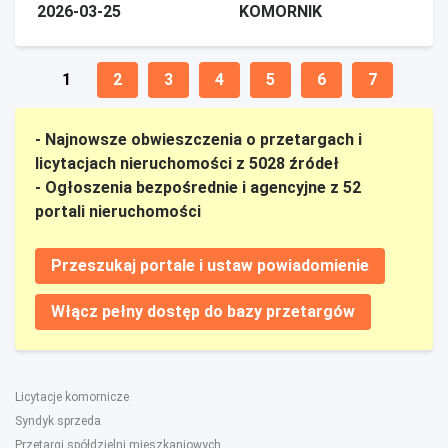
2026-03-25
KOMORNIK
1
2
3
4
5
6
7
- Najnowsze obwieszczenia o przetargach i
licytacjach nieruchomości z 5028 źródeł
- Ogłoszenia bezpośrednie i agencyjne z 52
portali nieruchomości
Przeszukaj portale i ustaw powiadomienie
Włącz pełny dostęp do bazy przetargów
Licytacje komornicze
Syndyk sprzeda
Przetargi spółdzielni mieszkaniowych