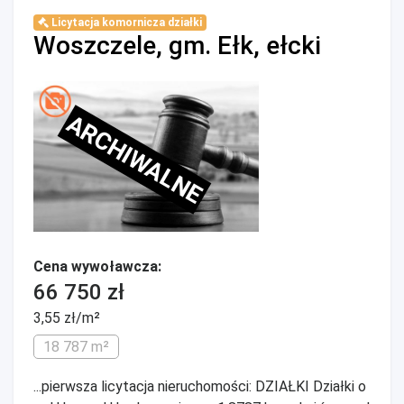
Licytacja komornicza działki
Woszczele, gm. Ełk, ełcki
ARCHIWALNE
Cena wywoławcza:
66 750 zł
3,55 zł/m²
18 787 m²
...pierwsza licytacja nieruchomości: DZIAŁKI Działki o