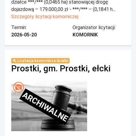
działce ***/*** (0,0465 ha) stanowiącej drogę
dojazdową – 179.000,00 zł - ***/*** – (0,1841 h...
Szczegóły licytacji komorniczej
Termin:
Organizator licytacji:
2026-05-20
KOMORNIK
Licytacja komornicza działki
Prostki, gm. Prostki, ełcki
ARCHIWALNE