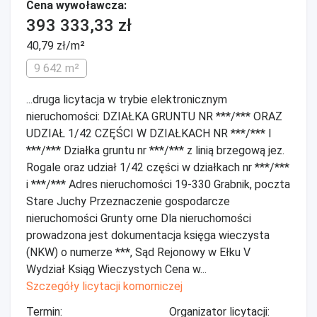
Cena wywoławcza:
393 333,33 zł
40,79 zł/m²
9 642 m²
...druga licytacja w trybie elektronicznym
nieruchomości: DZIAŁKA GRUNTU NR ***/*** ORAZ
UDZIAŁ 1/42 CZĘŚCI W DZIAŁKACH NR ***/*** I
***/*** Działka gruntu nr ***/*** z linią brzegową jez.
Rogale oraz udział 1/42 części w działkach nr ***/***
i ***/*** Adres nieruchomości 19-330 Grabnik, poczta
Stare Juchy Przeznaczenie gospodarcze
nieruchomości Grunty orne Dla nieruchomości
prowadzona jest dokumentacja księga wieczysta
(NKW) o numerze ***, Sąd Rejonowy w Ełku V
Wydział Ksiąg Wieczystych Cena w...
Szczegóły licytacji komorniczej
Termin:
Organizator licytacji: