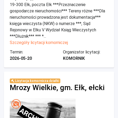
19-300 Ełk, poczta Ełk ***Przeznaczenie
gospodarcze nieruchomości*** Tereny różne ***Dla
nieruchomości prowadzona jest dokumentacja***
księga wieczysta (NKW) o numerze ***, Sąd
Rejonowy w Ełku V Wydział Ksiąg Wieczystych
***Dłużnik*** *** *...
Szczegóły licytacji komorniczej
Termin:
Organizator licytacji:
2026-05-20
KOMORNIK
Licytacja komornicza działki
Mrozy Wielkie, gm. Ełk, ełcki