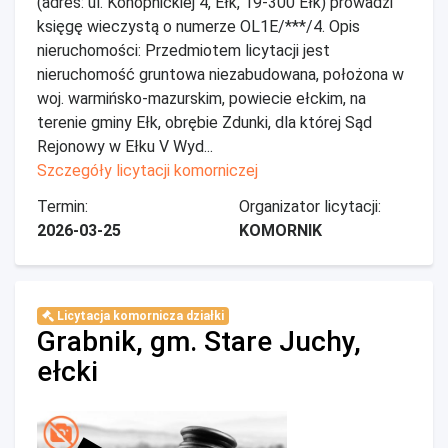
(adres: ul. Konopnickiej 4, Ełk, 19-300 Ełk) prowadzi
księgę wieczystą o numerze OL1E/***/4. Opis
nieruchomości: Przedmiotem licytacji jest
nieruchomość gruntowa niezabudowana, położona w
woj. warmińsko-mazurskim, powiecie ełckim, na
terenie gminy Ełk, obrębie Zdunki, dla której Sąd
Rejonowy w Ełku V Wyd...
Szczegóły licytacji komorniczej
Termin:
Organizator licytacji:
2026-03-25
KOMORNIK
Licytacja komornicza działki
Grabnik, gm. Stare Juchy,
ełcki