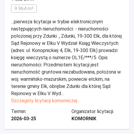
9 964 m²
...pierwsza licytacja w trybie elektronicznym
następujących nieruchomości: - nieruchomości
położonej przy Zdunki ., Zdunki, 19-300 Ełk, dla której
Sąd Rejonowy w Ełku V Wydział Ksiąg Wieczystych
(adres: ul. Konopnickiej 4, Ełk, 19-300 Ełk) prowadzi
księgę wieczystą o numerze OL1E/***/5. Opis
nieruchomości: Przedmiotem licytacji jest
nieruchomość gruntowa niezabudowana, położona w
woj. warmińsko-mazurskim, powiecie ełckim, na
terenie gminy Ełk, obrębie Zdunki dla której Sąd
Rejonowy w Ełku V Wyd...
Szczegóły licytacji komorniczej
Termin:
Organizator licytacji:
2026-03-25
KOMORNIK