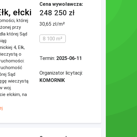
Cena wywoławcza:
łk, ełcki
248 250 zł
homości, której
30,65 zł/m²
ożonej przy
dla której Sąd
8 100 m²
iąg
ckiej 4, Ełk,
wieczystą o
Termin:
2025-06-11
eruchomości:
ieruchomość
Organizator licytacji:
órej Sąd
KOMORNIK
ięgę wieczystą
w woj.
ie ełckim, na
ej