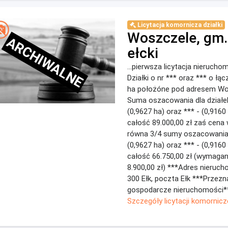
Licytacja komornicza działki
Woszczele, gm.
ARCHIWALNE
ełcki
...pierwsza licytacja nierucho
Działki o nr *** oraz *** o łą
ha położóne pod adresem Wo
Suma oszacowania dla działek
(0,9627 ha) oraz *** - (0,9160 
całość 89.000,00 zł zaś cena 
równa 3/4 sumy oszacowania i
(0,9627 ha) oraz *** - (0,9160 
całość 66.750,00 zł (wymagan
8.900,00 zł) ***Adres nieruc
300 Ełk, poczta Ełk ***Przez
gospodarcze nieruchomości***
Szczegóły licytacji komornicz