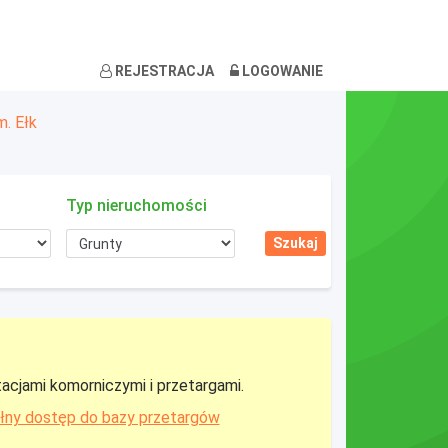
REJESTRACJA
LOGOWANIE
m. Ełk
Typ nieruchomości
tacjami komorniczymi i przetargami.
łny dostęp do bazy przetargów