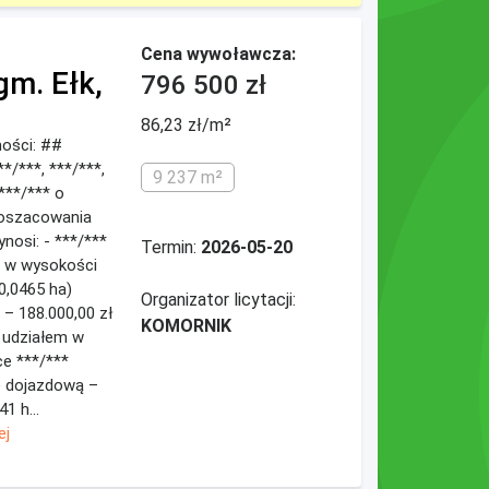
Cena wywoławcza:
gm. Ełk,
796 500 zł
86,23 zł/m²
mości: ##
**/***, ***/***,
9 237 m²
 ***/*** o
 oszacowania
nosi: - ***/***
Termin:
2026-05-20
m w wysokości
0,0465 ha)
Organizator licytacji:
– 188.000,00 zł
KOMORNIK
z udziałem w
ce ***/***
ę dojazdową –
1 h...
ej