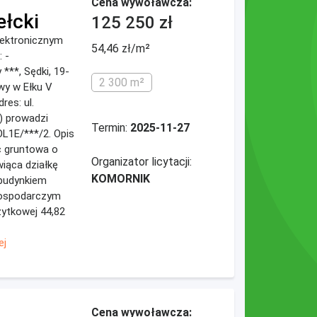
Cena wywoławcza:
ełcki
125 250 zł
elektronicznym
54,46 zł/m²
 -
***, Sędki, 19-
2 300 m²
owy w Ełku V
res: ul.
k) prowadzi
Termin:
2025-11-27
L1E/***/2. Opis
ć gruntowa o
Organizator licytacji:
wiąca działkę
KOMORNIK
 budynkiem
gospodarczym
żytkowej 44,82
ej
Cena wywoławcza: