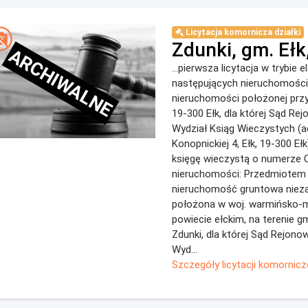
Licytacja komornicza działki
Zdunki, gm. Ełk,
ARCHIWALNE
...pierwsza licytacja w trybie 
następujących nieruchomości:
nieruchomości położonej przy 
19-300 Ełk, dla której Sąd Re
Wydział Ksiąg Wieczystych (ad
Konopnickiej 4, Ełk, 19-300 Eł
księgę wieczystą o numerze O
nieruchomości: Przedmiotem li
nieruchomość gruntowa niez
położona w woj. warmińsko-
powiecie ełckim, na terenie gm
Zdunki, dla której Sąd Rejono
Wyd...
Szczegóły licytacji komornicz