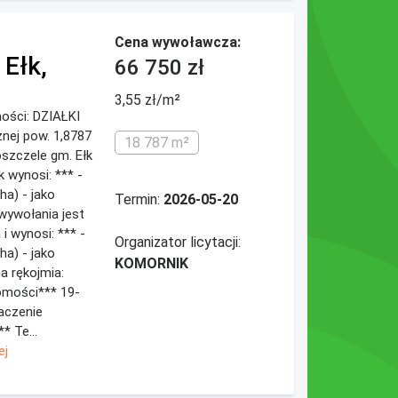
Cena wywoławcza:
 Ełk,
66 750 zł
3,55 zł/m²
mości: DZIAŁKI
cznej pow. 1,8787
18 787 m²
szczele gm. Ełk
 wynosi: *** -
ha) - jako
Termin:
2026-05-20
wywołania jest
 wynosi: *** -
Organizator licytacji:
ha) - jako
KOMORNIK
a rękojmia:
homości*** 19-
naczenie
 Te...
ej