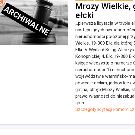
Mrozy Wielkie, 
ARCHIWALNE
ełcki
...pierwsza licytacja w trybie 
następujących nieruchomości:
nieruchomości położonej przy
Wielkie, 19-300 Ełk, dla które
Ełku V Wydział Ksiąg Wieczyst
Konopnickiej 4, Ełk, 19-300 Eł
księgę wieczystą o numerze O
nieruchomości: 1) nieruchom
województwie warmińsko-ma
powiecie ełckim, jednostce ew
gmina, obręb Mrozy Wielkie, 
prawo własności do niezabudo
grunt...
Szczegóły licytacji komornicz