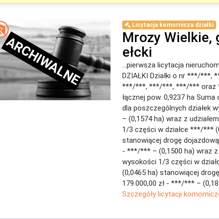
Licytacja komornicza działki
Mrozy Wielkie, 
ARCHIWALNE
ełcki
...pierwsza licytacja nierucho
DZIAŁKI Działki o nr ***/***, *
***/***, ***/***, ***/*** oraz
łącznej pow. 0,9237 ha Suma
dla poszczególnych działek wy
– (0,1574 ha) wraz z udziałe
1/3 części w działce ***/*** (
stanowiącej drogę dojazdową 
- ***/*** – (0,1500 ha) wraz 
wysokości 1/3 części w dział
(0,0465 ha) stanowiącej drog
179.000,00 zł - ***/*** – (0,184
Szczegóły licytacji komornicz