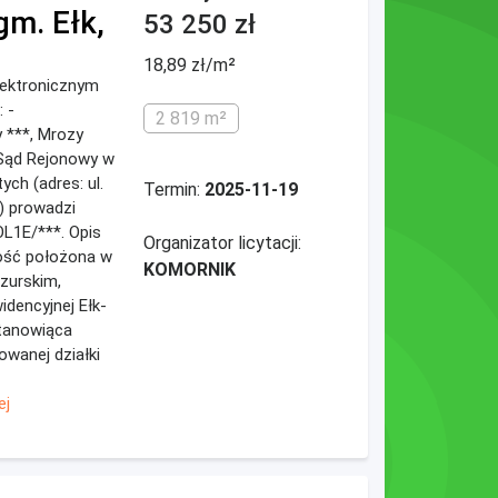
gm. Ełk,
53 250 zł
18,89 zł/m²
elektronicznym
 -
2 819 m²
 ***, Mrozy
j Sąd Rejonowy w
ych (adres: ul.
Termin:
2025-11-19
k) prowadzi
L1E/***. Opis
Organizator licytacji:
ość położona w
KOMORNIK
zurskim,
idencyjnej Ełk-
stanowiąca
wanej działki
ej