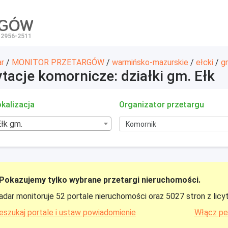
RGÓW
 2956-2511
ar
/
MONITOR PRZETARGÓW
/
warmińsko-mazurskie
/
ełcki
/
g
ytacje komornicze: działki gm. Ełk
kalizacja
Organizator przetargu
Ełk gm.
Pokazujemy tylko wybrane przetargi nieruchomości.
adar monitoruje 52 portale nieruchomości oraz 5027 stron z licy
eszukaj portale i ustaw powiadomienie
Włącz pe