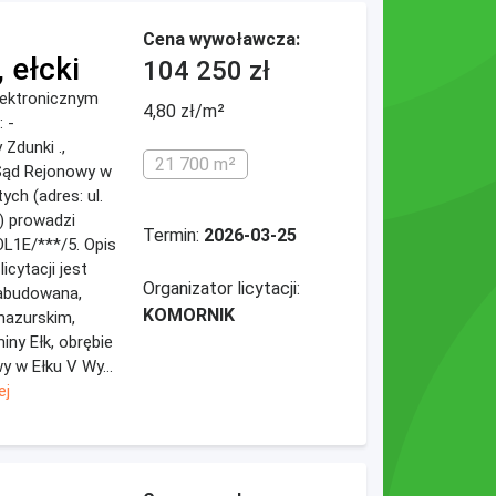
Cena wywoławcza:
 ełcki
104 250 zł
elektronicznym
4,80 zł/m²
 -
Zdunki .,
21 700 m²
j Sąd Rejonowy w
ych (adres: ul.
k) prowadzi
Termin:
2026-03-25
L1E/***/5. Opis
cytacji jest
Organizator licytacji:
abudowana,
KOMORNIK
mazurskim,
iny Ełk, obrębie
y w Ełku V Wy...
ej