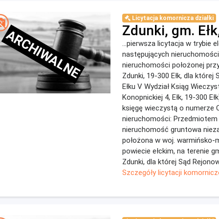
Licytacja komornicza działki
Zdunki, gm. Ełk,
ARCHIWALNE
...pierwsza licytacja w trybie 
następujących nieruchomości:
nieruchomości położonej przy 
Zdunki, 19-300 Ełk, dla które
Ełku V Wydział Ksiąg Wieczyst
Konopnickiej 4, Ełk, 19-300 Eł
księgę wieczystą o numerze O
nieruchomości: Przedmiotem li
nieruchomość gruntowa niez
położona w woj. warmińsko-
powiecie ełckim, na terenie gm
Zdunki, dla której Sąd Rejonow
Szczegóły licytacji komornicz