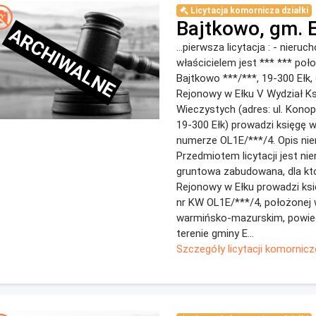
Licytacja komornicza działki
Bajtkowo, gm. E
ARCHIWALNE
...pierwsza licytacja : - nieruc
właścicielem jest *** *** poł
Bajtkowo ***/***, 19-300 Ełk, 
Rejonowy w Ełku V Wydział Ks
Wieczystych (adres: ul. Konopni
19-300 Ełk) prowadzi księgę 
numerze OL1E/***/4. Opis ni
Przedmiotem licytacji jest n
gruntowa zabudowana, dla kt
Rejonowy w Ełku prowadzi ks
nr KW OL1E/***/4, położonej 
warmińsko-mazurskim, powiec
terenie gminy E...
Szczegóły licytacji komornicz