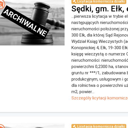
Licytacja komornicza działki
Sędki, gm. Ełk, 
ARCHIWALNE
...pierwsza licytacja w trybie 
następujących nieruchomości:
nieruchomości położonej przy 
300 Ełk, dla której Sąd Rejon
Wydział Ksiąg Wieczystych (ad
Konopnickiej 4, Ełk, 19-300 Eł
księgę wieczystą o numerze O
nieruchomości: nieruchomoś
powierzchni 0,2300 ha, stano
gruntu nr ***/1, zabudowana
produkcyjnym, usługowym i 
dla rolnictwa o powierzchni u
m2, powier...
Szczegóły licytacji komornicz
Licytacja komornicza działki