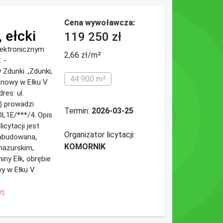
Cena wywoławcza:
 ełcki
119 250 zł
elektronicznym
2,66 zł/m²
 -
Zdunki .,Zdunki,
44 900 m²
jonowy w Ełku V
res: ul.
k) prowadzi
Termin:
2026-03-25
L1E/***/4. Opis
cytacji jest
Organizator licytacji:
abudowana,
KOMORNIK
mazurskim,
iny Ełk, obrębie
wy w Ełku V
ej