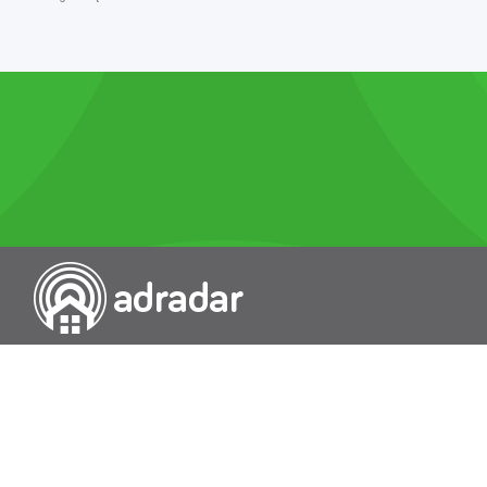
Przeszukiwarka portali nieruchomości
Wykazy
Rokowania
Baza wiedzy
O nas
Kontakt
Wydawcą Dziennika Monitor Przetargów, wpisanego do Rejestru
Dzienników i Czasopism pod nr 21274, jest Uniradar sp. z o.o. z