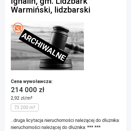
Ignalin, gm. Lidzbark
Warmiński, lidzbarski
ARCHIWALNE
Cena wywoławcza:
214 000 zł
2,92 zł/m²
73 200 m²
...druga licytacja nieruchomości należącej do dłużnika:
nieruchomości należącej do dłużnika: *** ***