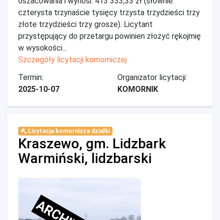
oszacowania i wynosi: 413 333,33 zł (słownie:
czterysta trzynaście tysięcy trzysta trzydzieści trzy
złote trzydzieści trzy grosze). Licytant
przystępujący do przetargu powinien złożyć rękojmię
w wysokości...
Szczegóły licytacji komorniczej
Termin:
Organizator licytacji:
2025-10-07
KOMORNIK
Licytacja komornicza działki
Kraszewo, gm. Lidzbark
Warmiński, lidzbarski