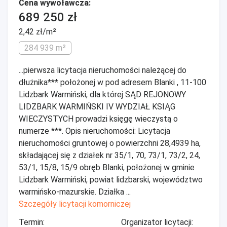
Cena wywoławcza:
689 250 zł
2,42 zł/m²
284 939 m²
...pierwsza licytacja nieruchomości należącej do
dłużnika*** położonej w pod adresem Blanki , 11-100
Lidzbark Warmiński, dla której SĄD REJONOWY
LIDZBARK WARMIŃSKI IV WYDZIAŁ KSIĄG
WIECZYSTYCH prowadzi księgę wieczystą o
numerze ***. Opis nieruchomości: Licytacja
nieruchomości gruntowej o powierzchni 28,4939 ha,
składającej się z działek nr 35/1, 70, 73/1, 73/2, 24,
53/1, 15/8, 15/9 obręb Blanki, położonej w gminie
Lidzbark Warmiński, powiat lidzbarski, województwo
warmińsko-mazurskie. Działka ...
Szczegóły licytacji komorniczej
Termin:
Organizator licytacji: