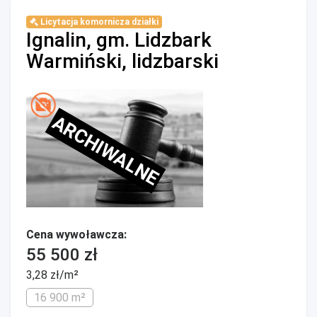
Licytacja komornicza działki
Ignalin, gm. Lidzbark
Warmiński, lidzbarski
ARCHIWALNE
Cena wywoławcza:
55 500 zł
3,28 zł/m²
16 900 m²