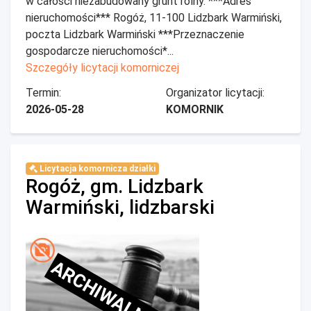
w całości niezabudowany grunt rolny. ***Adres
nieruchomości*** Rogóż, 11-100 Lidzbark Warmiński,
poczta Lidzbark Warmiński ***Przeznaczenie
gospodarcze nieruchomości*...
Szczegóły licytacji komorniczej
Termin:
Organizator licytacji:
2026-05-28
KOMORNIK
Licytacja komornicza działki
Rogóż, gm. Lidzbark
Warmiński, lidzbarski
ARCHIWALNE