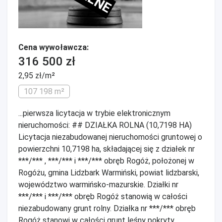
Cena wywoławcza:
316 500 zł
2,95 zł/m²
107 198 m²
...pierwsza licytacja w trybie elektronicznym
nieruchomości: ## DZIAŁKA ROLNA (10,7198 HA)
Licytacja niezabudowanej nieruchomości gruntowej o
powierzchni 10,7198 ha, składającej się z działek nr
***/*** , ***/*** i ***/*** obręb Rogóż, położonej w
Rogóżu, gmina Lidzbark Warmiński, powiat lidzbarski,
województwo warmińsko-mazurskie. Działki nr
***/*** i ***/*** obręb Rogóż stanowią w całości
niezabudowany grunt rolny. Działka nr ***/*** obręb
Rogóż stanowi w całości grunt leśny pokryty