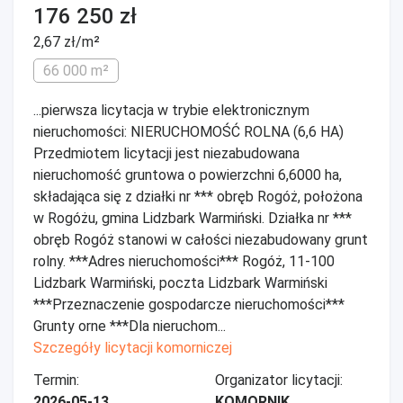
176 250 zł
2,67 zł/m²
66 000 m²
...pierwsza licytacja w trybie elektronicznym
nieruchomości: NIERUCHOMOŚĆ ROLNA (6,6 HA)
Przedmiotem licytacji jest niezabudowana
nieruchomość gruntowa o powierzchni 6,6000 ha,
składająca się z działki nr *** obręb Rogóż, położona
w Rogóżu, gmina Lidzbark Warmiński. Działka nr ***
obręb Rogóż stanowi w całości niezabudowany grunt
rolny. ***Adres nieruchomości*** Rogóż, 11-100
Lidzbark Warmiński, poczta Lidzbark Warmiński
***Przeznaczenie gospodarcze nieruchomości***
Grunty orne ***Dla nieruchom...
Szczegóły licytacji komorniczej
Termin:
Organizator licytacji:
2026-05-13
KOMORNIK