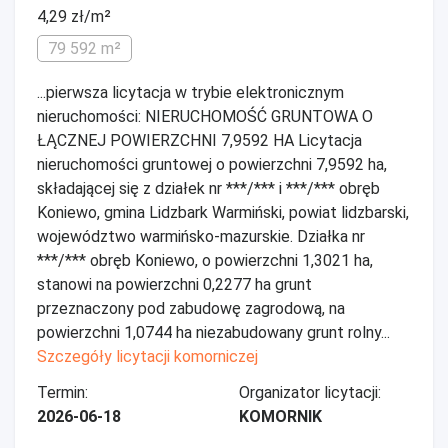
4,29 zł/m²
79 592 m²
...pierwsza licytacja w trybie elektronicznym
nieruchomości: NIERUCHOMOŚĆ GRUNTOWA O
ŁĄCZNEJ POWIERZCHNI 7,9592 HA Licytacja
nieruchomości gruntowej o powierzchni 7,9592 ha,
składającej się z działek nr ***/*** i ***/*** obręb
Koniewo, gmina Lidzbark Warmiński, powiat lidzbarski,
województwo warmińsko-mazurskie. Działka nr
***/*** obręb Koniewo, o powierzchni 1,3021 ha,
stanowi na powierzchni 0,2277 ha grunt
przeznaczony pod zabudowę zagrodową, na
powierzchni 1,0744 ha niezabudowany grunt rolny...
Szczegóły licytacji komorniczej
Termin:
Organizator licytacji:
2026-06-18
KOMORNIK