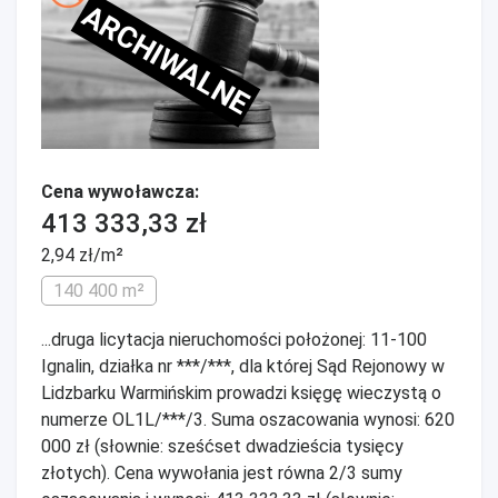
ARCHIWALNE
Cena wywoławcza:
413 333,33 zł
2,94 zł/m²
140 400 m²
...druga licytacja nieruchomości położonej: 11-100
Ignalin, działka nr ***/***, dla której Sąd Rejonowy w
Lidzbarku Warmińskim prowadzi księgę wieczystą o
numerze OL1L/***/3. Suma oszacowania wynosi: 620
000 zł (słownie: sześćset dwadzieścia tysięcy
złotych). Cena wywołania jest równa 2/3 sumy