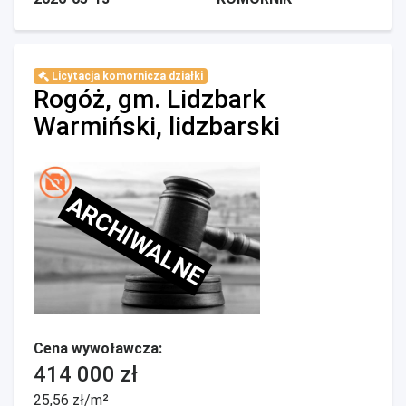
Licytacja komornicza działki
Rogóż, gm. Lidzbark
Warmiński, lidzbarski
ARCHIWALNE
Cena wywoławcza:
414 000 zł
25,56 zł/m²