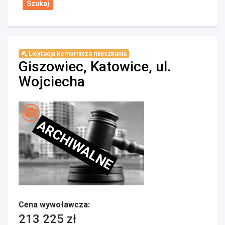
Licytacja komornicza mieszkania
Giszowiec, Katowice, ul.
Wojciecha
ARCHIWALNE
Cena wywoławcza:
213 225 zł