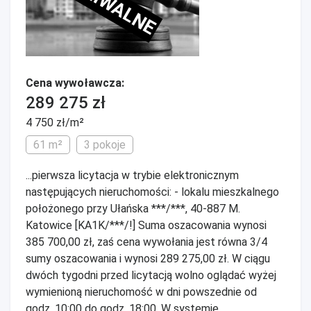
ARCHIWALNE
Cena wywoławcza:
289 275 zł
4 750 zł/m²
61 m²
3 pokoje
...pierwsza licytacja w trybie elektronicznym
następujących nieruchomości: - lokalu mieszkalnego
położonego przy Ułańska ***/***, 40-887 M.
Katowice [KA1K/***/!] Suma oszacowania wynosi
385 700,00 zł, zaś cena wywołania jest równa 3/4
sumy oszacowania i wynosi 289 275,00 zł. W ciągu
dwóch tygodni przed licytacją wolno oglądać wyżej
wymienioną nieruchomość w dni powszednie od
godz. 10:00 do godz. 18:00. W systemie