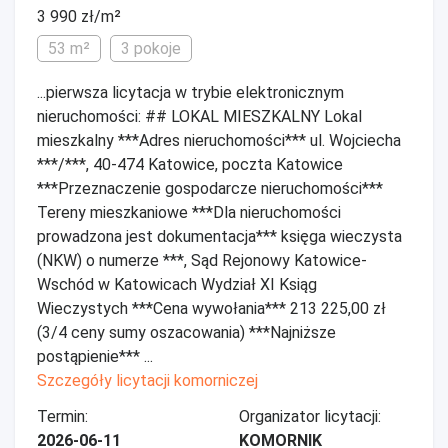
3 990 zł/m²
53 m²
3 pokoje
...pierwsza licytacja w trybie elektronicznym
nieruchomości: ## LOKAL MIESZKALNY Lokal
mieszkalny ***Adres nieruchomości*** ul. Wojciecha
***/***, 40-474 Katowice, poczta Katowice
***Przeznaczenie gospodarcze nieruchomości***
Tereny mieszkaniowe ***Dla nieruchomości
prowadzona jest dokumentacja*** księga wieczysta
(NKW) o numerze ***, Sąd Rejonowy Katowice-
Wschód w Katowicach Wydział XI Ksiąg
Wieczystych ***Cena wywołania*** 213 225,00 zł
(3/4 ceny sumy oszacowania) ***Najniższe
postąpienie*** ...
Szczegóły licytacji komorniczej
Termin:
Organizator licytacji:
2026-06-11
KOMORNIK