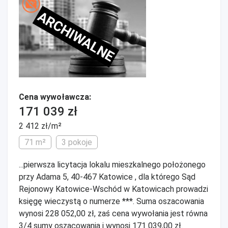
ARCHIWALNE
Cena wywoławcza:
171 039 zł
2 412 zł/m²
71 m²
3 pokoje
...pierwsza licytacja lokalu mieszkalnego położonego
przy Adama 5, 40-467 Katowice , dla którego Sąd
Rejonowy Katowice-Wschód w Katowicach prowadzi
księgę wieczystą o numerze ***. Suma oszacowania
wynosi 228 052,00 zł, zaś cena wywołania jest równa
3/4 sumy oszacowania i wynosi 171 039,00 zł.