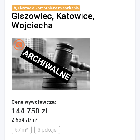
Licytacja komornicza mieszkania
Giszowiec, Katowice,
Wojciecha
ARCHIWALNE
Cena wywoławcza:
144 750 zł
2 554 zł/m²
57 m²
3 pokoje