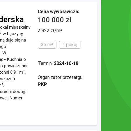
Cena wywoławcza:
derska
100 000 zł
okal mieszkalny
2 822 zł/m²
52 w Łęczycy,
najduje się na
35 m²
1 pokój
jego
. W
ę: - Kuchnia o
Termin:
2024-10-18
 o powierzchni
zchni 6,91 m².
Organizator przetargu:
eszczeń
PKP
m².
średni dostęp
towej. Numer