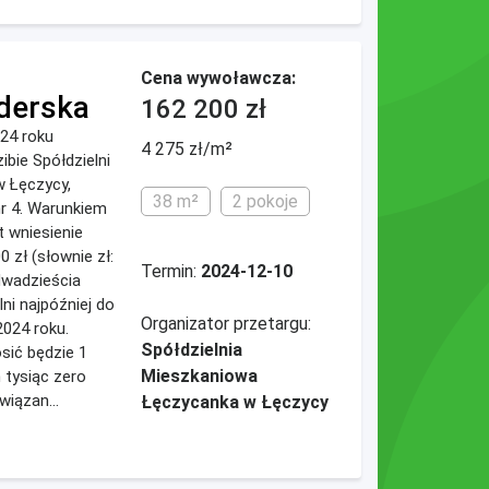
Cena wywoławcza:
derska
162 200 zł
024 roku
4 275 zł/m²
ibie Spółdzielni
w Łęczycy,
38 m²
2 pokoje
nr 4. Warunkiem
t wniesienie
 zł (słownie zł:
Termin:
2024-12-10
dwadzieścia
ni najpóźniej do
Organizator przetargu:
2024 roku.
Spółdzielnia
sić będzie 1
Mieszkaniowa
 tysiąc zero
iązan...
Łęczycanka w Łęczycy