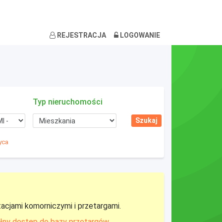
REJESTRACJA
LOGOWANIE
Typ nieruchomości
yca
tacjami komorniczymi i przetargami.
łny dostęp do bazy przetargów