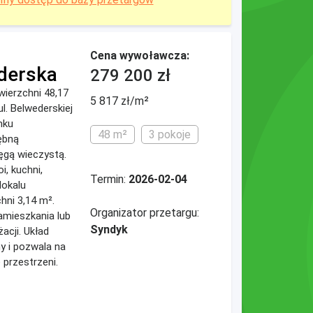
Cena wywoławcza:
derska
279 200 zł
ierzchni 48,17
5 817 zł/m²
l. Belwederskiej
nku
48 m²
3 pokoje
ębną
ęgą wieczystą.
i, kuchni,
Termin:
2026-02-04
lokalu
hni 3,14 m².
Organizator przetargu:
amieszkania lub
Syndyk
acji. Układ
y i pozwala na
przestrzeni.