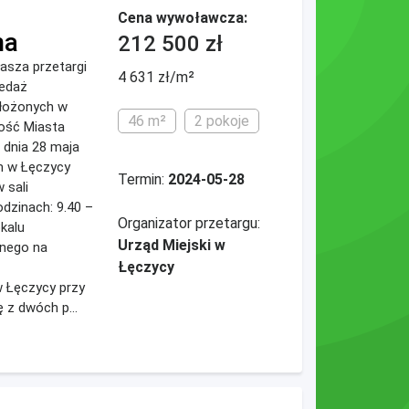
Cena wywoławcza:
na
212 500 zł
asza przetargi
4 631 zł/m²
zedaż
ołożonych w
46 m²
2 pokoje
ość Miasta
 dnia 28 maja
m w Łęczycy
Termin:
2024-05-28
w sali
odzinach: 9.40 –
Organizator przetargu:
okalu
Urząd Miejski w
anego na
Łęczycy
 Łęczycy przy
ę z dwóch p...