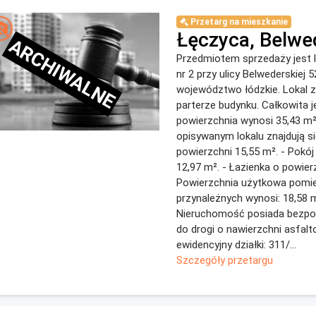
Przetarg na mieszkanie
Łęczyca, Belwe
ARCHIWALNE
Przedmiotem sprzedaży jest l
nr 2 przy ulicy Belwederskiej 
województwo łódzkie. Lokal z
parterze budynku. Całkowita 
powierzchnia wynosi 35,43 m²
opisywanym lokalu znajdują si
powierzchni 15,55 m². - Pokój
12,97 m². - Łazienka o powier
Powierzchnia użytkowa pomi
przynależnych wynosi: 18,58 
Nieruchomość posiada bezpo
do drogi o nawierzchni asfal
ewidencyjny działki: 311/...
Szczegóły przetargu