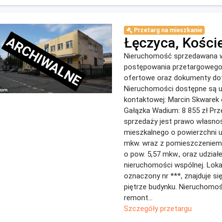
Przetarg na mieszkanie
ARCHIWALNE
Łęczyca, Kości
Nieruchomość sprzedawana w
postępowania przetargoweg
ofertowe oraz dokumenty do
Nieruchomości dostępne są 
kontaktowej: Marcin Skwarek
Gałązka Wadium: 8 855 zł Pr
sprzedaży jest prawo własnoś
mieszkalnego o powierzchni u
mkw. wraz z pomieszczeniem
o pow. 5,57 mkw., oraz udzia
nieruchomości wspólnej. Loka
oznaczony nr ***, znajduje s
piętrze budynku. Nieruchom
remont...
Szczegóły przetargu