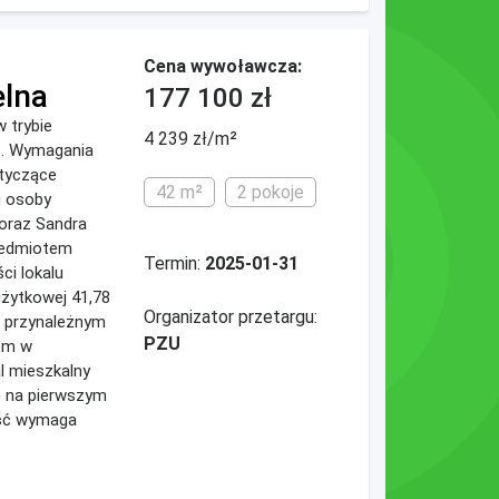
Cena wywoławcza:
elna
177 100 zł
 trybie
4 239 zł/m²
o. Wymagania
tyczące
42 m²
2 pokoje
u osoby
 oraz Sandra
zedmiotem
Termin:
2025-01-31
ci lokalu
żytkowej 41,78
Organizator przetargu:
 przynależnym
PZU
łem w
l mieszkalny
ię na pierwszym
ość wymaga