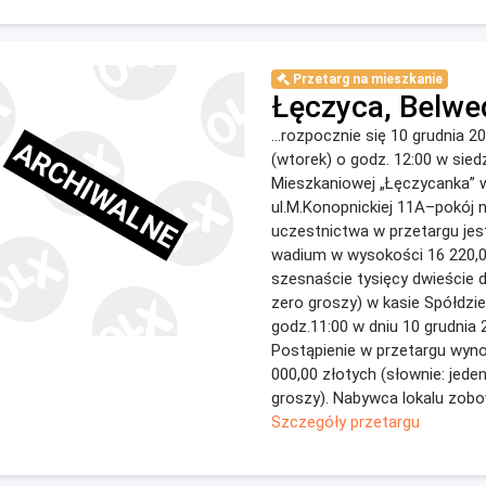
Przetarg na mieszkanie
Łęczyca, Belwe
...rozpocznie się 10 grudnia 2
ARCHIWALNE
(wtorek) o godz. 12:00 w siedz
Mieszkaniowej „Łęczycanka” 
ul.M.Konopnickiej 11A–pokój 
uczestnictwa w przetargu jes
wadium w wysokości 16 220,00
szesnaście tysięcy dwieście 
zero groszy) w kasie Spółdziel
godz.11:00 w dniu 10 grudnia 
Postąpienie w przetargu wyno
000,00 złotych (słownie: jeden
groszy). Nabywca lokalu zobow
Szczegóły przetargu