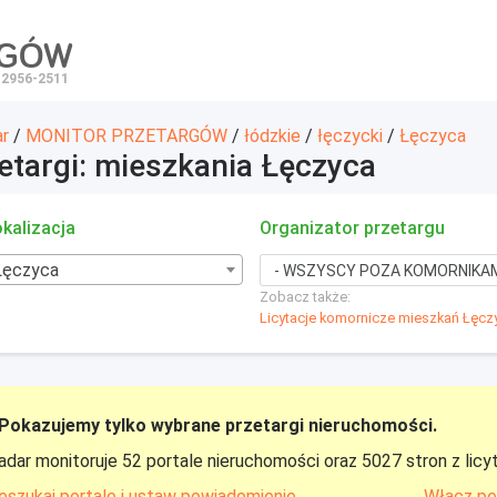
RGÓW
 2956-2511
ar
/
MONITOR PRZETARGÓW
/
łódzkie
/
łęczycki
/
Łęczyca
etargi: mieszkania Łęczyca
kalizacja
Organizator przetargu
Łęczyca
Zobacz także:
Licytacje komornicze mieszkań Łęcz
Pokazujemy tylko wybrane przetargi nieruchomości.
adar monitoruje 52 portale nieruchomości oraz 5027 stron z licy
eszukaj portale i ustaw powiadomienie
Włącz pe