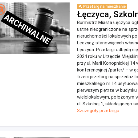
Przetarg na mieszkanie
Łęczyca, Szkol
ARCHIWALNE
Burmistrz Miasta Łęczyca ogł
ustne nieograniczone na spr
nieruchomości lokalowych p
Łęczycy, stanowiących własn
Łęczyca. Przetargi odbędą się
2024 roku w Urzędzie Miejski
przy ul. Marii Konopnickiej 14 
konferencyjnej /parter/ – w g
trzeci przetarg na sprzedaż l
mieszkalnego nr 14 usytuow
pierwszym piętrze w budynku
wielolokalowym, położonym w
ul. Szkolnej 1, składającego si
Szczegóły przetargu