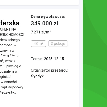
Cena wywoławcza:
derska
349 000 zł
OFERT NA
7 271 zł/m²
NIERUCHOMOŚCI
mieszkalnego
48 m²
3 pokoje
chomość w
łożonym w
 ***m ***, o
Termin:
2025-12-15
m², wraz z
m – piwnicą o
Organizator przetargu:
 udziałem w
Syndyk
zęściach
 własności
go Sąd Rejonowy
eczysty...