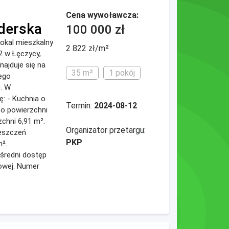
Cena wywoławcza:
derska
100 000 zł
okal mieszkalny
2 822 zł/m²
52 w Łęczycy,
najduje się na
35 m²
1 pokój
jego
. W
ę: - Kuchnia o
Termin:
2024-08-12
 o powierzchni
zchni 6,91 m².
Organizator przetargu:
eszczeń
PKP
m².
średni dostęp
towej. Numer