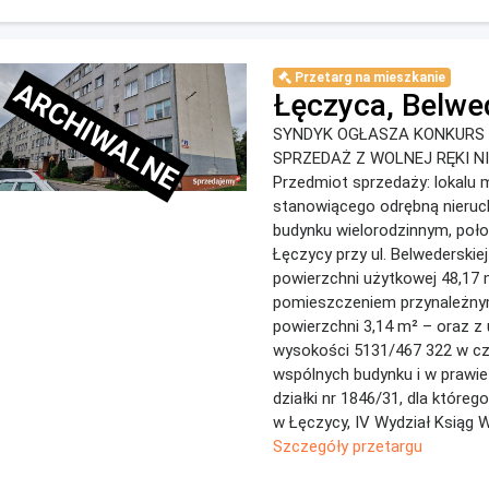
Przetarg na mieszkanie
ARCHIWALNE
Łęczyca, Belwe
SYNDYK OGŁASZA KONKURS 
SPRZEDAŻ Z WOLNEJ RĘKI 
Przedmiot sprzedaży: lokalu 
stanowiącego odrębną nieru
budynku wielorodzinnym, po
Łęczycy przy ul. Belwederskiej
powierzchni użytkowej 48,17 
pomieszczeniem przynależny
powierzchni 3,14 m² – oraz z
wysokości 5131/467 322 w c
wspólnych budynku i w prawie
działki nr 1846/31, dla które
w Łęczycy, IV Wydział Ksiąg Wi
Szczegóły przetargu