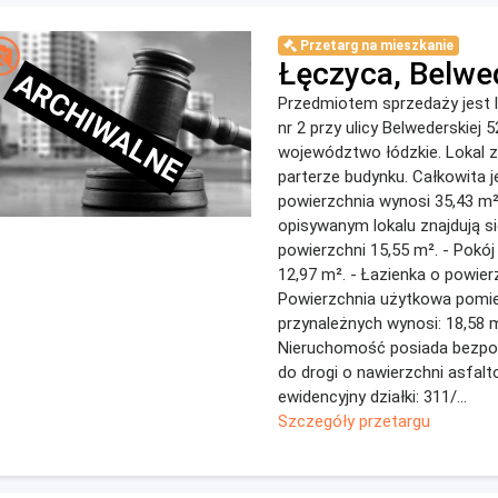
Przetarg na mieszkanie
Łęczyca, Belwe
ARCHIWALNE
Przedmiotem sprzedaży jest l
nr 2 przy ulicy Belwederskiej 
województwo łódzkie. Lokal z
parterze budynku. Całkowita 
powierzchnia wynosi 35,43 m²
opisywanym lokalu znajdują si
powierzchni 15,55 m². - Pokój
12,97 m². - Łazienka o powier
Powierzchnia użytkowa pomi
przynależnych wynosi: 18,58 
Nieruchomość posiada bezpo
do drogi o nawierzchni asfal
ewidencyjny działki: 311/...
Szczegóły przetargu