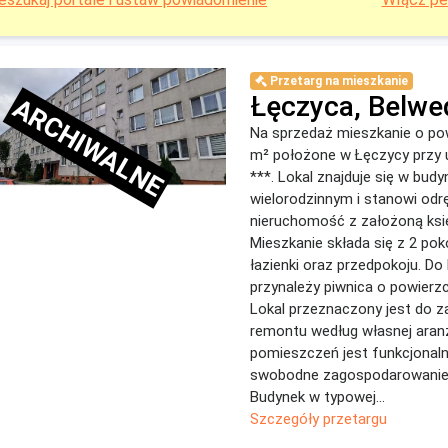
Przetarg na mieszkanie
Łęczyca, Belwe
ARCHIWALNE
Na sprzedaż mieszkanie o pow
m² położone w Łęczycy przy u
***. Lokal znajduje się w budy
wielorodzinnym i stanowi odr
nieruchomość z założoną ksi
Mieszkanie składa się z 2 poko
łazienki oraz przedpokoju. Do 
przynależy piwnica o powierzc
Lokal przeznaczony jest do z
remontu według własnej aranż
pomieszczeń jest funkcjonaln
swobodne zagospodarowanie 
Budynek w typowej...
Szczegóły przetargu