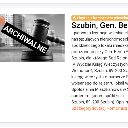
Licytacja komornicza mieszka
Szubin, Gen. B
ARCHIWALNE
...pierwsza licytacja w trybie 
następujących nieruchomości:
spółdzielczego lokalu mieszk
położonego przy Gen. Bema *
Szubin, dla którego Sąd Rejo
IV Wydział Ksiąg Wieczystych (
Wolności 4, Szubin, 89-200 S
księgę wieczystą o numerze 
wpisanego do rejestru lokali
Spółdzielnia Mieszkaniowa w 
numerem. (adres spółdzielni: u
Szubin, 89-200 Szubin). Opis 
Szczegóły licytacji komornicz