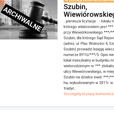
Licytacja komornicza mieszka
Szubin,
ARCHIWALNE
Wiewiórowskie
...pierwsza licytacja : - lokalu
którego właścicielem jest **
przy Wiewiórkowskiego ***/**
Szubin, dla którego Sąd Rejo
(adres: ul. Plac Wolności 4, S
Szubin) prowadzi księgę wiec
numerze BY1U/***/5. Opis ni
lokal mieszkalny w budynku 
wielorodzinnym nr *** zlokal
ulicy Wiewiórowskiego, w mie
Szubin na działce ewid. ***/*
ha, wybudowanym w 2011r. w 
tradyc...
Szczegóły licytacji komornicz