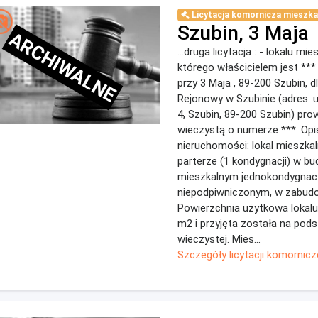
Licytacja komornicza mieszka
Szubin, 3 Maja
ARCHIWALNE
...druga licytacja : - lokalu mi
którego właścicielem jest **
przy 3 Maja , 89-200 Szubin, 
Rejonowy w Szubinie (adres: u
4, Szubin, 89-200 Szubin) pro
wieczystą o numerze ***. Opi
nieruchomości: lokal mieszka
parterze (1 kondygnacji) w bu
mieszkalnym jednokondygnac
niepodpiwniczonym, w zabudo
Powierzchnia użytkowa lokalu
m2 i przyjęta została na pods
wieczystej. Mies...
Szczegóły licytacji komornicz