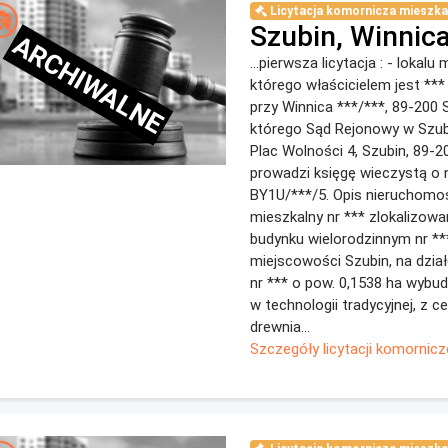
Licytacja komornicza mieszka
Szubin, Winnic
ARCHIWALNE
...pierwsza licytacja : - lokalu
którego właścicielem jest **
przy Winnica ***/***, 89-200 S
którego Sąd Rejonowy w Szubin
Plac Wolności 4, Szubin, 89-2
prowadzi księgę wieczystą o
BY1U/***/5. Opis nieruchomośc
mieszkalny nr *** zlokalizowa
budynku wielorodzinnym nr **
miejscowości Szubin, na dział
nr *** o pow. 0,1538 ha wybu
w technologii tradycyjnej, z c
drewnia...
Szczegóły licytacji komornicz