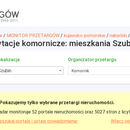
RGÓW
 2956-2511
ar
/
MONITOR PRZETARGÓW
/
kujawsko-pomorskie
/
nakielski
ytacje komornicze: mieszkania Szub
kalizacja
Organizator przetargu
Szubin
Pokazujemy tylko wybrane przetargi nieruchomości.
adar monitoruje 52 portale nieruchomości oraz 5027 stron z licy
eszukaj portale i ustaw powiadomienie
Włącz pe