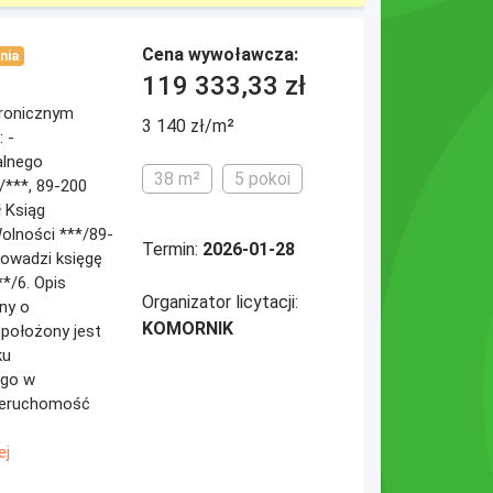
Cena wywoławcza:
nia
119 333,33 zł
ktronicznym
3 140 zł/m²
 -
alnego
38 m²
5 pokoi
/***, 89-200
ł Ksiąg
Wolności ***/89-
Termin:
2026-01-28
rowadzi księgę
*/6. Opis
Organizator licytacji:
ny o
KOMORNIK
 położony jest
ku
ego w
Nieruchomość
ej