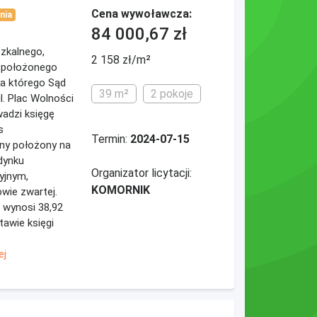
Cena wywoławcza:
nia
84 000,67 zł
eszkalnego,
2 158 zł/m²
* położonego
dla którego Sąd
39 m²
2 pokoje
l. Plac Wolności
wadzi księgę
s
Termin:
2024-07-15
lny położony na
dynku
Organizator licytacji:
yjnym,
KOMORNIK
wie zwartej.
 wynosi 38,92
tawie księgi
ej