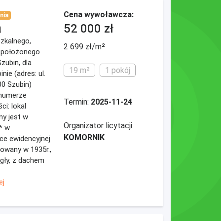
Cena wywoławcza:
nia
a
52 000 zł
eszkalnego,
2 699 zł/m²
* położonego
zubin, dla
19 m²
1 pokój
ie (adres: ul.
00 Szubin)
 numerze
Termin:
2025-11-24
i: lokal
ny jest w
Organizator licytacji:
* w
KOMORNIK
ce ewidencyjnej
dowany w 1935r.,
egły, z dachem
ej