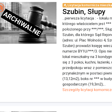
Licytacja komornicza mieszka
Szubin, Słupy
ARCHIWALNE
...pierwsza licytacja : - lokalu
którego właścicielem jest ***
położonego przy ***/***, Słup
Szubin, dla którego Sąd Rejo
(adres: ul. Plac Wolności 4, S
Szubin) prowadzi księgę wiec
numerze BY1U/***/3. Opis ni
lokal mieszkalny na 3 kondygna
się z 3 pokoi, kuchni, łazienki, 
przedpokoju wraz z pomiesz
przynależnym w postaci piwni
(13,12m2); boks nr *** w bud
gospodarczym (19,3m2);...
Szczegóły licytacji komornicz