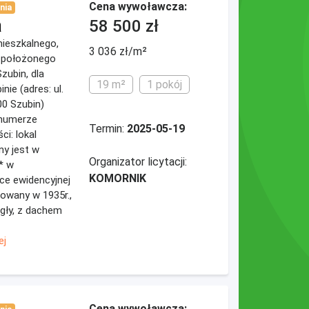
Cena wywoławcza:
nia
a
58 500 zł
 mieszkalnego,
3 036 zł/m²
* położonego
zubin, dla
19 m²
1 pokój
ie (adres: ul.
00 Szubin)
 numerze
Termin:
2025-05-19
i: lokal
ny jest w
Organizator licytacji:
* w
KOMORNIK
ce ewidencyjnej
dowany w 1935r.,
egły, z dachem
ej
Cena wywoławcza: