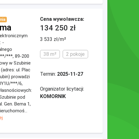
Cena wywoławcza:
nia
ema
134 250 zł
elektronicznym
3 533 zł/m²
 -
alnego
38 m²
2 pokoje
**/***, 89-200
nowy w Szubinie
adres: ul. Plac
Termin:
2025-11-27
zubin) prowadzi
BY1U/***/6,
Organizator licytacji:
 własnościowych:
KOMORNIK
Szubinie pod
l. Gen. Bema 1,
nieruchomoś...
ej