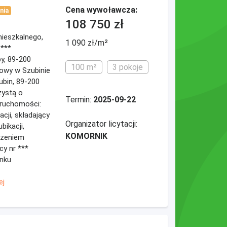
Cena wywoławcza:
nia
108 750 zł
 mieszkalnego,
1 090 zł/m²
 ***
y, 89-200
100 m²
3 pokoje
nowy w Szubinie
zubin, 89-200
zystą o
Termin:
2025-09-22
eruchomości:
cji, składający
Organizator licytacji:
ubikacji,
KOMORNIK
czeniem
cy nr ***
ynku
ej