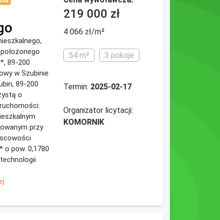
nia
219 000 zł
go
4 066 zł/m²
 mieszkalnego,
* położonego
54 m²
3 pokoje
*, 89-200
nowy w Szubinie
zubin, 89-200
Termin:
2025-02-17
zystą o
eruchomości:
Organizator licytacji:
mieszkalnym
KOMORNIK
izowanym przy
jscowości
** o pow. 0,1780
technologii
ej