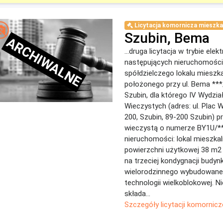
Licytacja komornicza mieszka
Szubin, Bema
ARCHIWALNE
...druga licytacja w trybie ele
następujących nieruchomości:
spółdzielczego lokalu mieszk
położonego przy ul. Bema ***
Szubin, dla którego IV Wydzia
Wieczystych (adres: ul. Plac 
200, Szubin, 89-200 Szubin) p
wieczystą o numerze BY1U/**
nieruchomości: lokal mieszkal
powierzchni użytkowej 38 m2
na trzeciej kondygnacji budyn
wielorodzinnego wybudowan
technologii wielkoblokowej. 
składa...
Szczegóły licytacji komornicz