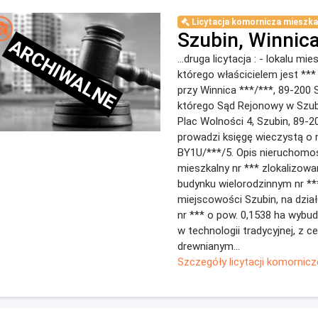
Licytacja komornicza mieszka
Szubin, Winnic
ARCHIWALNE
...druga licytacja : - lokalu mi
którego właścicielem jest **
przy Winnica ***/***, 89-200 S
którego Sąd Rejonowy w Szubin
Plac Wolności 4, Szubin, 89-2
prowadzi księgę wieczystą o
BY1U/***/5. Opis nieruchomośc
mieszkalny nr *** zlokalizowa
budynku wielorodzinnym nr **
miejscowości Szubin, na dział
nr *** o pow. 0,1538 ha wybu
w technologii tradycyjnej, z c
drewnianym...
Szczegóły licytacji komornicz