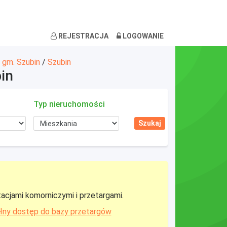
REJESTRACJA
LOGOWANIE
/
gm. Szubin
/
Szubin
in
Typ nieruchomości
tacjami komorniczymi i przetargami.
łny dostęp do bazy przetargów