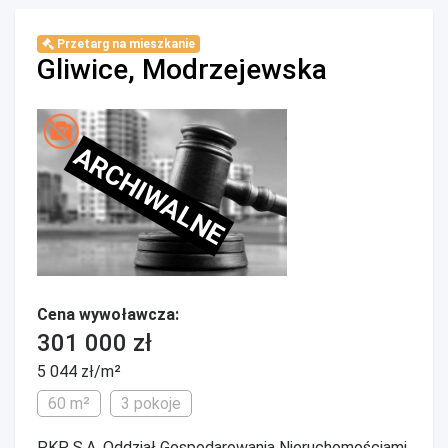
Przetarg na mieszkanie
Gliwice, Modrzejewska
ARCHIWALNE
Cena wywoławcza:
301 000 zł
5 044 zł/m²
60 m²
3 pokoje
PKP S.A. Oddział Gospodarowania Nieruchomościami