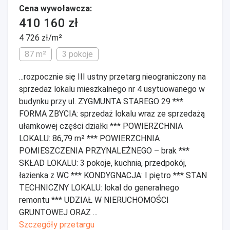
Cena wywoławcza:
410 160 zł
4 726 zł/m²
87 m²
3 pokoje
...rozpocznie się III ustny przetarg nieograniczony na
sprzedaż lokalu mieszkalnego nr 4 usytuowanego w
budynku przy ul. ZYGMUNTA STAREGO 29 ***
FORMA ZBYCIA: sprzedaż lokalu wraz ze sprzedażą
ułamkowej części działki *** POWIERZCHNIA
LOKALU: 86,79 m² *** POWIERZCHNIA
POMIESZCZENIA PRZYNALEŻNEGO – brak ***
SKŁAD LOKALU: 3 pokoje, kuchnia, przedpokój,
łazienka z WC *** KONDYGNACJA: I piętro *** STAN
TECHNICZNY LOKALU: lokal do generalnego
remontu *** UDZIAŁ W NIERUCHOMOŚCI
GRUNTOWEJ ORAZ ...
Szczegóły przetargu