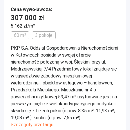
Cena wywoławcza:
307 000 zł
5 162 zł/m²
60 m²
3 pokoje
PKP S.A. Oddział Gospodarowania Nieruchomościami
w Katowicach posiada w swojej ofercie
nieruchomość położoną w woj. Śląskim, przy ul.
Modrzejewskiej 7/4 Przedmiotowy lokal znajduje się
w sąsiedztwie zabudowy mieszkaniowej
wielorodzinnej , obiektów usługowo – handlowych,
Przedszkola Miejskiego. Mieszkanie nr 4 o
powierzchni użytkowej 59,47 m² usytuowane jest na
pierwszym piętrze wielokondygnacyjnego budynku i
składa się z trzech pokoi (o pow. 8,35 m²; 11,93 m²;
19,08 m² ), kuchni (o pow. 7,55 m²)...
Szczegóły przetargu