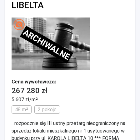
LIBELTA
ARCHIWALNE
Cena wywoławcza:
267 280 zł
5 607 zł/m²
48 m²
2 pokoje
...rozpocznie się III ustny przetarg nieograniczony na
sprzedaż lokalu mieszkalnego nr 1 usytuowanego w
budynku przy ul. KAROLA LIBELTA 10 *** FORMA