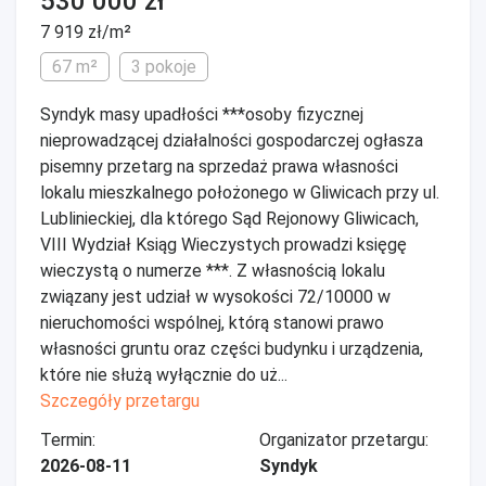
530 000 zł
7 919 zł/m²
67 m²
3 pokoje
Syndyk masy upadłości ***osoby fizycznej
nieprowadzącej działalności gospodarczej ogłasza
pisemny przetarg na sprzedaż prawa własności
lokalu mieszkalnego położonego w Gliwicach przy ul.
Lublinieckiej, dla którego Sąd Rejonowy Gliwicach,
VIII Wydział Ksiąg Wieczystych prowadzi księgę
wieczystą o numerze ***. Z własnością lokalu
związany jest udział w wysokości 72/10000 w
nieruchomości wspólnej, którą stanowi prawo
własności gruntu oraz części budynku i urządzenia,
które nie służą wyłącznie do uż...
Szczegóły przetargu
Termin:
Organizator przetargu:
2026-08-11
Syndyk