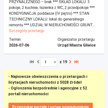
PRZYNALEŻNEGO – brak *** SKŁAD LOKALU: 3
pokoje, 2 kuchnie, łazienka z WC, 2 przedpokoje ***
KONDYGNACJA: poddasze (IV piętro) *** STAN
TECHNICZNY LOKALU: lokal do generalnego
remontu *** UDZIAŁ W NIERUCHOMOŚCI GRUNT...
Szczegóły przetargu
Termin:
Organizator przetargu:
2026-07-06
Urząd Miasta Gliwice
z 19
- Najnowsze obwieszczenia o przetargach i
licytacjach nieruchomości z 5028 źródeł
- Ogłoszenia bezpośrednie i agencyjne z 52
portali nieruchomości
Przeszukaj portale i ustaw powiadomienie