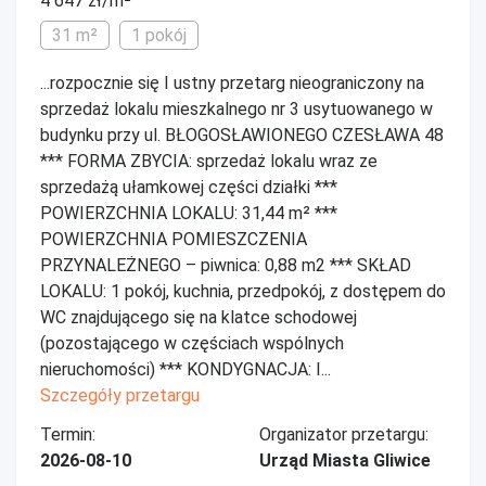
4 647 zł/m²
31 m²
1 pokój
...rozpocznie się I ustny przetarg nieograniczony na
sprzedaż lokalu mieszkalnego nr 3 usytuowanego w
budynku przy ul. BŁOGOSŁAWIONEGO CZESŁAWA 48
*** FORMA ZBYCIA: sprzedaż lokalu wraz ze
sprzedażą ułamkowej części działki ***
POWIERZCHNIA LOKALU: 31,44 m² ***
POWIERZCHNIA POMIESZCZENIA
PRZYNALEŻNEGO – piwnica: 0,88 m2 *** SKŁAD
LOKALU: 1 pokój, kuchnia, przedpokój, z dostępem do
WC znajdującego się na klatce schodowej
(pozostającego w częściach wspólnych
nieruchomości) *** KONDYGNACJA: I...
Szczegóły przetargu
Termin:
Organizator przetargu:
2026-08-10
Urząd Miasta Gliwice