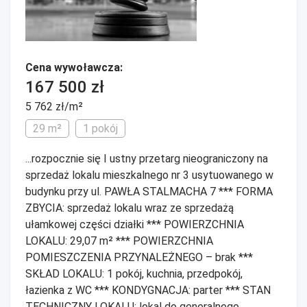
Cena wywoławcza:
167 500 zł
5 762 zł/m²
29 m²
1 pokój
...rozpocznie się I ustny przetarg nieograniczony na
sprzedaż lokalu mieszkalnego nr 3 usytuowanego w
budynku przy ul. PAWŁA STALMACHA 7 *** FORMA
ZBYCIA: sprzedaż lokalu wraz ze sprzedażą
ułamkowej części działki *** POWIERZCHNIA
LOKALU: 29,07 m² *** POWIERZCHNIA
POMIESZCZENIA PRZYNALEŻNEGO – brak ***
SKŁAD LOKALU: 1 pokój, kuchnia, przedpokój,
łazienka z WC *** KONDYGNACJA: parter *** STAN
TECHNICZNY LOKALU: lokal do generalnego