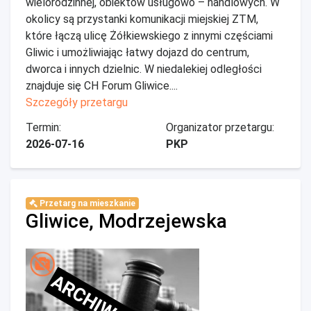
wielorodzinnej, obiektów usługowo – handlowych. W
okolicy są przystanki komunikacji miejskiej ZTM,
które łączą ulicę Żółkiewskiego z innymi częściami
Gliwic i umożliwiając łatwy dojazd do centrum,
dworca i innych dzielnic. W niedalekiej odległości
znajduje się CH Forum Gliwice....
Szczegóły przetargu
Termin:
Organizator przetargu:
2026-07-16
PKP
Przetarg na mieszkanie
Gliwice, Modrzejewska
ARCHIWALNE