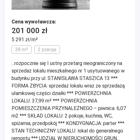
Cena wywoławcza:
201 000 zł
5 291 zł/m²
38 m²
2 pokoje
...rozpocznie się I ustny przetarg nieograniczony na
sprzedaż lokalu mieszkalnego nr 1 usytuowanego w
budynku przy ul. STANISŁAWA STASZICA 13 ***
FORMA ZBYCIA: sprzedaż lokalu wraz ze sprzedażą
ułamkowej części działki *** POWIERZCHNIA
LOKALU: 37,99 m² *** POWIERZCHNIA
POMIESZCZENIA PRZYNALEŻNEGO – piwnica: 6,07
m2 *** SKŁAD LOKALU: 2 pokoje, kuchnia, WC,
spiżarnia, przedpokój *** KONDYGNACJA: parter ***
STAN TECHNICZNY LOKALU: lokal do generalnego
remontu *** UDZIAŁ W NIERUCHOMOŚCI GRUN...