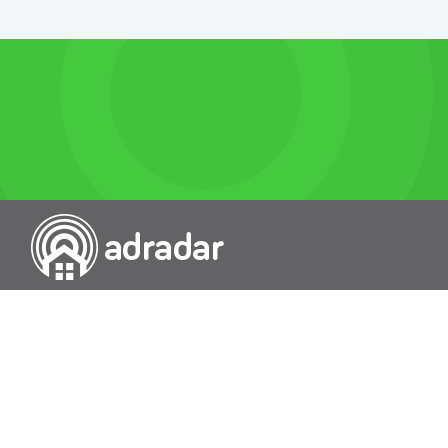
Przeszukiwarka portali nieruchomości
Wykazy
Rokowania
Baza wiedzy
O nas
Kontakt
Wydawcą Dziennika Monitor Przetargów, wpisanego do Rejestru
Dzienników i Czasopism pod nr 21274, jest Uniradar sp. z o.o. z
siedzibą ul. Wołoska 58/62, 02-507 Warszawa, Polska