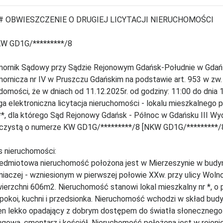
# OBWIESZCZENIE O DRUGIEJ LICYTACJI NIERUCHOMOŚCI
KW GD1G/*********/8
ornik Sądowy przy Sądzie Rejonowym Gdańsk-Południe w Gdańs
ornicza nr IV w Pruszczu Gdańskim na podstawie art. 953 w zw. z
domości, że w dniach od 11.12.2025r. od godziny: 11:00 do dnia 1
ga elektroniczna licytacja nieruchomości - lokalu mieszkalnego 
**, dla którego Sąd Rejonowy Gdańsk - Północ w Gdańsku III Wy
czystą o numerze KW GD1G/*********/8 [NKW GD1G/*********/8
s nieruchomości:
edmiotowa nieruchomość położona jest w Mierzeszynie w budy
źniaczej - wzniesionym w pierwszej połowie XXw. przy ulicy Wolnoś
ierzchni 606m2. Nieruchomość stanowi lokal mieszkalny nr *, o 
 pokoi, kuchni i przedsionka. Nieruchomość wchodzi w skład bud
en lekko opadający z dobrym dostępem do światła słonecznego
ugowa, cmentarz i kościół. Nieruchomość położona jest w rejonie