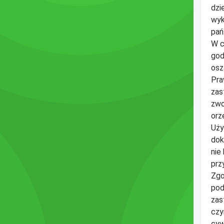
dzi
wyk
pań
W c
god
osz
Pra
zas
zwo
orz
Uży
dok
nie
prz
Zgo
pod
zas
czy
cyw