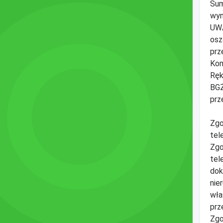
Sum
wyn
UWA
osz
prz
Kom
Ręk
BGŻ
prz
Zgo
tel
Zgo
tel
dok
nie
wła
prz
Zgo