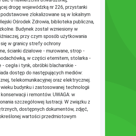
cej drogę wojewódzką nr 226, przystanki
gi podstawowe zlokalizowane są w lokalnym
ejski Ośrodek Zdrowia, biblioteka publiczna,
szkolne. Budynek został wzniesiony w
liźniaczej, przy czym sposób użytkowania
się w granicy strefy ochrony
e, ścianki działowe - murowane, strop -
hodachówką, w części eternitem, stolarka -
- cegła i tynk, obróbki blacharskie -
siada dostęp do następujących mediów:
znej, telekomunikacyjnej oraz elektrycznej.
 wieku budynku i zastosowanej technologii
u konserwacji i remontów. UWAGA: w
onania szczegółowej lustracji. W związku z
ętrznych, dostępnych dokumentów, zdjęć,
określonej wartości przedmiotowym