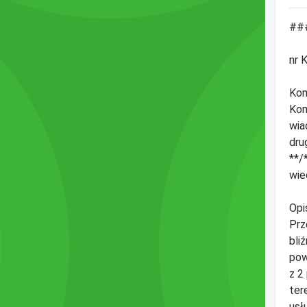
##
nr 
Kom
Kom
wia
dru
**/
wie
Opi
Prz
bli
pow
z 2
ter
usł