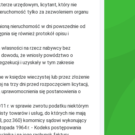
kterze urzędowym, licytant, który nie
nieruchomość tylko za zezwoleniem organu
nioną nieruchomość w dni powszednie od
nia się również protokół opisu i
ia własności na rzecz nabywcy bez
żą dowodu, że wniosły powództwo o
egzekucji i uzyskały w tym zakresie
ne w księdze wieczystej lub przez złożenie
na trzy dni przed rozpoczęciem licytacji,
ą uprawomocnienia się postanowienia o
011 r. w sprawie zwrotu podatku niektórym
sty towarów i usług, do których nie mają
68, poz.360) komornicy sądowi wykonujący
stopada 1964 r. - Kodeks postępowania
żnika i na jego rachunek faktury