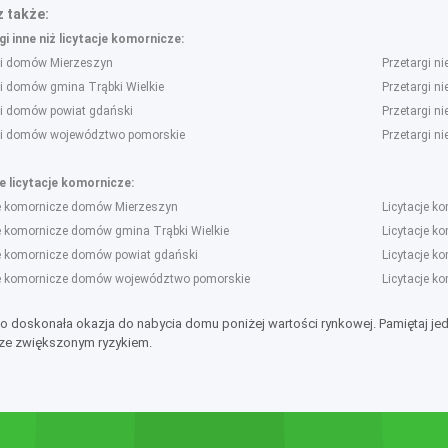
 także:
i inne niż licytacje komornicze:
gi domów Mierzeszyn
Przetargi n
gi domów gmina Trąbki Wielkie
Przetargi n
gi domów powiat gdański
Przetargi n
gi domów województwo pomorskie
Przetargi n
 licytacje komornicze:
je komornicze domów Mierzeszyn
Licytacje k
je komornicze domów gmina Trąbki Wielkie
Licytacje k
je komornicze domów powiat gdański
Licytacje k
je komornicze domów województwo pomorskie
Licytacje k
to doskonała okazja do nabycia domu poniżej wartości rynkowej. Pamiętaj je
ze zwiększonym ryzykiem.