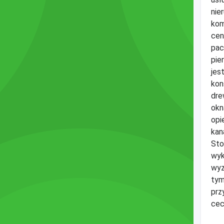
nie
kom
cen
pac
pie
jes
kon
dre
okn
opi
kan
Sto
wyk
wyz
tym
prz
cec