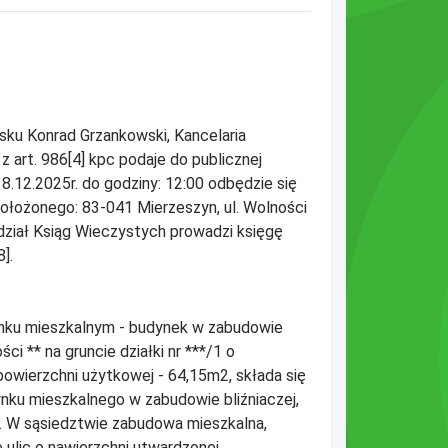
ku Konrad Grzankowski, Kancelaria
 art. 986[4] kpc podaje do publicznej
8.12.2025r. do godziny: 12:00 odbędzie się
położonego: 83-041 Mierzeszyn, ul. Wolności
dział Ksiąg Wieczystych prowadzi księgę
].
nku mieszkalnym - budynek w zabudowie
ci ** na gruncie działki nr ***/1 o
powierzchni użytkowej - 64,15m2, składa się
ynku mieszkalnego w zabudowie bliźniaczej,
. W sąsiedztwie zabudowa mieszkalna,
 ulic o nawierzchni utwardzonej,