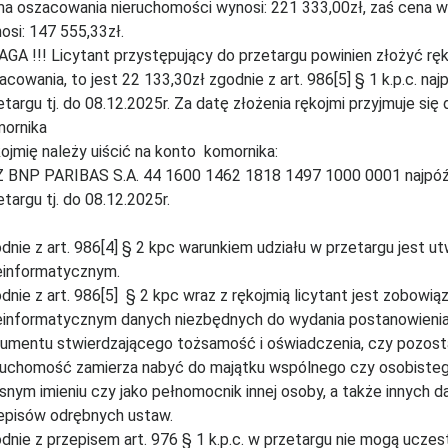
a oszacowania nieruchomości wynosi: 221 333,00zł, zaś cena w
osi: 147 555,33zł.
GA !!! Licytant przystępujący do przetargu powinien złożyć ręk
acowania, to jest 22 133,30zł zgodnie z art. 986[5] § 1 k.p.c. n
etargu tj. do 08.12.2025r. Za datę złożenia rękojmi przyjmuje si
ornika
ojmię należy uiścić na konto komornika:
 BNP PARIBAS S.A. 44 1600 1462 1818 1497 1000 0001 najpóźn
etargu tj. do 08.12.2025r.
dnie z art. 986[4] § 2 kpc warunkiem udziału w przetargu jest 
einformatycznym.
dnie z art. 986[5] § 2 kpc wraz z rękojmią licytant jest zobowi
einformatycznym danych niezbędnych do wydania postanowienia
umentu stwierdzającego tożsamość i oświadczenia, czy pozostaj
ruchomość zamierza nabyć do majątku wspólnego czy osobistego,
snym imieniu czy jako pełnomocnik innej osoby, a także innych da
episów odrębnych ustaw.
dnie z przepisem art. 976 § 1 k.p.c. w przetargu nie mogą uczest