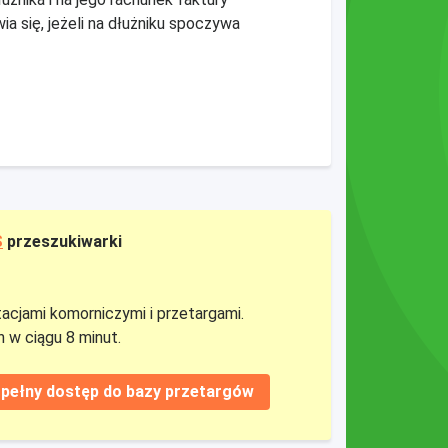
 się, jeżeli na dłużniku spoczywa
S
przeszukiwarki
tacjami komorniczymi i przetargami.
 w ciągu 8 minut.
pełny dostęp do bazy przetargów