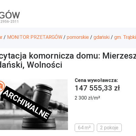
RGÓW
 2956-2511
ar
/
MONITOR PRZETARGÓW
/
pomorskie
/
gdański
/
gm. Trąbki
icytacja komornicza domu: Mierzeszy
dański, Wolności
Cena wywoławcza:
147 555,33 zł
ARCHIWALNE
2 300 zł/m²
64 m²
2 pokoje