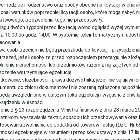
eci, rodzice i rodzeństwo oraz osoby obecne na licytacji w chara
onał warunków poprzedniej licytacji, osoby, które mogą nabyć 
stwowego, a zezwolenia tego nie przedstawiły.
iągu dwóch tygodni przed licytacją wolno oglądać wyżej wymie
z. 10:00 do godz. 14:00. W systemie teleinformatycznym udostęp
acowania
wa osób trzecich nie będą przeszkodą do licytacji i przysądzen
trzeżeń, jeżeli osoby te przed rozpoczęciem przetargu nie zło
lnienie nieruchomości lub przedmiotów razem z nią zajętych od 
eczenie wstrzymujące egzekucję.
tkowanie, służebności i prawa dożywotnika, jeżeli nie są ujawnio
umentu do zbioru dokumentów i nie zostaną zgłoszone najpóźniej 
 będą uwzględnione w dalszym toku egzekucji i wygasną z chwil
ysądzeniu własności.
dnie z § 23 rozporządzenia Ministra finansów z dnia 28 marca 2
atnikom, wystawiania faktur, sposobu ich przechowywania oraz li
tosowania zwolnienia od podatku od towarów i usług (Dz.U. Nr 
nności egzekucyjne w rozumieniu przepisów ustawy z dnia 17 li
ilnego, w przypadku sprzedaży towarów, wystawiają w imieniu dłu