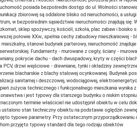
ruchomość posiada bezpośredni dostęp do ul. Wolności stanowią
unikacji zbiorowej są oddalone blisko od nieruchomości, a usłu
trum, w bezpośrednim sąsiedztwie nieruchomości znajdują się: Wi
zkomat, sklep spożywczy, kościół, szkoła, plac zabaw i boisko 
rwszej połowie XXw., spełnia cechy zabudowy mieszkaniowej - b
t mieszkalny, stanowi budynek parterowy, nieruchomość znajduje 
serwatorskiej. Fundamenty - murowane z cegły, ściany - murowan
wniany, pokrycie dachu - dach dwuspadowy, kryty w części blac
a PCV, drzwi wejściowe - drewniane, tynki i okładziny zewnętrzne 
erzenie blacharskie z blachy stalowej ocynkowanej. Budynek po
alizacji sanitarnej i deszczowej, wodociągowej, elektroenergetyc
pień zużycia technicznego i funkcjonalnego mieszkania wynika z
onawstwa i jest typowy dla starszego budynku o niskim stopni
naczonym terminie właściciel nie udostępnił obiektu w celu dok
 ustalono stan techniczny obiektu na podstawie oględzin zewn
yjęto typowe parametry. Przy ostatecznym przyporządkowaniu 
hom przyjęto typowy standard dla tego rodzaju obiektów.