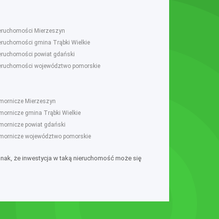
ieruchomości Mierzeszyn
ieruchomości gmina Trąbki Wielkie
ieruchomości powiat gdański
ieruchomości województwo pomorskie
omornicze Mierzeszyn
omornicze gmina Trąbki Wielkie
omornicze powiat gdański
omornicze województwo pomorskie
dnak, że inwestycja w taką nieruchomość może się