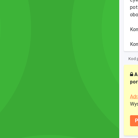
pot
obo
Kom
Kon
Kod p
A
por
Adr
Wys
P