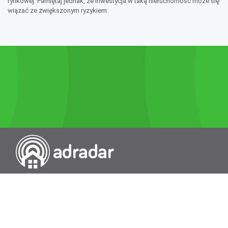
rynkowej. Pamiętaj jednak, że inwestycja w taką nieruchomość może się
wiązać ze zwiększonym ryzykiem.
Przeszukiwarka portali nieruchomości
Wykazy
Rokowania
Baza wiedzy
O nas
Kontakt
Wydawcą Dziennika Monitor Przetargów, wpisanego do Rejestru