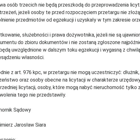
wa osób trzecich nie będą przeszkodą do przeprowadzenia licyta
trzeżeń, jeżeli osoby te przed rozpoczęciem przetargu nie zło
lnienie przedmiotów od egzekucji i uzyskały w tym zakresie or
tkowanie, służebności i prawa dożywotnika, jeżeli nie są ujawnio
umentu do zbioru dokumentów i nie zostaną zgłoszone najpóźniej 
 będą uwzględnione w dalszym toku egzekucji i wygasną z chwil
ysądzeniu własności.
dnie z art. 976 kpc, w przetargu nie mogą uczestniczyć: dłużnik, 
zeństwo oraz osoby obecne na licytacji w charakterze urzędowy
rzedniej licytacji, osoby, które mogą nabyć nieruchomość tylk
wolenia tego nie przedstawiły.
ornik Sądowy
imierz Jarosław Siara
czenie: