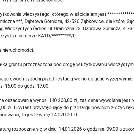
żytkowania wieczystego, którego właścicielem jest *************
miczna ***, Dąbrowa Górnicza, 42-520 Ząbkowice, dla której Są
ąg Wieczystych (adres: ul. Graniczna 23, Dąbrowa Górnicza, 41-
czystą o numerze KA1D/*********/0.
s nieruchomości:
ałka gruntu przeznaczona pod drogę w użytkowaniu wieczystym d
iągu dwóch tygodni przed licytacją wolno oglądać wyżej wymie
z. 16:00 do godz. 17:00.
a oszacowania wynosi 140 200,00 zł, zaś cena wywołania jest 
,00 zł. Licytant przystępujący do przetargu powinien złożyć ręk
acowania, to jest kwotę 14 020,00 zł.
etarg rozpocznie się w dniu: 14.01.2026 o godzinie: 09.00 a zako