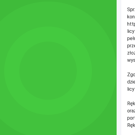
Spr
kon
htt
lic
peł
prz
zło
wys
Zgo
dzi
licy
Ręk
ora
por
Ręk