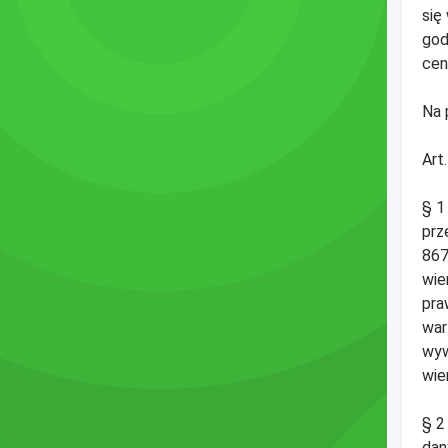
się
god
cen
Na 
Art
§ 1
prz
867
wie
pra
war
wyw
wie
§ 2
dan