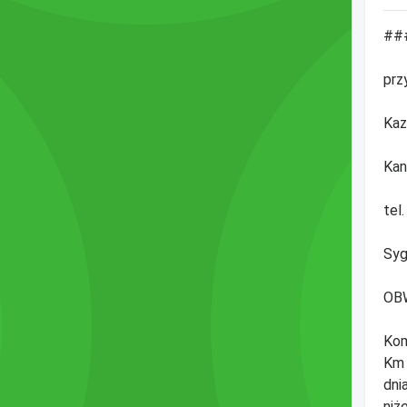
###
prz
Kaz
Kan
tel
Syg
OB
Kom
Km 
dni
niż