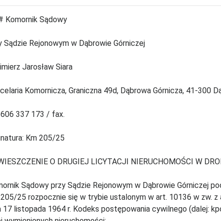
 Komornik Sądowy
y Sądzie Rejonowym w Dąbrowie Górniczej
imierz Jarosław Siara
celaria Komornicza, Graniczna 49d, Dąbrowa Górnicza, 41-300 D
. 606 337 173 / fax.
natura: Km 205/25
WIESZCZENIE O DRUGIEJ LICYTACJI NIERUCHOMOŚCI W DRO
ornik Sądowy przy Sądzie Rejonowym w Dąbrowie Górniczej poda
205/25 rozpocznie się w trybie ustalonym w art. 10136 w zw. z ar
a 17 listopada 1964 r. Kodeks postępowania cywilnego (dalej: kpc
ej wymienionych nieruchomości: