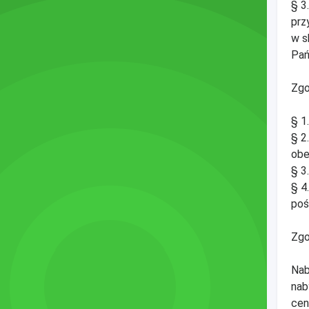
§ 3
prz
w s
Pań
Zgo
§ 1
§ 2
obe
§ 3
§ 4
poś
Zgo
Nab
nab
cen