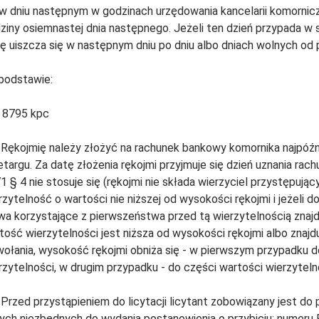
 w dniu następnym w godzinach urzędowania kancelarii komornic
ziny osiemnastej dnia następnego. Jeżeli ten dzień przypada w
ę uiszcza się w następnym dniu po dniu albo dniach wolnych od 
podstawie:
. 8795 kpc
 Rękojmię należy złożyć na rachunek bankowy komornika najpóźn
etargu. Za datę złożenia rękojmi przyjmuje się dzień uznania ra
1 § 4 nie stosuje się (rękojmi nie składa wierzyciel przystępują
rzytelność o wartości nie niższej od wysokości rękojmi i jeżeli 
wa korzystające z pierwszeństwa przed tą wierzytelnością znajd
tość wierzytelności jest niższa od wysokości rękojmi albo znajd
ołania, wysokość rękojmi obniża się - w pierwszym przypadku do
rzytelności, w drugim przypadku - do części wartości wierzyteln
 Przed przystąpieniem do licytacji licytant zobowiązany jest d
ych niezbędnych do wydania postanowienia o przybiciu: numer