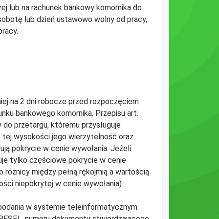
zej lub na rachunek bankowy komornika do
 sobotę lub dzień ustawowo wolny od pracy,
pracy.
iej na 2 dni robocze przed rozpoczęciem
chunku bankowego komornika. Przepisu art.
cy do przetargu, któremu przysługuje
do tej wysokości jego wierzytelność oraz
ują pokrycie w cenie wywołania. Jeżeli
uje tylko częściowe pokrycie w cenie
 różnicy między pełną rękojmią a wartością
ości niepokrytej w cenie wywołania).
o podania w systemie teleinformatycznym
u PESEL, numeru dokumentu stwierdzającego