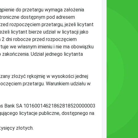
tąpienie do przetargu wymaga założenia
ktroniczne dostępnym pod adresem
rzed rozpoczęciem przetargu, jeżeli licytant
eli licytant bierze udział w licytacji jako
na 2 dni robocze przed rozpoczęciem
icytuje we własnym imieniu i nie ma obowiązku
 zakończenia. Udział jednego licytanta
ązany złożyć rękojmię w wysokości jednej
zpoczęciem przetargu. Warunkiem udziału w
ribas Bank SA 10160014621862818520000003
ującego licytacje publiczne, dostępnego na
tysięcy złotych.