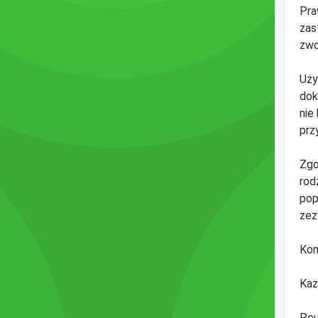
Pra
zas
zwo
Uży
dok
nie
prz
Zgo
rod
pop
zez
Kom
Kaz
Pou