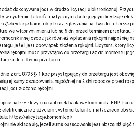
zedaż dokonywana jest w drodze licytacji elektronicznej. Przys
ta w systemie teleinformatycznym obsługującym licytacje ele
ps://elicytacje.komornik.pl oraz zgłoszenia na dwa dni robocze p
ytuje we własnym imieniu lub na 5 dni przed terminem przetargu, jeż
nomocnik innej osoby, jak również wpłacenia rękojmi najpóźniej 
etargu, jeżeli jest obowiązek złożenia rękojmi. Licytant, który l
żenia rękojmi, może przystąpić do przetargu aż do momentu jego
tarcza do odbycia przetargu.
dnie z art. 8795 § 1 kpc przystępujący do przetargu jest obowi
esiątej sumy oszacowania, najpóźniej na 2 dni robocze przed ro
tacji jest złożenie rękojmi.
ojmię należy złożyć na rachunek bankowy komornika BNP Pa
z elektronicznie z użyciem systemu teleinformatycznego obsług
talu: https://elicytacje.komornik.pl/
ojmi nie składa się, jeżeli suma oszacowania jest niższa niż pięć 