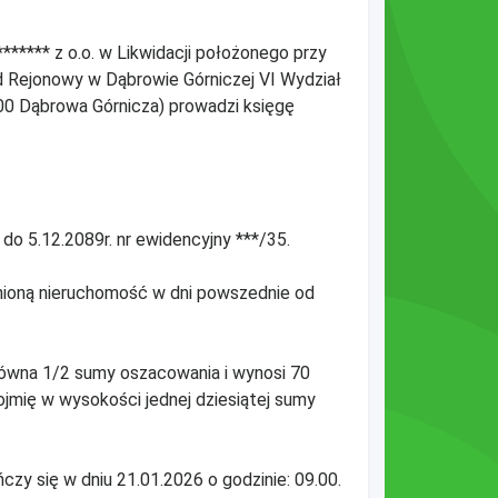
****** z o.o. w Likwidacji położonego przy
d Rejonowy w Dąbrowie Górniczej VI Wydział
300 Dąbrowa Górnicza) prowadzi księgę
o 5.12.2089r. nr ewidencyjny ***/35.
nioną nieruchomość w dni powszednie od
równa 1/2 sumy oszacowania i wynosi 70
ojmię w wysokości jednej dziesiątej sumy
ńczy się w dniu 21.01.2026 o godzinie: 09.00.