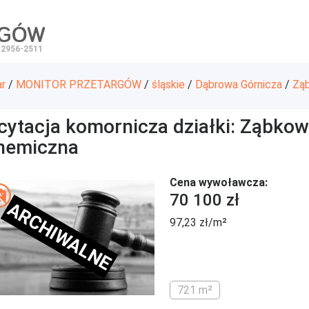
RGÓW
 2956-2511
ar
/
MONITOR PRZETARGÓW
/
śląskie
/
Dąbrowa Górnicza
/
Zą
icytacja komornicza działki: Ząbko
hemiczna
Cena wywoławcza:
70 100 zł
ARCHIWALNE
97,23 zł/m²
721 m²