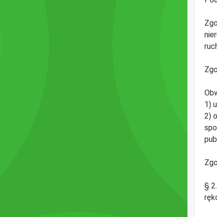
Zgo
nie
ruc
Zgo
Obw
1) 
2) 
spo
pub
Zgo
§ 2
ręk