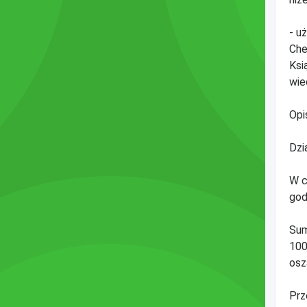
- u
Che
Ksi
wie
Opi
Dzi
W c
god
Sum
100
osz
Prz