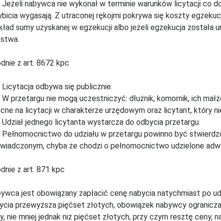
. Jeżeli nabywca nie wykonał w terminie warunków licytacji co do 
ybicia wygasają. Z utraconej rękojmi pokrywa się koszty egzekuc
kład sumy uzyskanej w egzekucji albo jeżeli egzekucja została
stwa.
dnie z art. 8672 kpc
. Licytacja odbywa się publicznie.
. W przetargu nie mogą uczestniczyć: dłużnik, komornik, ich małż
cne na licytacji w charakterze urzędowym oraz licytant, który ni
. Udział jednego licytanta wystarcza do odbycia przetargu.
. Pełnomocnictwo do udziału w przetargu powinno być stwier
wiadczonym, chyba że chodzi o pełnomocnictwo udzielone adw
dnie z art. 871 kpc
ywca jest obowiązany zapłacić cenę nabycia natychmiast po udz
ycia przewyższa pięćset złotych, obowiązek nabywcy ogranicza s
y, nie mniej jednak niż pięćset złotych, przy czym resztę ceny, na