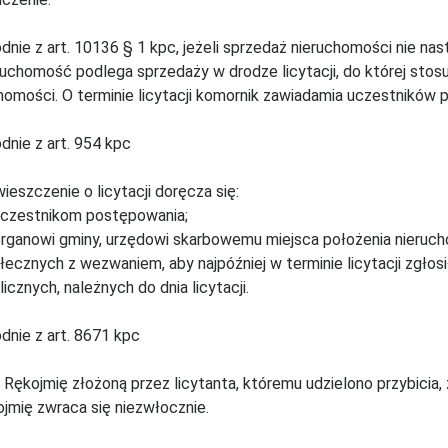
dnie z art. 10136 § 1 kpc, jeżeli sprzedaż nieruchomości nie nast
ruchomość podlega sprzedaży w drodze licytacji, do której stosuje
homości. O terminie licytacji komornik zawiadamia uczestników 
dnie z art. 954 kpc
ieszczenie o licytacji doręcza się:
uczestnikom postępowania;
organowi gminy, urzędowi skarbowemu miejsca położenia nieruc
łecznych z wezwaniem, aby najpóźniej w terminie licytacji zgłos
licznych, należnych do dnia licytacji.
dnie z art. 8671 kpc
. Rękojmię złożoną przez licytanta, któremu udzielono przybicia
ojmię zwraca się niezwłocznie.