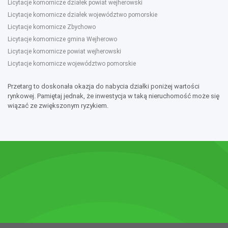
Licytacje komornicze działek powiat wejherowski
Licytacje komornicze działek województwo pomorskie
Licytacje komornicze Zbychowo
Licytacje komornicze gmina Wejherowo
Licytacje komornicze powiat wejherowski
Licytacje komornicze województwo pomorskie
Przetarg to doskonała okazja do nabycia działki poniżej wartości
rynkowej. Pamiętaj jednak, że inwestycja w taką nieruchomość może się
wiązać ze zwiększonym ryzykiem.