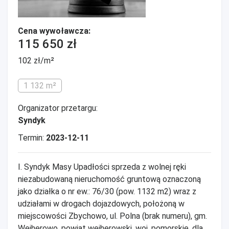
Cena wywoławcza:
115 650 zł
102 zł/m²
1 132 m²
Organizator przetargu:
Syndyk
Termin:
2023-12-11
I. Syndyk Masy Upadłości sprzeda z wolnej ręki
niezabudowaną nieruchomość gruntową oznaczoną
jako działka o nr ew.: 76/30 (pow. 1132 m2) wraz z
udziałami w drogach dojazdowych, położoną w
miejscowości Zbychowo, ul. Polna (brak numeru), gm.
Wejherowo, powiat wejherowski, woj. pomorskie, dla