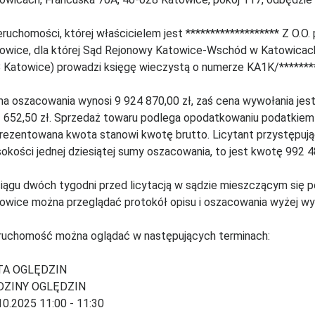
ieruchomości, której właścicielem jest ******************* Z O.O
owice, dla której Sąd Rejonowy Katowice-Wschód w Katowicach (
 Katowice) prowadzi księgę wieczystą o numerze KA1K/*******
a oszacowania wynosi 9 924 870,00 zł, zaś cena wywołania jes
 652,50 zł. Sprzedaż towaru podlega opodatkowaniu podatkie
rezentowana kwota stanowi kwotę brutto. Licytant przystępują
okości jednej dziesiątej sumy oszacowania, to jest kwotę 992 48
iągu dwóch tygodni przed licytacją w sądzie mieszczącym się p
owice można przeglądać protokół opisu i oszacowania wyżej wy
ruchomość można oglądać w następujących terminach:
TA OGLĘDZIN
DZINY OGLĘDZIN
10.2025 11:00 - 11:30