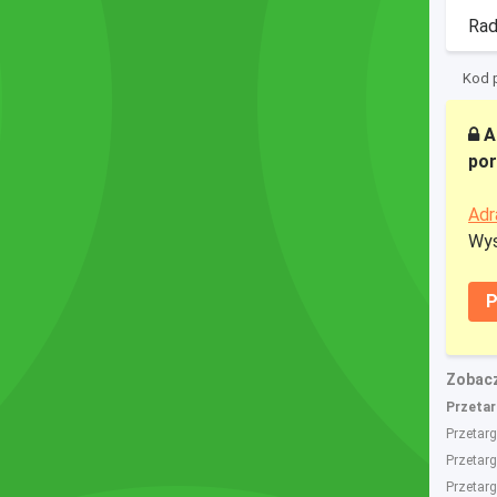
Rad
Kod p
A
por
Adr
Wys
P
Zobacz
Przetarg
Przetarg
Przetarg
Przetarg