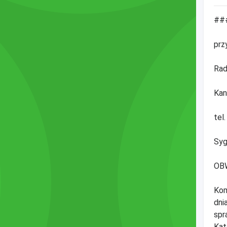
###
prz
Rad
Kan
tel
Syg
OB
Kom
dni
spr
Kat