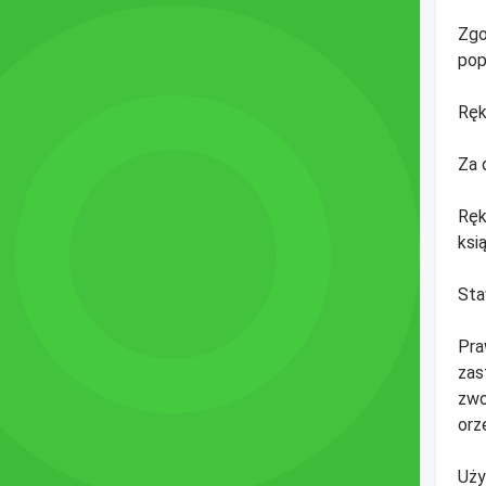
Zgo
pop
Ręk
Za 
Ręk
ksi
Sta
Pra
zas
zwo
orz
Uży