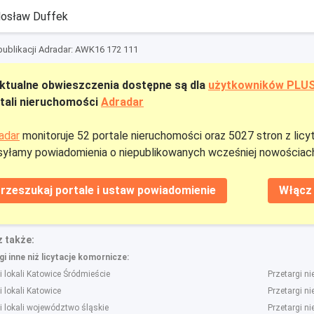
osław Duffek
ublikacji Adradar: AWK16 172 111
ktualne obwieszczenia dostępne są dla
użytkowników PLU
tali nieruchomości
Adradar
adar
monitoruje 52 portale nieruchomości oraz 5027 stron z licy
yłamy powiadomienia o niepublikowanych wcześniej nowościach
rzeszukaj portale i ustaw powiadomienie
Włącz 
 także:
i inne niż licytacje komornicze:
i lokali Katowice Śródmieście
Przetargi n
i lokali Katowice
Przetargi n
i lokali województwo śląskie
Przetargi n