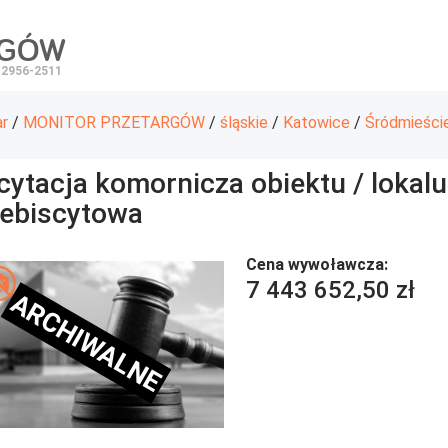
RGÓW
 2956-2511
ar
/
MONITOR PRZETARGÓW
/
śląskie
/
Katowice
/
Śródmieści
cytacja komornicza obiektu / lokal
lebiscytowa
Cena wywoławcza:
7 443 652,50 zł
ARCHIWALNE