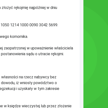
 złożyć rękojmię najpóźniej w dniu
86 1050 1214 1000 0090 3042 5699.
kowego komornika.
j zaopatrzonej w upoważnienie właściciela
ostanowienia sądu o utracie rękojmi.
ia własności na rzecz nabywcy bez
żą dowodu, iż wniosły powództwo o
egzekucji i uzyskały w tym zakresie
ne w księdze wieczystej lub przez złożenie