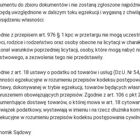
umentu do zbioru dokumentów i nie zostaną zgłoszone najpóźniej 
 będą uwzględnione w dalszym toku egzekucji i wygasną z chwil
ysądzeniu własności.
dnie z przepisem art. 976 § 1 kpc w przetargu nie mogą uczestni
eci, rodzice i rodzeństwo oraz osoby obecne na licytacji w chara
onał warunków poprzedniej licytacji, osoby, które mogą nabyć 
stwowego, a zezwolenia tego nie przedstawiły.
dnie z art. 18 ustawy o podatku od towarów i usług (Dz.U. Nr 5
nności egzekucyjne w rozumieniu przepisów kodeksu postępowa
tawy, dokonywanej w trybie egzekucji, towarów będących własno
aruszeniem obowiązujących przepisów. Zgodnie z art. 106 c pkt 
umentujące dostawę towarów, o której mowa w art. 18 cytowanej 
wiązek podatkowy, wystawiają w imieniu i na rzecz dłużnika ko
ekucyjne w rozumieniu przepisów kodeksu postępowania cywiln
ornik Sądowy