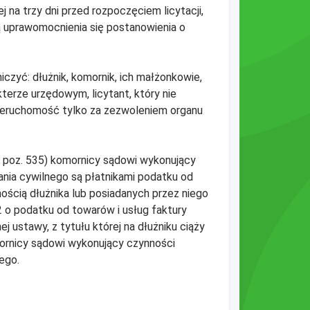
na trzy dni przed rozpoczęciem licytacji,
ą uprawomocnienia się postanowienia o
czyć: dłużnik, komornik, ich małżonkowie,
kterze urzędowym, licytant, który nie
nieruchomość tylko za zezwoleniem organu
4, poz. 535) komornicy sądowi wykonujący
nia cywilnego są płatnikami podatku od
ścią dłużnika lub posiadanych przez niego
2 o podatku od towarów i usług faktury
ustawy, z tytułu której na dłużniku ciąży
mornicy sądowi wykonujący czynności
ego.