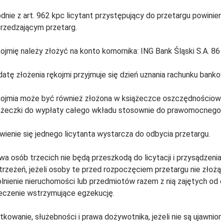
dnie z art. 962 kpc licytant przystępujący do przetargu powinien
rzedzającym przetarg.
ojmię należy złożyć na konto komornika: ING Bank Śląski S.A. 
datę złożenia rękojmi przyjmuje się dzień uznania rachunku ban
ojmia może być również złożona w książeczce oszczędnościowe
ążeczki do wypłaty całego wkładu stosownie do prawomocnego p
wienie się jednego licytanta wystarcza do odbycia przetargu.
wa osób trzecich nie będą przeszkodą do licytacji i przysądzen
trzeżeń, jeżeli osoby te przed rozpoczęciem przetargu nie zło
lnienie nieruchomości lub przedmiotów razem z nią zajętych od 
eczenie wstrzymujące egzekucję.
tkowanie, służebności i prawa dożywotnika, jeżeli nie są ujawnio