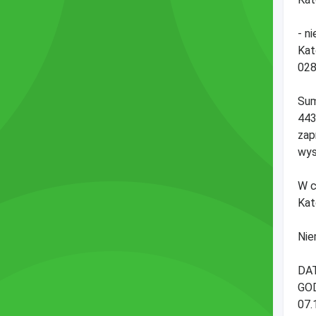
- n
Kat
028
Sum
443
zap
wys
W c
Kat
Nie
DA
GO
07.