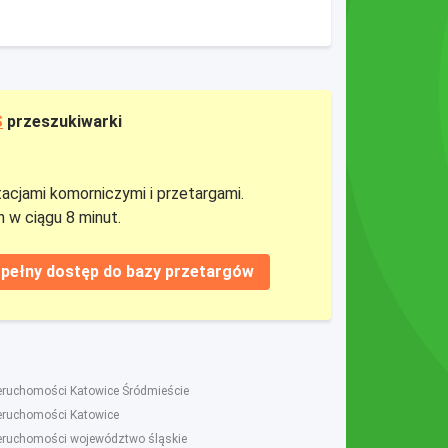
S
przeszukiwarki
tacjami komorniczymi i przetargami.
 w ciągu 8 minut.
pełny dostęp do bazy przetargów
ieruchomości Katowice Śródmieście
ieruchomości Katowice
ieruchomości województwo śląskie