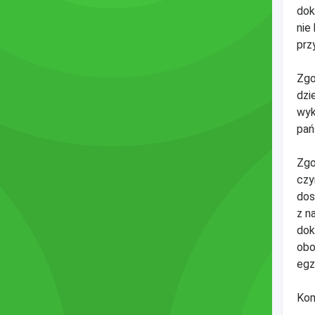
dok
nie
prz
Zgo
dzi
wyk
pań
Zgo
czy
dos
z n
dok
obo
egz
Kom