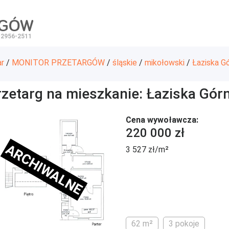
RGÓW
 2956-2511
ar
/
MONITOR PRZETARGÓW
/
śląskie
/
mikołowski
/
Łaziska G
rzetarg na mieszkanie: Łaziska Gór
Cena wywoławcza:
220 000 zł
ARCHIWALNE
3 527 zł/m²
62 m²
3 pokoje