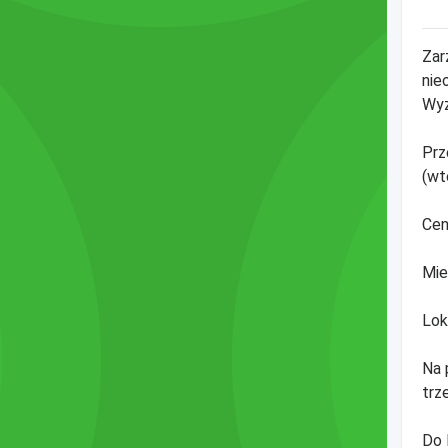
Zar
nie
Wyz
Prz
(wt
Cen
Mie
Lok
Na 
trz
Do 