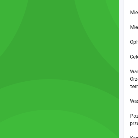
Mie
Mie
Opł
Cel
War
Orz
ter
Wad
Poz
prz