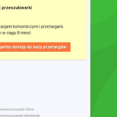
S
przeszukiwarki
tacjami komorniczymi i przetargami.
 w ciągu 8 minut.
pełny dostęp do bazy przetargów
omornicze Łaziska Górne
omornicze powiat mikołowski