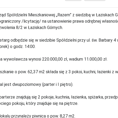
ząd Spółdzielni Mieszkaniowej „Razem” z siedzibą w Łaziskach 
ograniczony /licytację/ na ustanowienie prawa odrębnej własnoś
wolenia 8/2 w Łaziskach Górnych.
etarg odbędzie się w siedzibie Spółdzielni przy ul. św. Barbary 
orek) o godz. 14:00.
a wywoławcza wynosi 220.000,00 zł, wadium 11.000,00 zł.
szkanie o pow. 62,37 m2 składa się z 3 pokoi, kuchni, łazienki z w
al jest dwupoziomowy (parter i I piętro).
parterze znajdują się 2 pokoje, kuchnia, łazienka, spiżarka, prz
eciego pokoju, który znajduje się na piętrze.
lokalu przynależy piwnica o pow. 8,27 m2.