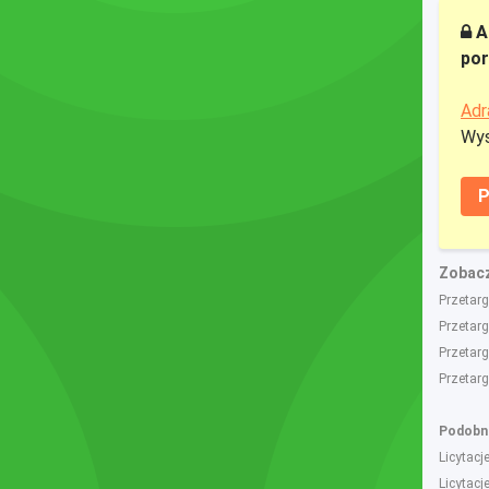
A
por
Adr
Wys
P
Zobacz
Przetarg
Przetarg
Przetarg
Przetar
Podobne
Licytac
Licytac