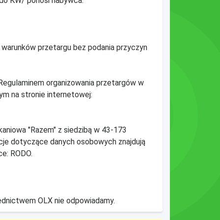
 do KW/ ponosi nabywca.
 warunków przetargu bez podania przyczyn
 „Regulaminem organizowania przetargów w
m na stronie internetowej:
kaniowa "Razem" z siedzibą w 43-173
acje dotyczące danych osobowych znajdują
dce: RODO.
średnictwem OLX nie odpowiadamy.