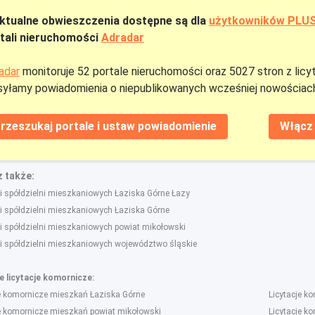
ktualne obwieszczenia dostępne są dla
użytkowników PLU
tali nieruchomości
Adradar
adar
monitoruje 52 portale nieruchomości oraz 5027 stron z licy
yłamy powiadomienia o niepublikowanych wcześniej nowościach
rzeszukaj portale i ustaw powiadomienie
Włącz 
 także:
i spółdzielni mieszkaniowych Łaziska Górne Łazy
i spółdzielni mieszkaniowych Łaziska Górne
i spółdzielni mieszkaniowych powiat mikołowski
gi spółdzielni mieszkaniowych województwo śląskie
 licytacje komornicze:
je komornicze mieszkań Łaziska Górne
Licytacje k
je komornicze mieszkań powiat mikołowski
Licytacje k