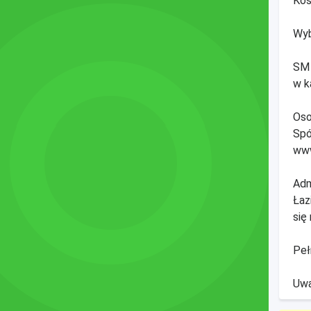
Kos
Wyb
SM 
w k
Oso
Spó
www
Adm
Łaz
się
Peł
Uwa