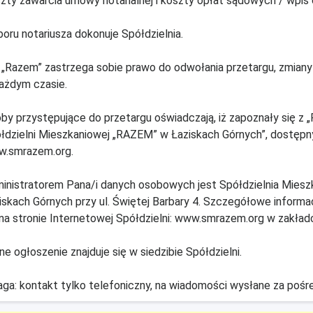
zty zawarcia umowy notarialnej i koszty opłat sądowych / wpis
oru notariusza dokonuje Spółdzielnia.
„Razem” zastrzega sobie prawo do odwołania przetargu, zmiany
ażdym czasie.
by przystępujące do przetargu oświadczają, iż zapoznały się z
łdzielni Mieszkaniowej „RAZEM” w Łaziskach Górnych”, dostępny
.smrazem.org.
inistratorem Pana/i danych osobowych jest Spółdzielnia Miesz
iskach Górnych przy ul. Świętej Barbary 4. Szczegółowe inform
 na stronie Internetowej Spółdzielni: www.smrazem.org w zakła
ne ogłoszenie znajduje się w siedzibie Spółdzielni.
ga: kontakt tylko telefoniczny, na wiadomości wysłane za po