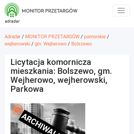
MONITOR PRZETARGÓW
adradar
Adradar
/
MONITOR PRZETARGÓW
/
pomorskie
/
wejherowski
/
gm. Wejherowo
/
Bolszewo
Licytacja komornicza
mieszkania: Bolszewo, gm.
Wejherowo, wejherowski,
Parkowa
ARCHIWALNE