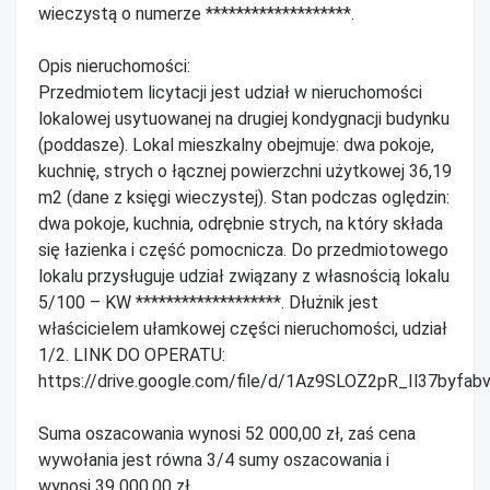
wieczystą o numerze *******************.
Opis nieruchomości:
Przedmiotem licytacji jest udział w nieruchomości
lokalowej usytuowanej na drugiej kondygnacji budynku
(poddasze). Lokal mieszkalny obejmuje: dwa pokoje,
kuchnię, strych o łącznej powierzchni użytkowej 36,19
m2 (dane z księgi wieczystej). Stan podczas oględzin:
dwa pokoje, kuchnia, odrębnie strych, na który składa
się łazienka i część pomocnicza. Do przedmiotowego
lokalu przysługuje udział związany z własnością lokalu
5/100 – KW *******************. Dłużnik jest
właścicielem ułamkowej części nieruchomości, udział
1/2. LINK DO OPERATU:
https://drive.google.com/file/d/1Az9SLOZ2pR_Il37byfa
Suma oszacowania wynosi 52 000,00 zł, zaś cena
wywołania jest równa 3/4 sumy oszacowania i
wynosi 39 000,00 zł.