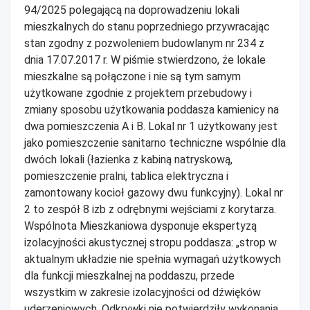
94/2025 polegającą na doprowadzeniu lokali
mieszkalnych do stanu poprzedniego przywracając
stan zgodny z pozwoleniem budowlanym nr 234 z
dnia 17.07.2017 r. W piśmie stwierdzono, że lokale
mieszkalne są połączone i nie są tym samym
użytkowane zgodnie z projektem przebudowy i
zmiany sposobu użytkowania poddasza kamienicy na
dwa pomieszczenia A i B. Lokal nr 1 użytkowany jest
jako pomieszczenie sanitarno techniczne wspólnie dla
dwóch lokali (łazienka z kabiną natryskową,
pomieszczenie pralni, tablica elektryczna i
zamontowany kocioł gazowy dwu funkcyjny). Lokal nr
2 to zespół 8 izb z odrębnymi wejściami z korytarza.
Wspólnota Mieszkaniowa dysponuje ekspertyzą
izolacyjności akustycznej stropu poddasza: „strop w
aktualnym układzie nie spełnia wymagań użytkowych
dla funkcji mieszkalnej na poddaszu, przede
wszystkim w zakresie izolacyjności od dźwięków
uderzeniowych. Odkrywki nie potwierdziły wykonania