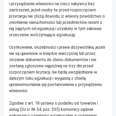
i przysądzenia własności na rzecz nabywcy bez
zastrzeżeń, jeżeli osoby te przed rozpoczęciem
przetargu nie złożą dowodu, iż wniosły powództwo o
zwolnienie nieruchomości lub przedmiotów razem z
nią zajętych od egzekucji i uzyskały w tym zakresie
orzeczenie wstrzymujące egzekucję.
Użytkowanie, służebności i prawa dożywotnika, jeżeli
nie są ujawnione w księdze wieczystej lub przez
złożenie dokumentu do zbioru dokumentów i nie
zostaną zgłoszone najpóźniej na trzy dni przed
rozpoczęciem licytacji, nie będą uwzględnione w
dalszym toku egzekucji i wygasną z chwilą
uprawomocnienia się postanowienia o przysądzeniu
własności.
Zgodnie z art. 18 ustawy o podatku od towarów i
usług (Dz.U. Nr 54, poz. 535) komornicy sądowi
wykonujący czynności egzekucyjne w rozumieniu