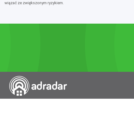
wiązać ze zwiększonym ryzykiem.
Przeszukiwarka portali nieruchomości
Wykazy
Rokowania
Baza wiedzy
O nas
Kontakt
Wydawcą Dziennika Monitor Przetargów, wpisanego do Rejestru