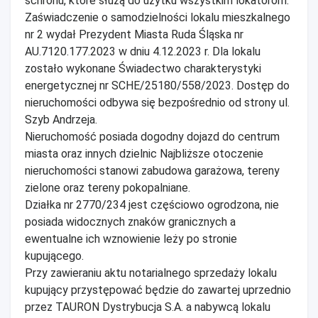
schronu, które służą do użytku wszystkim lokatorom.
Zaświadczenie o samodzielności lokalu mieszkalnego
nr 2 wydał Prezydent Miasta Ruda Śląska nr
AU.7120.177.2023 w dniu 4.12.2023 r. Dla lokalu
zostało wykonane Świadectwo charakterystyki
energetycznej nr SCHE/25180/558/2023. Dostęp do
nieruchomości odbywa się bezpośrednio od strony ul.
Szyb Andrzeja.
Nieruchomość posiada dogodny dojazd do centrum
miasta oraz innych dzielnic Najbliższe otoczenie
nieruchomości stanowi zabudowa garażowa, tereny
zielone oraz tereny pokopalniane.
Działka nr 2770/234 jest częściowo ogrodzona, nie
posiada widocznych znaków granicznych a
ewentualne ich wznowienie leży po stronie
kupującego.
Przy zawieraniu aktu notarialnego sprzedaży lokalu
kupujący przystępować będzie do zawartej uprzednio
przez TAURON Dystrybucja S.A. a nabywcą lokalu