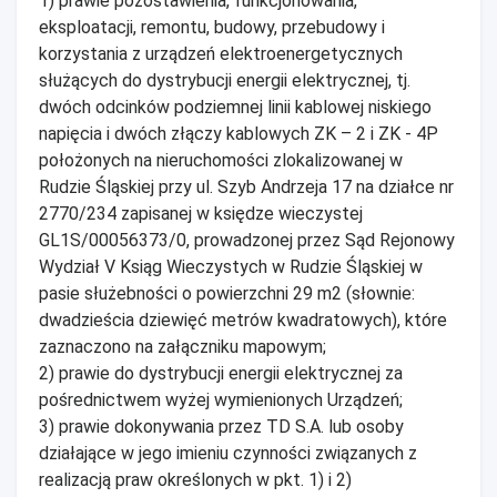
1) prawie pozostawienia, funkcjonowania,
eksploatacji, remontu, budowy, przebudowy i
korzystania z urządzeń elektroenergetycznych
służących do dystrybucji energii elektrycznej, tj.
dwóch odcinków podziemnej linii kablowej niskiego
napięcia i dwóch złączy kablowych ZK – 2 i ZK - 4P
położonych na nieruchomości zlokalizowanej w
Rudzie Śląskiej przy ul. Szyb Andrzeja 17 na działce nr
2770/234 zapisanej w księdze wieczystej
GL1S/00056373/0, prowadzonej przez Sąd Rejonowy
Wydział V Ksiąg Wieczystych w Rudzie Śląskiej w
pasie służebności o powierzchni 29 m2 (słownie:
dwadzieścia dziewięć metrów kwadratowych), które
zaznaczono na załączniku mapowym;
2) prawie do dystrybucji energii elektrycznej za
pośrednictwem wyżej wymienionych Urządzeń;
3) prawie dokonywania przez TD S.A. lub osoby
działające w jego imieniu czynności związanych z
realizacją praw określonych w pkt. 1) i 2)