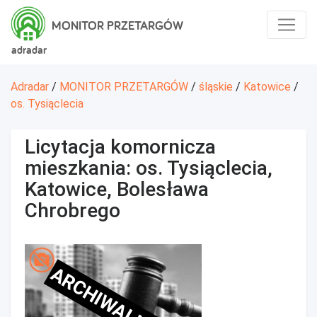
MONITOR PRZETARGÓW
adradar
Adradar
/
MONITOR PRZETARGÓW
/
śląskie
/
Katowice
/
os. Tysiąclecia
Licytacja komornicza
mieszkania: os. Tysiąclecia,
Katowice, Bolesława
Chrobrego
ARCHIWALNE