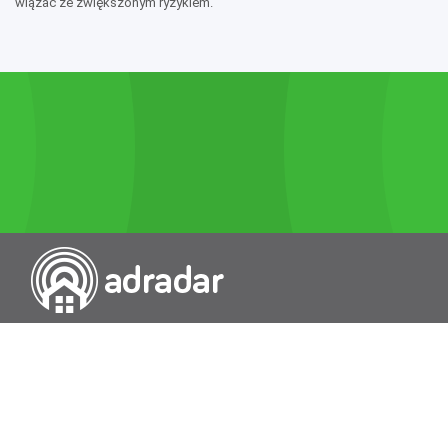
wiązać ze zwiększonym ryzykiem.
Przeszukiwarka portali nieruchomości
Wykazy
Rokowania
Baza wiedzy
O nas
Kontakt
Wydawcą Dziennika Monitor Przetargów, wpisanego do Rejestru
Dzienników i Czasopism pod nr 21274, jest Uniradar sp. z o.o. z