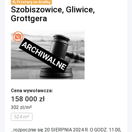
Przetarg na działkę
Szobiszowice, Gliwice,
Grottgera
ARCHIWALNE
Cena wywoławcza:
158 000 zł
302 zł/m²
524 m²
...rozpocznie się 20 SIERPNIA 2024 R. O GODZ. 11.00,