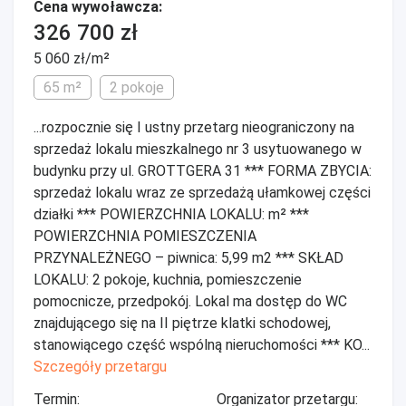
Cena wywoławcza:
326 700 zł
5 060 zł/m²
65 m²
2 pokoje
...rozpocznie się I ustny przetarg nieograniczony na
sprzedaż lokalu mieszkalnego nr 3 usytuowanego w
budynku przy ul. GROTTGERA 31 *** FORMA ZBYCIA:
sprzedaż lokalu wraz ze sprzedażą ułamkowej części
działki *** POWIERZCHNIA LOKALU: m² ***
POWIERZCHNIA POMIESZCZENIA
PRZYNALEŻNEGO – piwnica: 5,99 m2 *** SKŁAD
LOKALU: 2 pokoje, kuchnia, pomieszczenie
pomocnicze, przedpokój. Lokal ma dostęp do WC
znajdującego się na II piętrze klatki schodowej,
stanowiącego część wspólną nieruchomości *** KO...
Szczegóły przetargu
Termin:
Organizator przetargu: