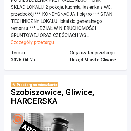
POMIESZCZENIA PRZYNALEŻNEGO – brak ***
SKŁAD LOKALU: 2 pokoje, kuchnia, łazienka z WC,
przedpokój *** KONDYGNACJA: I piętro *** STAN
TECHNICZNY LOKALU: lokal do generalnego
remontu *** UDZIAŁ W NIERUCHOMOŚCI
GRUNTOWEJ ORAZ CZĘŚCIACH WS...
Szczegóły przetargu
Termin:
Organizator przetargu:
2026-04-27
Urząd Miasta Gliwice
Przetarg na mieszkanie
Szobiszowice, Gliwice,
HARCERSKA