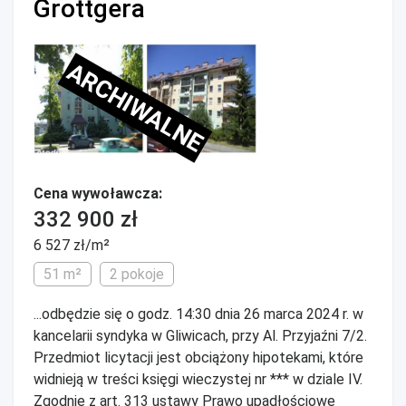
Grottgera
ARCHIWALNE
Cena wywoławcza:
332 900 zł
6 527 zł/m²
51 m²
2 pokoje
...odbędzie się o godz. 14:30 dnia 26 marca 2024 r. w
kancelarii syndyka w Gliwicach, przy Al. Przyjaźni 7/2.
Przedmiot licytacji jest obciążony hipotekami, które
widnieją w treści księgi wieczystej nr *** w dziale IV.
Zgodnie z art. 313 ustawy Prawo upadłościowe