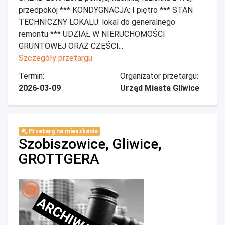
przedpokój *** KONDYGNACJA: I piętro *** STAN
TECHNICZNY LOKALU: lokal do generalnego
remontu *** UDZIAŁ W NIERUCHOMOŚCI
GRUNTOWEJ ORAZ CZĘŚCI...
Szczegóły przetargu
Termin:
Organizator przetargu:
2026-03-09
Urząd Miasta Gliwice
Przetarg na mieszkanie
Szobiszowice, Gliwice,
GROTTGERA
ARCHIWALNE