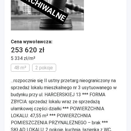
ARCHIWALNE
Cena wywoławcza:
253 620 zł
5 334 zł/m²
48 m²
2 pokoje
...rozpocznie się II ustny przetarg nieograniczony na
sprzedaż lokalu mieszkalnego nr 3 usytuowanego w
budynku przy ul. HARCERSKIEJ 13 *** FORMA
ZBYCIA: sprzedaż lokalu wraz ze sprzedażą
ułamkowej części działki *** POWIERZCHNIA
LOKALU: 47,55 m² *** POWIERZCHNIA
POMIESZCZENIA PRZYNALEŻNEGO – brak ***
SKŁAD LOKALU: 2 pokoje, kuchnia, łazienka z WC,