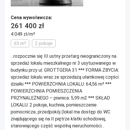
Cena wywoławcza:
261 400 zł
4 049 zł/m²
65 m²
2 pokoje
...rozpocznie się III ustny przetarg nieograniczony na
sprzedaż lokalu mieszkalnego nr 3 usytuowanego w
budynku przy ul. GROTTGERA 31 *** FORMA ZBYCIA:
sprzedaż lokalu wraz ze sprzedażą ułamkowej części
działki *** POWIERZCHNIA LOKALU: 64,56 m² ***
POWIERZCHNIA POMIESZCZENIA
PRZYNALEŻNEGO – piwnica: 5,99 m2 *** SKŁAD
LOKALU: 2 pokoje, kuchnia, pomieszczenie
pomocnicze, przedpokój (lokal ma dostęp do WC
znajdującego się na II piętrze klatki schodowej,
stanowiącego część wspólną nieruchomości...