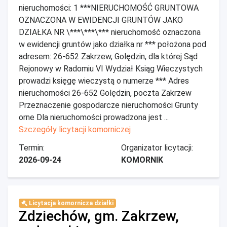
nieruchomości: 1 ***NIERUCHOMOŚĆ GRUNTOWA
OZNACZONA W EWIDENCJI GRUNTÓW JAKO
DZIAŁKA NR \***\***\*** nieruchomość oznaczona
w ewidencji gruntów jako działka nr *** położona pod
adresem: 26-652 Zakrzew, Golędzin, dla której Sąd
Rejonowy w Radomiu VI Wydział Ksiąg Wieczystych
prowadzi księgę wieczystą o numerze *** Adres
nieruchomości 26-652 Golędzin, poczta Zakrzew
Przeznaczenie gospodarcze nieruchomości Grunty
orne Dla nieruchomości prowadzona jest ...
Szczegóły licytacji komorniczej
Termin:
Organizator licytacji:
2026-09-24
KOMORNIK
Licytacja komornicza działki
Zdziechów, gm. Zakrzew,