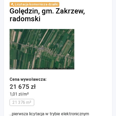
Licytacja komornicza działki
Golędzin, gm. Zakrzew,
radomski
Cena wywoławcza:
21 675 zł
1,01 zł/m²
21 376 m²
...pierwsza licytacja w trybie elektronicznym