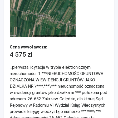
Cena wywoławcza:
4 575 zł
...pierwsza licytacja w trybie elektronicznym
nieruchomości: 1 ***NIERUCHOMOŚĆ GRUNTOWA
OZNACZONA W EWIDENCJI GRUNTÓW JAKO
DZIAŁKA NR \***\***\*** nieruchomość oznaczona
w ewidencji gruntów jako działka nr *** położona pod
adresem: 26-652 Zakrzew, Golędzin, dla której Sąd
Rejonowy w Radomiu VI Wydział Ksiąg Wieczystych
prowadzi księgę wieczystą o numerze ***/***/***
Adres nieruchomości 26-652 Golędzin, poczta