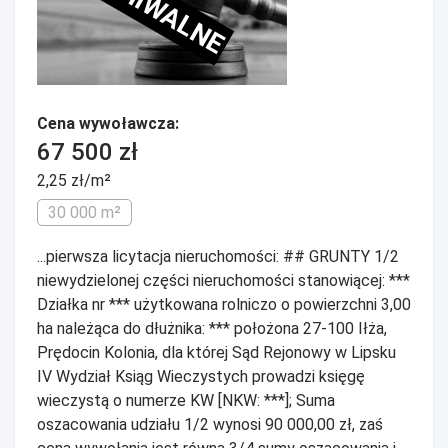
ARCHIWALNE
Cena wywoławcza:
67 500 zł
2,25 zł/m²
30 000 m²
...pierwsza licytacja nieruchomości: ## GRUNTY 1/2
niewydzielonej części nieruchomości stanowiącej: ***
Działka nr *** użytkowana rolniczo o powierzchni 3,00
ha należąca do dłużnika: *** położona 27-100 Iłża,
Prędocin Kolonia, dla której Sąd Rejonowy w Lipsku
IV Wydział Ksiąg Wieczystych prowadzi księgę
wieczystą o numerze KW [NKW: ***]; Suma
oszacowania udziału 1/2 wynosi 90 000,00 zł, zaś