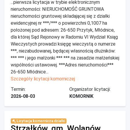
...pierwsza licytacja w trybie elektronicznym
nieruchomości: NIERUCHOMOŚĆ GRUNTOWA
nieruchomości gruntowej składającej się z działki
ewidencyjnej nr ***/*** o powierzchni 0,1007 ha
położonej pod adresem: 26-650 Przytyk, Młódnice,
dla której Sąd Rejonowy w Radomiu VI Wydział Ksiąg
Wieczystych prowadzi księgę wieczystą o numerze
***, niezabudowanej, będącej własnością dłużników:
*** *** i jego małżonki *** *** na zasadzie małżeńskiej
wspólności ustawowej. ***Adres nieruchomości***
26-650 Młódnice...
Szczegóły licytacji komorniczej
Termin:
Organizator licytacji:
2026-08-03
KOMORNIK
Licytacja komornicza działki
Strzałków, gm. Wolanów,