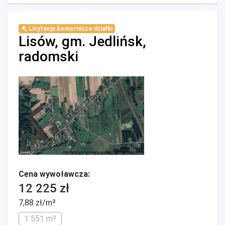
Licytacja komornicza działki
Lisów, gm. Jedlińsk,
radomski
Cena wywoławcza:
12 225 zł
7,88 zł/m²
1 551 m²