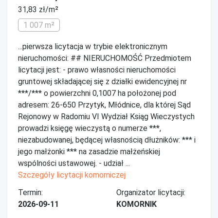
31,83 zł/m²
1 007 m²
...pierwsza licytacja w trybie elektronicznym
nieruchomości: ## NIERUCHOMOŚĆ Przedmiotem
licytacji jest: - prawo własności nieruchomości
gruntowej składającej się z działki ewidencyjnej nr
***/*** o powierzchni 0,1007 ha położonej pod
adresem: 26-650 Przytyk, Młódnice, dla której Sąd
Rejonowy w Radomiu VI Wydział Ksiąg Wieczystych
prowadzi księgę wieczystą o numerze ***,
niezabudowanej, będącej własnością dłużników: *** i
jego małżonki *** na zasadzie małżeńskiej
wspólności ustawowej. - udział ...
Szczegóły licytacji komorniczej
Termin:
Organizator licytacji:
2026-09-11
KOMORNIK