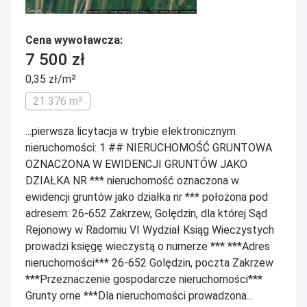
Cena wywoławcza:
7 500 zł
0,35 zł/m²
21 376 m²
...pierwsza licytacja w trybie elektronicznym
nieruchomości: 1 ## NIERUCHOMOŚĆ GRUNTOWA
OZNACZONA W EWIDENCJI GRUNTÓW JAKO
DZIAŁKA NR *** nieruchomość oznaczona w
ewidencji gruntów jako działka nr *** położona pod
adresem: 26-652 Zakrzew, Golędzin, dla której Sąd
Rejonowy w Radomiu VI Wydział Ksiąg Wieczystych
prowadzi księgę wieczystą o numerze *** ***Adres
nieruchomości*** 26-652 Golędzin, poczta Zakrzew
***Przeznaczenie gospodarcze nieruchomości***
Grunty orne ***Dla nieruchomości prowadzona...