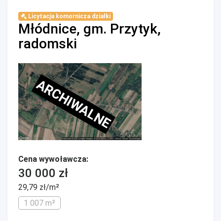
Licytacja komornicza działki
Młódnice, gm. Przytyk,
radomski
ARCHIWALNE
Cena wywoławcza:
30 000 zł
29,79 zł/m²
1 007 m²