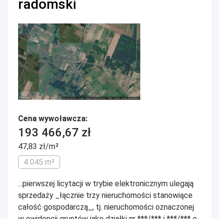
radomski
Cena wywoławcza:
193 466,67 zł
47,83 zł/m²
4 045 m²
...pierwszej licytacji w trybie elektronicznym ulegają
sprzedaży _łącznie trzy nieruchomości stanowiące
całość gospodarczą_, tj. nieruchomości oznaczonej
w ewidencji gruntów jako działki nr ***/*** i ***/*** o