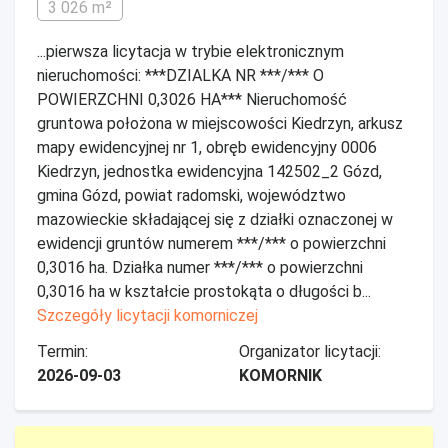
3 026 m²
...pierwsza licytacja w trybie elektronicznym
nieruchomości: ***DZIALKA NR ***/*** O
POWIERZCHNI 0,3026 HA*** Nieruchomość
gruntowa położona w miejscowości Kiedrzyn, arkusz
mapy ewidencyjnej nr 1, obręb ewidencyjny 0006
Kiedrzyn, jednostka ewidencyjna 142502_2 Gózd,
gmina Gózd, powiat radomski, województwo
mazowieckie składającej się z działki oznaczonej w
ewidencji gruntów numerem ***/*** o powierzchni
0,3016 ha. Działka numer ***/*** o powierzchni
0,3016 ha w kształcie prostokąta o długości b...
Szczegóły licytacji komorniczej
Termin:
Organizator licytacji:
2026-09-03
KOMORNIK