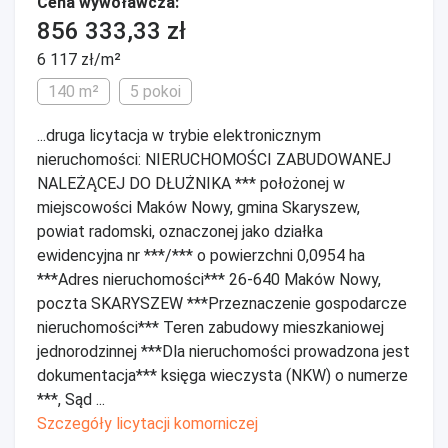
Cena wywoławcza:
856 333,33 zł
6 117 zł/m²
140 m²
5 pokoi
...druga licytacja w trybie elektronicznym
nieruchomości: NIERUCHOMOŚCI ZABUDOWANEJ
NALEŻĄCEJ DO DŁUŻNIKA *** położonej w
miejscowości Maków Nowy, gmina Skaryszew,
powiat radomski, oznaczonej jako działka
ewidencyjna nr ***/*** o powierzchni 0,0954 ha
***Adres nieruchomości*** 26-640 Maków Nowy,
poczta SKARYSZEW ***Przeznaczenie gospodarcze
nieruchomości*** Teren zabudowy mieszkaniowej
jednorodzinnej ***Dla nieruchomości prowadzona jest
dokumentacja*** księga wieczysta (NKW) o numerze
***, Sąd ...
Szczegóły licytacji komorniczej