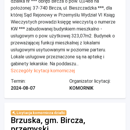
działka nr *** obręb Bircza o pow. 0,0488 ha
położonej: 37-740 Bircza, ul. Bieszczadzka ***, dla
której Sąd Rejonowy w Przemyślu Wydział VI Ksiąg
Wieczystych prowadzi księgę wieczystą o numerze
KW *** zabudowanej budynkiem mieszkalno -
usługowym o pow. użytkowej 323,07m2. Budynek o
przeważającej funkcji mieszkalnej z lokalami
usługowymi usytuowanymi w poziomie parteru.
Lokale usługowe przeznaczone są na aptekę i
gabinety lekarskie. Na poddaszu...
Szczegóły licytacji komorniczej
Termin:
Organizator licytacji:
2024-08-07
KOMORNIK
Licytacja komornicza działki
Brzuska, gm. Bircza,
przemyski