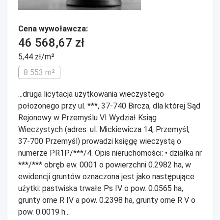
Cena wywoławcza:
46 568,67 zł
5,44 zł/m²
8 553 m²
...druga licytacja użytkowania wieczystego
położonego przy ul. ***, 37-740 Bircza, dla której Sąd
Rejonowy w Przemyślu VI Wydział Ksiąg
Wieczystych (adres: ul. Mickiewicza 14, Przemyśl,
37-700 Przemyśl) prowadzi księgę wieczystą o
numerze PR1P/***/4. Opis nieruchomości: • działka nr
***/*** obręb ew. 0001 o powierzchni 0.2982 ha, w
ewidencji gruntów oznaczona jest jako następujące
użytki: pastwiska trwałe Ps IV o pow. 0.0565 ha,
grunty orne R IV a pow. 0.2398 ha, grunty orne R V o
pow. 0.0019 h...