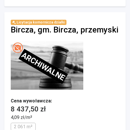
Licytacja komornicza działki
Bircza, gm. Bircza, przemyski
ARCHIWALNE
Cena wywoławcza:
8 437,50 zł
4,09 zł/m²
2 061 m²