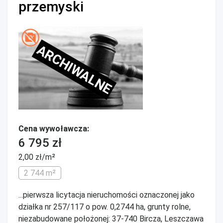
przemyski
ARCHIWALNE
Cena wywoławcza:
6 795 zł
2,00 zł/m²
2 744 m²
...pierwsza licytacja nieruchomości oznaczonej jako
działka nr 257/117 o pow. 0,2744 ha, grunty rolne,
niezabudowane położonej: 37-740 Bircza, Leszczawa