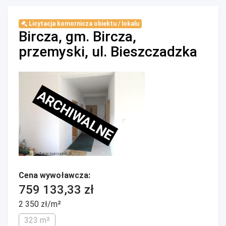
Licytacja komornicza obiektu / lokalu
Bircza, gm. Bircza,
przemyski, ul. Bieszczadzka
ARCHIWALNE
Cena wywoławcza:
759 133,33 zł
2 350 zł/m²
323 m²