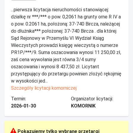
...pierwsza licytacja nieruchomości stanowiącej:
działkę nr ***/*** o pow. 0,2061 ha grunty orne R IV a
o pow. 0.2061 ha, położoną: 37-740 Bircza, należącej
do dłużnika*** położonej: 37-740 Bircza . dla której
Sąd Rejonowy w Przemyślu VI Wydział Ksiąg
Wieczystych prowadzi księgę wieczystą o numerze
PR1P/***/9. Suma oszacowania wynosi 11 250,00 zł,
zaś cena wywołania jest równa 3/4 sumy
oszacowania i wynosi 8 437,50 zł. Licytant
przystępujący do przetargu powinien złożyć rękojmię
w wysokości jed...
Szczegóły licytacji komorniczej
Termin:
Organizator licytacji:
2026-01-30
KOMORNIK
Pokazujemy tylko wybrane przetargi