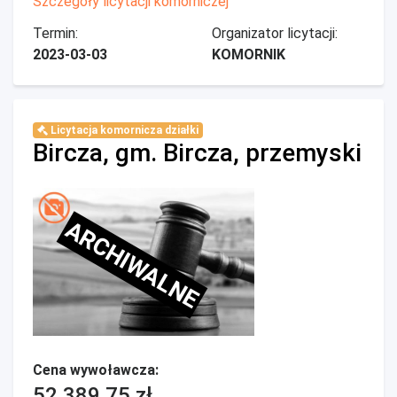
Szczegóły licytacji komorniczej
Termin:
Organizator licytacji:
2023-03-03
KOMORNIK
Licytacja komornicza działki
Bircza, gm. Bircza, przemyski
ARCHIWALNE
Cena wywoławcza:
52 389,75 zł