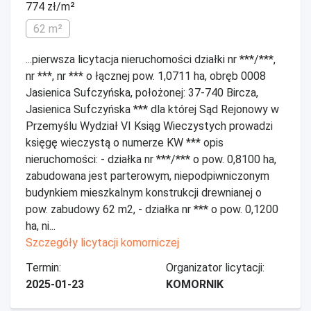
774 zł/m²
62 m²
...pierwsza licytacja nieruchomości działki nr ***/***,
nr ***, nr *** o łącznej pow. 1,0711 ha, obręb 0008
Jasienica Sufczyńska, położonej: 37-740 Bircza,
Jasienica Sufczyńska *** dla której Sąd Rejonowy w
Przemyślu Wydział VI Ksiąg Wieczystych prowadzi
księgę wieczystą o numerze KW *** opis
nieruchomości: - działka nr ***/*** o pow. 0,8100 ha,
zabudowana jest parterowym, niepodpiwniczonym
budynkiem mieszkalnym konstrukcji drewnianej o
pow. zabudowy 62 m2, - działka nr *** o pow. 0,1200
ha, ni...
Szczegóły licytacji komorniczej
Termin:
Organizator licytacji:
2025-01-23
KOMORNIK