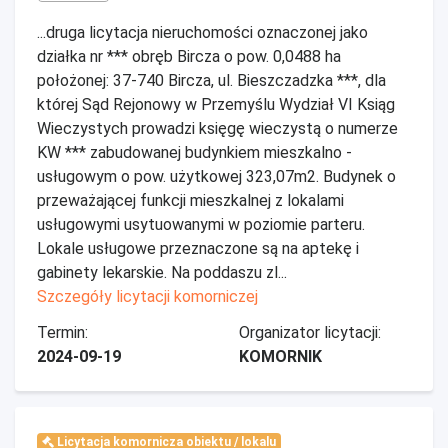
...druga licytacja nieruchomości oznaczonej jako
działka nr *** obręb Bircza o pow. 0,0488 ha
położonej: 37-740 Bircza, ul. Bieszczadzka ***, dla
której Sąd Rejonowy w Przemyślu Wydział VI Ksiąg
Wieczystych prowadzi księgę wieczystą o numerze
KW *** zabudowanej budynkiem mieszkalno -
usługowym o pow. użytkowej 323,07m2. Budynek o
przeważającej funkcji mieszkalnej z lokalami
usługowymi usytuowanymi w poziomie parteru.
Lokale usługowe przeznaczone są na aptekę i
gabinety lekarskie. Na poddaszu zl...
Szczegóły licytacji komorniczej
Termin:
Organizator licytacji:
2024-09-19
KOMORNIK
Licytacja komornicza obiektu / lokalu