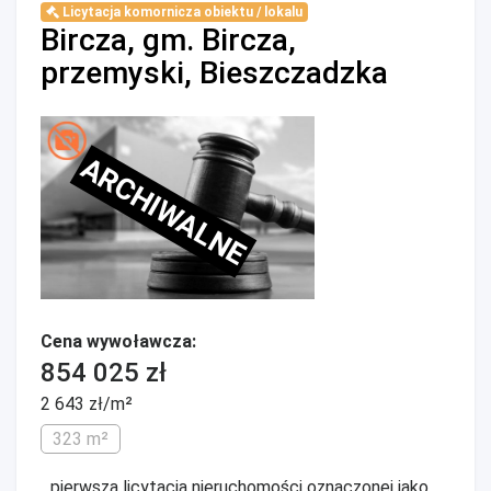
Licytacja komornicza obiektu / lokalu
Bircza, gm. Bircza,
przemyski, Bieszczadzka
ARCHIWALNE
Cena wywoławcza:
854 025 zł
2 643 zł/m²
323 m²
...pierwsza licytacja nieruchomości oznaczonej jako