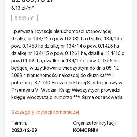
6,13 zł/m²
8 553 m²
...pierwsza licytacja nieruchomości stanowiącej:
działkę nr 134/12 o pow. 0,2982 ha działkę 134/13 o
pow. 0,1458 ha działkę nr 134/14 o pow. 0,1425 ha
działkę nr 134/15 o pow. 0,1261 ha, działkę 134/16 o
pow.0,1069 ha, działkę nr 134/17 o pow. 0,0355 ha.
będącej w użytkowaniu wieczystym do dnia 05-12-
2089 r. nieruchomości należącej do dłużnika*** )
położonej: 37-740 Bircza dla której Sąd Rejonowy w
Przemyślu VI Wydział Ksiąg Wieczystych prowadzi
księgę wieczystą o numerze ***. Suma oszacowania
...
Szczegóły licytacji komorniczej
Termin:
Organizator licytacji:
2022-12-09
KOMORNIK