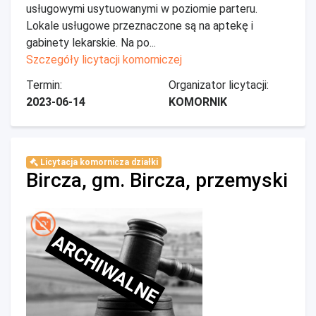
usługowymi usytuowanymi w poziomie parteru.
Lokale usługowe przeznaczone są na aptekę i
gabinety lekarskie. Na po...
Szczegóły licytacji komorniczej
Termin:
Organizator licytacji:
2023-06-14
KOMORNIK
Licytacja komornicza działki
Bircza, gm. Bircza, przemyski
ARCHIWALNE