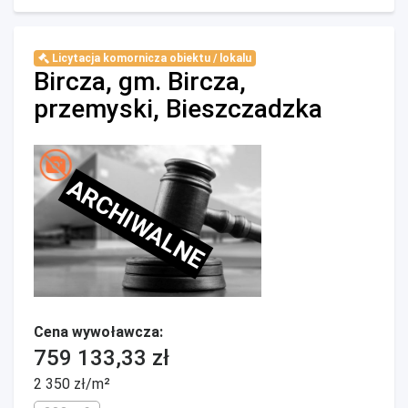
Licytacja komornicza obiektu / lokalu
Bircza, gm. Bircza,
przemyski, Bieszczadzka
ARCHIWALNE
Cena wywoławcza:
759 133,33 zł
2 350 zł/m²