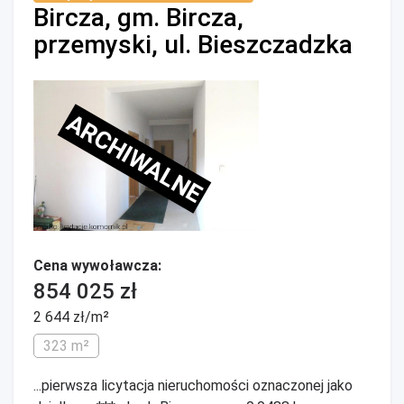
Bircza, gm. Bircza,
przemyski, ul. Bieszczadzka
ARCHIWALNE
Cena wywoławcza:
854 025 zł
2 644 zł/m²
323 m²
...pierwsza licytacja nieruchomości oznaczonej jako