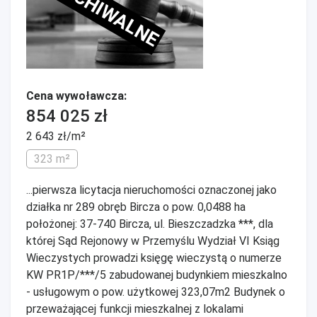
ARCHIWALNE
Cena wywoławcza:
854 025 zł
2 643 zł/m²
323 m²
...pierwsza licytacja nieruchomości oznaczonej jako
działka nr 289 obręb Bircza o pow. 0,0488 ha
położonej: 37-740 Bircza, ul. Bieszczadzka ***, dla
której Sąd Rejonowy w Przemyślu Wydział VI Ksiąg
Wieczystych prowadzi księgę wieczystą o numerze
KW PR1P/***/5 zabudowanej budynkiem mieszkalno
- usługowym o pow. użytkowej 323,07m2 Budynek o
przeważającej funkcji mieszkalnej z lokalami