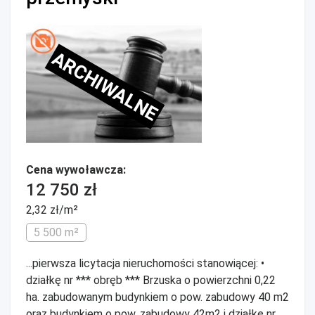
ARCHIWALNE
Cena wywoławcza:
12 750 zł
2,32 zł/m²
5 500 m²
...pierwsza licytacja nieruchomości stanowiącej: •
działkę nr *** obręb *** Brzuska o powierzchni 0,22
ha. zabudowanym budynkiem o pow. zabudowy 40 m2
oraz budynkiem o pow. zabudowy 42m2 i działkę nr