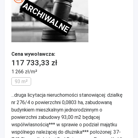
ARCHIWALNE
Cena wywoławcza:
117 733,33 zł
1 266 zł/m²
93 m²
...druga licytacja nieruchomości stanowiącej: działkę
nr 276/4 o powierzchni 0,0803 ha, zabudowaną
budynkiem mieszkalnym jednorodzinnym o
powierzchni zabudowy 93,00 m2 będącej
współwłasnością*** w sprawie o podział majątku
wspólnego należącej do dłużnika*** położonej: 37-