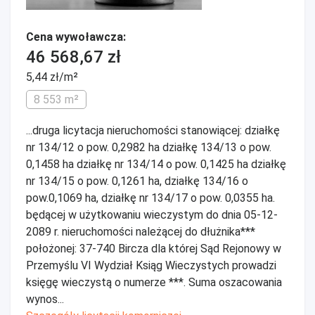
Cena wywoławcza:
46 568,67 zł
5,44 zł/m²
8 553 m²
...druga licytacja nieruchomości stanowiącej: działkę
nr 134/12 o pow. 0,2982 ha działkę 134/13 o pow.
0,1458 ha działkę nr 134/14 o pow. 0,1425 ha działkę
nr 134/15 o pow. 0,1261 ha, działkę 134/16 o
pow.0,1069 ha, działkę nr 134/17 o pow. 0,0355 ha.
będącej w użytkowaniu wieczystym do dnia 05-12-
2089 r. nieruchomości należącej do dłużnika***
położonej: 37-740 Bircza dla której Sąd Rejonowy w
Przemyślu VI Wydział Ksiąg Wieczystych prowadzi
księgę wieczystą o numerze ***. Suma oszacowania
wynos...