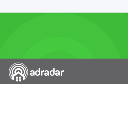
Przeszukiwarka portali nieruchomości
Wykazy
Rokowania
Baza wiedzy
O nas
Kontakt
Wydawcą Dziennika Monitor Przetargów, wpisanego do Rejestru
Dzienników i Czasopism pod nr 21274, jest Uniradar sp. z o.o. z
siedzibą ul. Wołoska 58/62, 02-507 Warszawa, Polska