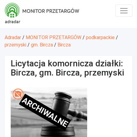
MONITOR PRZETARGÓW
adradar
Adradar
/
MONITOR PRZETARGÓW
/
podkarpackie
/
przemyski
/
gm. Bircza
/
Bircza
Licytacja komornicza działki:
Bircza, gm. Bircza, przemyski
ARCHIWALNE