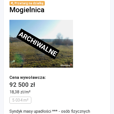
Przetarg na działkę
Mogielnica
ARCHIWALNE
Cena wywoławcza:
92 500 zł
18,38 zł/m²
5 034 m²
Syndyk masy upadłości *** - osób fizycznych