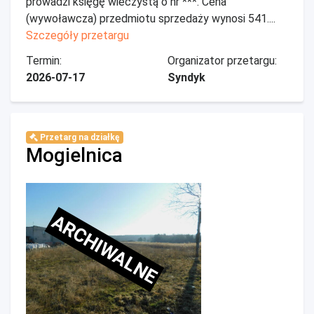
prowadzi księgę wieczystą o nr ***. Cena
(wywoławcza) przedmiotu sprzedaży wynosi 541....
Szczegóły przetargu
Termin:
Organizator przetargu:
2026-07-17
Syndyk
Przetarg na działkę
Mogielnica
ARCHIWALNE