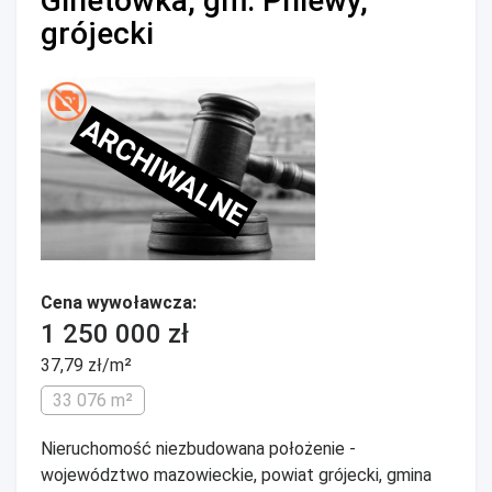
Ginetówka, gm. Pniewy,
grójecki
ARCHIWALNE
Cena wywoławcza:
1 250 000 zł
37,79 zł/m²
33 076 m²
Nieruchomość niezbudowana położenie -
województwo mazowieckie, powiat grójecki, gmina