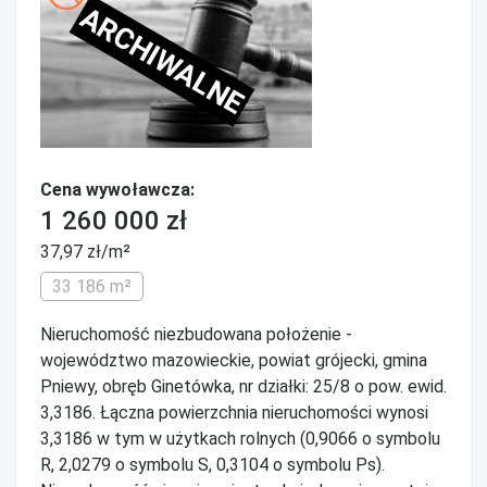
ARCHIWALNE
Cena wywoławcza:
1 260 000 zł
37,97 zł/m²
33 186 m²
Nieruchomość niezbudowana położenie -
województwo mazowieckie, powiat grójecki, gmina
Pniewy, obręb Ginetówka, nr działki: 25/8 o pow. ewid.
3,3186. Łączna powierzchnia nieruchomości wynosi
3,3186 w tym w użytkach rolnych (0,9066 o symbolu
R, 2,0279 o symbolu S, 0,3104 o symbolu Ps).