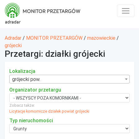
MONITOR PRZETARGÓW
adradar
Adradar
/
MONITOR PRZETARGÓW
/
mazowieckie
/
grójecki
Przetargi: działki grójecki
Lokalizacja
grójecki pow.
Organizator przetargu
Zobacz także:
Licytacje komornicze działek powiat grójecki
Typ nieruchomości