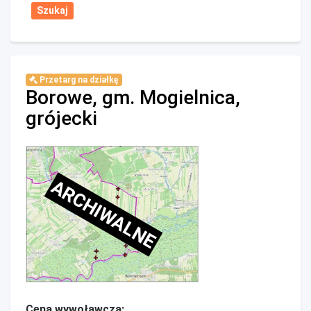
Przetarg na działkę
Borowe, gm. Mogielnica,
grójecki
ARCHIWALNE
Cena wywoławcza: