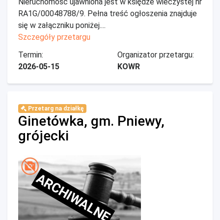
Nieruchomość ujawniona jest w księdze wieczystej nr
RA1G/00048788/9. Pełna treść ogłoszenia znajduje
się w załączniku poniżej....
Szczegóły przetargu
Termin:
Organizator przetargu:
2026-05-15
KOWR
Przetarg na działkę
Ginetówka, gm. Pniewy,
grójecki
ARCHIWALNE