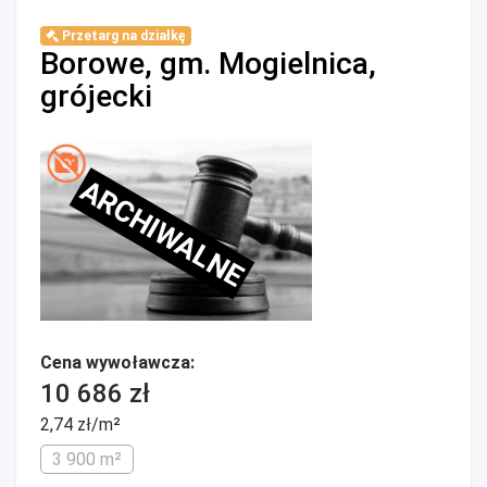
Przetarg na działkę
Borowe, gm. Mogielnica,
grójecki
ARCHIWALNE
Cena wywoławcza:
10 686 zł
2,74 zł/m²
3 900 m²