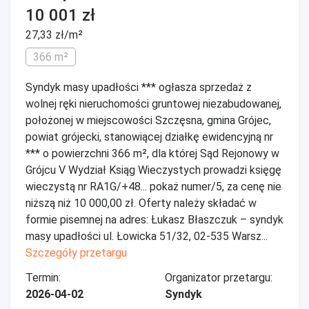
10 001 zł
27,33 zł/m²
366 m²
Syndyk masy upadłości *** ogłasza sprzedaż z
wolnej ręki nieruchomości gruntowej niezabudowanej,
położonej w miejscowości Szczęsna, gmina Grójec,
powiat grójecki, stanowiącej działkę ewidencyjną nr
*** o powierzchni 366 m², dla której Sąd Rejonowy w
Grójcu V Wydział Ksiąg Wieczystych prowadzi księgę
wieczystą nr RA1G/+48... pokaż numer/5, za cenę nie
niższą niż 10 000,00 zł. Oferty należy składać w
formie pisemnej na adres: Łukasz Błaszczuk – syndyk
masy upadłości ul. Łowicka 51/32, 02-535 Warsz...
Szczegóły przetargu
Termin:
Organizator przetargu:
2026-04-02
Syndyk