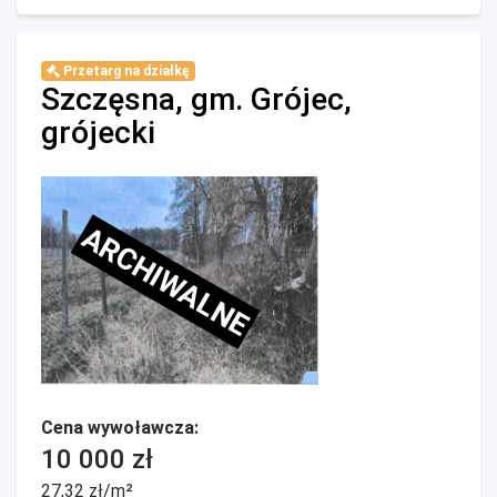
Przetarg na działkę
Szczęsna, gm. Grójec,
grójecki
ARCHIWALNE
Cena wywoławcza:
10 000 zł
27,32 zł/m²