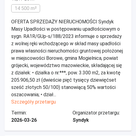
14 500 m²
OFERTA SPRZEDAŻY NIERUCHOMOŚCI Syndyk
Masy Upadłości w postępowaniu upadłościowym o
sygn. RA1R/GUp-s/188/2023 informuje o sprzedaży
z wolnej ręki wchodzącego w skład masy upadłości
prawa własności nieruchomości gruntowej położonej
w miejscowości Borowe, gmina Mogielnica, powiat
grójecki, województwo mazowieckie, składającej się
z działek: • działka o nr.***, pow. 3.300 m2, za kwotę
205.906,50 zł (dwieście pięć tysięcy dziewięćset
sześć złotych 50/100) stanowiącą 50% wartości
oszacowania; • dział...
Szczegóły przetargu
Termin:
Organizator przetargu:
2026-03-26
Syndyk