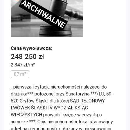
ARCHIWALNE
Cena wywoławcza:
248 250 zł
2 847 zł/m²
87 m²
...pierwsza licytacja nieruchomości należącej do
dłużnika*** położonej przy Sanatoryjna ***/LU, 59-
620 Gryfów Śląski, dla której SĄD REJONOWY
LWÓWEK ŚLĄSKI IV WYDZIAŁ KSIĄG
WIECZYSTYCH prowadzi księgę wieczystą o
numerze ***. Opis nieruchomości: lokal stanowiący
odrębną nieruchomość, położony w miejscowości