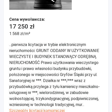
Cena wywoławcza:
17 250 zł
1 568 zł/m²
...pierwsza licytacja w trybie elektronicznym
nieruchomości: GRUNT ODDANY W UŻYTKOWANIE
WIECZYSTE I BUDYNEK STANOWĄCY ODRĘBNĄ
NIERUCHOMOŚĆ Prawo użytkowania wieczystego
gruntu i prawo własności budynku przybudówki,
położonego w miejscowości Gryfów Śląski przy ul.
Sanatoryjnej nr ***. Działka nr ***/*** wraz z
przybudówką przylega z tyłu kamienicy mieszkalno-
usługowej nr ***, wielorodzinnej, w zabudowie
wolnostojącej, trzykondygnacyjnej, podpiwniczonej,
wzniesionej w technologii tradycyjnej, mur...
Szczegóły licytacji komorniczej