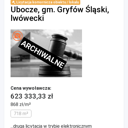
Licytacja komornicza obiektu / lokalu
Ubocze, gm. Gryfów Śląski,
lwówecki
ARCHIWALNE
Cena wywoławcza:
623 333,33 zł
868 zł/m²
718 m²
...druga licytacja w trybie elektronicznym