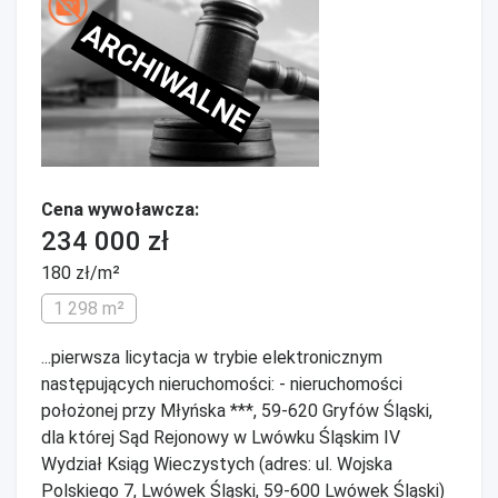
ARCHIWALNE
Cena wywoławcza:
234 000 zł
180 zł/m²
1 298 m²
...pierwsza licytacja w trybie elektronicznym
następujących nieruchomości: - nieruchomości
położonej przy Młyńska ***, 59-620 Gryfów Śląski,
dla której Sąd Rejonowy w Lwówku Śląskim IV
Wydział Ksiąg Wieczystych (adres: ul. Wojska
Polskiego 7, Lwówek Śląski, 59-600 Lwówek Śląski)