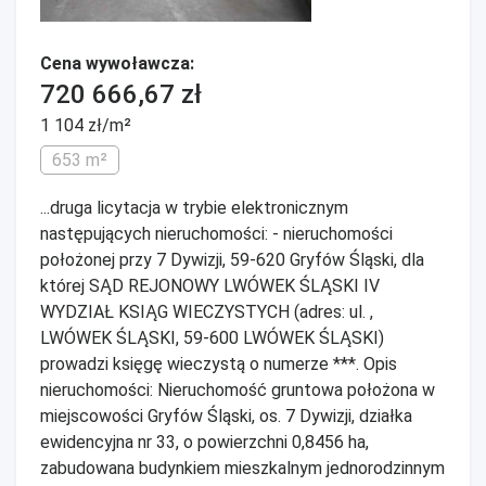
Cena wywoławcza:
720 666,67 zł
1 104 zł/m²
653 m²
...druga licytacja w trybie elektronicznym
następujących nieruchomości: - nieruchomości
położonej przy 7 Dywizji, 59-620 Gryfów Śląski, dla
której SĄD REJONOWY LWÓWEK ŚLĄSKI IV
WYDZIAŁ KSIĄG WIECZYSTYCH (adres: ul. ,
LWÓWEK ŚLĄSKI, 59-600 LWÓWEK ŚLĄSKI)
prowadzi księgę wieczystą o numerze ***. Opis
nieruchomości: Nieruchomość gruntowa położona w
miejscowości Gryfów Śląski, os. 7 Dywizji, działka
ewidencyjna nr 33, o powierzchni 0,8456 ha,
zabudowana budynkiem mieszkalnym jednorodzinnym