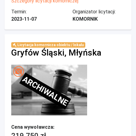
Szczegóły licytacji komorniczej
Termin:
Organizator licytacji:
2023-11-07
KOMORNIK
Licytacja komornicza obiektu / lokalu
Gryfów Śląski, Młyńska
ARCHIWALNE
Cena wywoławcza:
219 750 zł