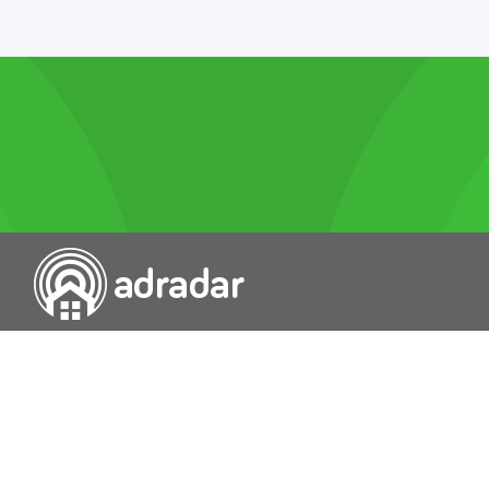
Przeszukiwarka portali nieruchomości
Wykazy
Rokowania
Baza wiedzy
O nas
Kontakt
Wydawcą Dziennika Monitor Przetargów, wpisanego do Rejestru
Dzienników i Czasopism pod nr 21274, jest Uniradar sp. z o.o. z
siedzibą ul. Wołoska 58/62, 02-507 Warszawa, Polska