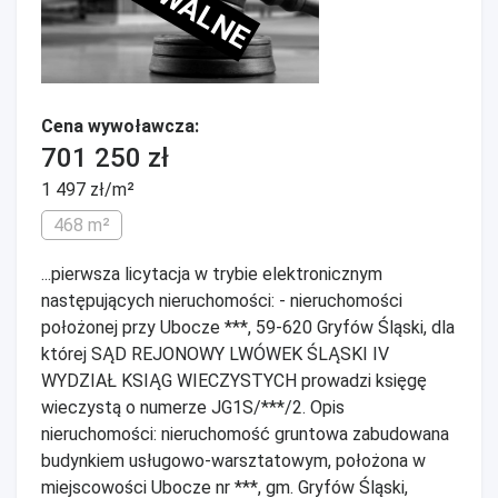
Cena wywoławcza:
701 250 zł
1 497 zł/m²
468 m²
...pierwsza licytacja w trybie elektronicznym
następujących nieruchomości: - nieruchomości
położonej przy Ubocze ***, 59-620 Gryfów Śląski, dla
której SĄD REJONOWY LWÓWEK ŚLĄSKI IV
WYDZIAŁ KSIĄG WIECZYSTYCH prowadzi księgę
wieczystą o numerze JG1S/***/2. Opis
nieruchomości: nieruchomość gruntowa zabudowana
budynkiem usługowo-warsztatowym, położona w
miejscowości Ubocze nr ***, gm. Gryfów Śląski,