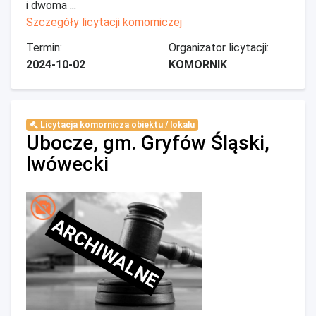
i dwoma ...
Szczegóły licytacji komorniczej
Termin:
Organizator licytacji:
2024-10-02
KOMORNIK
Licytacja komornicza obiektu / lokalu
Ubocze, gm. Gryfów Śląski,
lwówecki
ARCHIWALNE