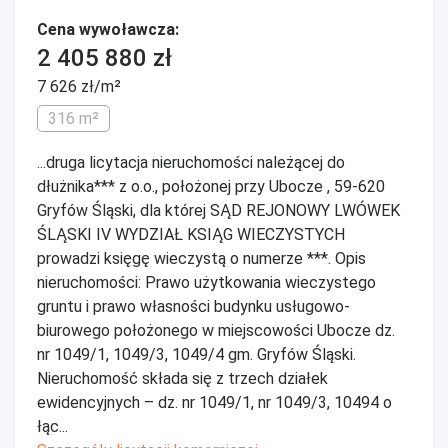
Cena wywoławcza:
2 405 880 zł
7 626 zł/m²
316 m²
...druga licytacja nieruchomości należącej do
dłużnika*** z o.o., położonej przy Ubocze , 59-620
Gryfów Śląski, dla której SĄD REJONOWY LWÓWEK
ŚLĄSKI IV WYDZIAŁ KSIĄG WIECZYSTYCH
prowadzi księgę wieczystą o numerze ***. Opis
nieruchomości: Prawo użytkowania wieczystego
gruntu i prawo własności budynku usługowo-
biurowego położonego w miejscowości Ubocze dz.
nr 1049/1, 1049/3, 1049/4 gm. Gryfów Śląski.
Nieruchomość składa się z trzech działek
ewidencyjnych – dz. nr 1049/1, nr 1049/3, 10494 o
łąc...