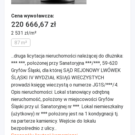
Cena wywoławcza:
220 666,67 zł
2 531 zł/m²
87 m²
...druga licytacja nieruchomości należącej do dłużnika:
*** ***, położonej przy Sanatoryjna ***/***, 59-620
Gryfów Śląski, dla której SĄD REJONOWY LWÓWEK
ŚLĄSKI IV WYDZIAŁ KSIĄG WIECZYSTYCH
prowadzi księgę wieczystą o numerze JG1S/***/4.
Opis nieruchomości: Lokal stanowiący odrębną
nieruchomość, położony w miejscowości Gryfów
Śląski przy ul. Sanatoryjnej nr ***. Lokal niemieszkalny
(użytkowy) nr *** położony jest na 1 kondygnacji tj.
na parterze kamienicy. Wejście do lokalu
bezpośrednio z ulicy...