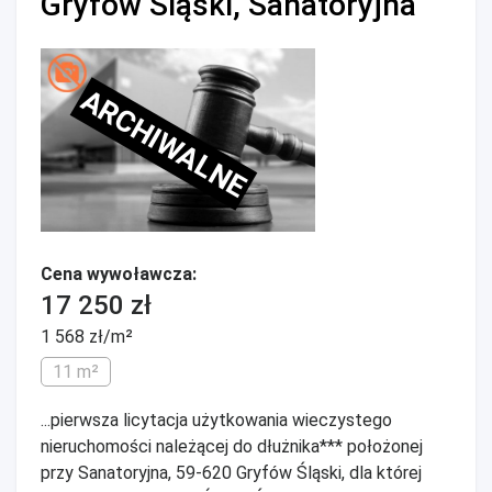
Gryfów Śląski, Sanatoryjna
ARCHIWALNE
Cena wywoławcza:
17 250 zł
1 568 zł/m²
11 m²
...pierwsza licytacja użytkowania wieczystego
nieruchomości należącej do dłużnika*** położonej
przy Sanatoryjna, 59-620 Gryfów Śląski, dla której