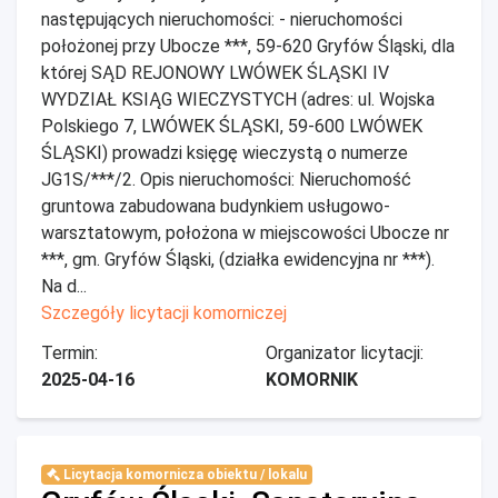
następujących nieruchomości: - nieruchomości
położonej przy Ubocze ***, 59-620 Gryfów Śląski, dla
której SĄD REJONOWY LWÓWEK ŚLĄSKI IV
WYDZIAŁ KSIĄG WIECZYSTYCH (adres: ul. Wojska
Polskiego 7, LWÓWEK ŚLĄSKI, 59-600 LWÓWEK
ŚLĄSKI) prowadzi księgę wieczystą o numerze
JG1S/***/2. Opis nieruchomości: Nieruchomość
gruntowa zabudowana budynkiem usługowo-
warsztatowym, położona w miejscowości Ubocze nr
***, gm. Gryfów Śląski, (działka ewidencyjna nr ***).
Na d...
Szczegóły licytacji komorniczej
Termin:
Organizator licytacji:
2025-04-16
KOMORNIK
Licytacja komornicza obiektu / lokalu