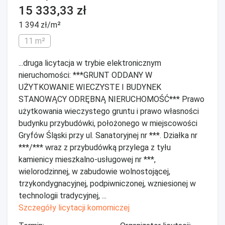
15 333,33 zł
1 394 zł/m²
11 m²
...druga licytacja w trybie elektronicznym
nieruchomości: ***GRUNT ODDANY W
UŻYTKOWANIE WIECZYSTE I BUDYNEK
STANOWĄCY ODRĘBNĄ NIERUCHOMOŚĆ*** Prawo
użytkowania wieczystego gruntu i prawo własności
budynku przybudówki, położonego w miejscowości
Gryfów Śląski przy ul. Sanatoryjnej nr ***. Działka nr
***/*** wraz z przybudówką przylega z tyłu
kamienicy mieszkalno-usługowej nr ***,
wielorodzinnej, w zabudowie wolnostojącej,
trzykondygnacyjnej, podpiwniczonej, wzniesionej w
technologii tradycyjnej, ...
Szczegóły licytacji komorniczej