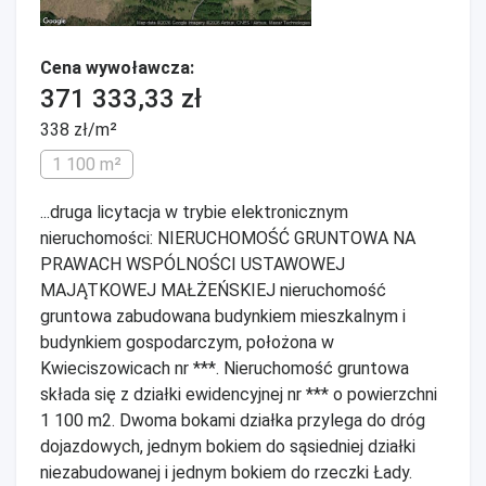
Cena wywoławcza:
371 333,33 zł
338 zł/m²
1 100 m²
...druga licytacja w trybie elektronicznym
nieruchomości: NIERUCHOMOŚĆ GRUNTOWA NA
PRAWACH WSPÓLNOŚCI USTAWOWEJ
MAJĄTKOWEJ MAŁŻEŃSKIEJ nieruchomość
gruntowa zabudowana budynkiem mieszkalnym i
budynkiem gospodarczym, położona w
Kwieciszowicach nr ***. Nieruchomość gruntowa
składa się z działki ewidencyjnej nr *** o powierzchni
1 100 m2. Dwoma bokami działka przylega do dróg
dojazdowych, jednym bokiem do sąsiedniej działki
niezabudowanej i jednym bokiem do rzeczki Łady.