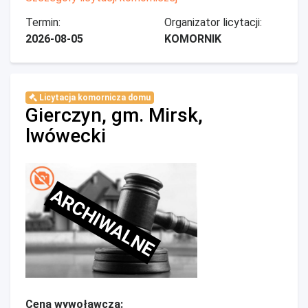
Termin:
Organizator licytacji:
2026-08-05
KOMORNIK
Licytacja komornicza domu
Gierczyn, gm. Mirsk,
lwówecki
ARCHIWALNE
Cena wywoławcza: