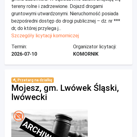
tereny rolne i zadrzewione. Dojazd drogami
gruntowymi utwardzonymi. Nieruchomość posiada
bezpośredni dostęp do drogi publicznej – dz. nr ***
dr, do której przylega j...
Szczegóły licytacji komorniczej
Termin:
Organizator licytacji:
2026-07-10
KOMORNIK
Przetarg na działkę
Mojesz, gm. Lwówek Śląski,
lwówecki
ARCHIWALNE