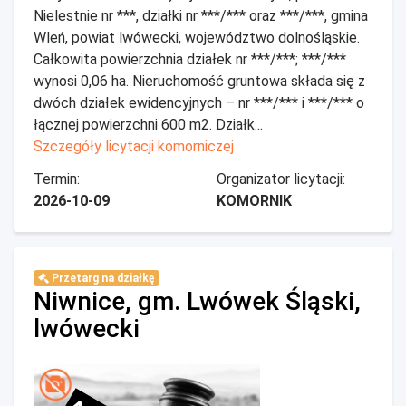
Nielestnie nr ***, działki nr ***/*** oraz ***/***, gmina
Wleń, powiat lwówecki, województwo dolnośląskie.
Całkowita powierzchnia działek nr ***/***; ***/***
wynosi 0,06 ha. Nieruchomość gruntowa składa się z
dwóch działek ewidencyjnych – nr ***/*** i ***/*** o
łącznej powierzchni 600 m2. Działk...
Szczegóły licytacji komorniczej
Termin:
Organizator licytacji:
2026-10-09
KOMORNIK
Przetarg na działkę
Niwnice, gm. Lwówek Śląski,
lwówecki