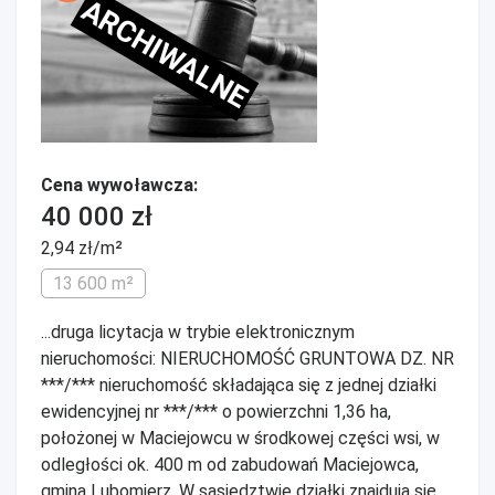
ARCHIWALNE
Cena wywoławcza:
40 000 zł
2,94 zł/m²
13 600 m²
...druga licytacja w trybie elektronicznym
nieruchomości: NIERUCHOMOŚĆ GRUNTOWA DZ. NR
***/*** nieruchomość składająca się z jednej działki
ewidencyjnej nr ***/*** o powierzchni 1,36 ha,
położonej w Maciejowcu w środkowej części wsi, w
odległości ok. 400 m od zabudowań Maciejowca,
gmina Lubomierz. W sąsiedztwie działki znajdują się