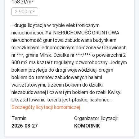
158 zł/m²
2 900 m²
...druga licytacja w trybie elektronicznym
nieruchomości: ## NIERUCHOMOŚĆ GRUNTOWA
nieruchomość gruntowa zabudowana budynkiem
mieszkalnym jednorodzinnym położona w Orłowicach
nr ***, gmina Mirsk. Działka nr ***/*** o powierzchni 2
900 m2 ma kształt regularny, czworoboczny. Jednym
bokiem przylega do drogi wojewódzkiej, drugim
bokiem do terenów zabudowanych halami
warsztatowymi, trzecim bokiem do działki
niezabudowanej i czwartym bokiem do rzeki Kwisy.
Ukształtowanie terenu jest płaskie, nasłonec...
Szczegóły licytacji komorniczej
Termin:
Organizator licytacji:
2026-08-27
KOMORNIK