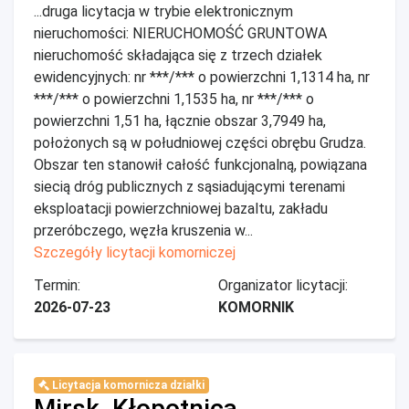
...druga licytacja w trybie elektronicznym
nieruchomości: NIERUCHOMOŚĆ GRUNTOWA
nieruchomość składająca się z trzech działek
ewidencyjnych: nr ***/*** o powierzchni 1,1314 ha, nr
***/*** o powierzchni 1,1535 ha, nr ***/*** o
powierzchni 1,51 ha, łącznie obszar 3,7949 ha,
położonych są w południowej części obrębu Grudza.
Obszar ten stanowił całość funkcjonalną, powiązana
siecią dróg publicznych z sąsiadującymi terenami
eksploatacji powierzchniowej bazaltu, zakładu
przeróbczego, węzła kruszenia w...
Szczegóły licytacji komorniczej
Termin:
Organizator licytacji:
2026-07-23
KOMORNIK
Licytacja komornicza działki
Mirsk, Kłopotnica