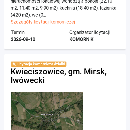
nieruchomości lokalowej wchodzą 3 pokoje (22,10
m2, 11,40 m2, 9,90 m2), kuchnia (18,40 m2), łazienka
(4,20 m2), wc (0...
Szczegóły licytacji komorniczej
Termin:
Organizator licytacji:
2026-09-10
KOMORNIK
Licytacja komornicza działki
Kwieciszowice, gm. Mirsk,
lwówecki