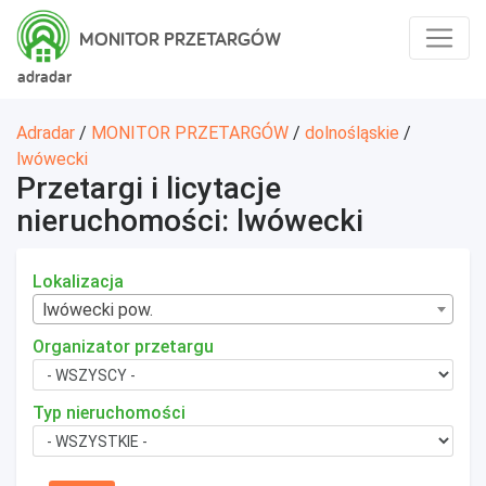
MONITOR PRZETARGÓW
adradar
Adradar
/
MONITOR PRZETARGÓW
/
dolnośląskie
/
lwówecki
Przetargi i licytacje
nieruchomości: lwówecki
Lokalizacja
lwówecki pow.
Organizator przetargu
Typ nieruchomości