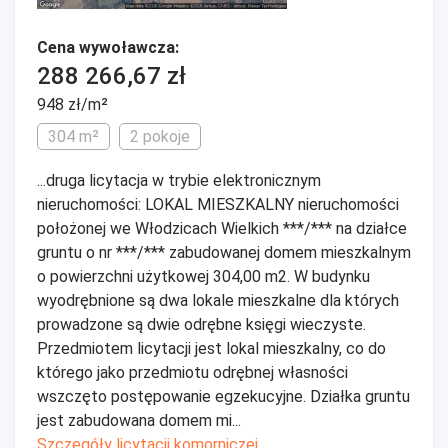
Cena wywoławcza:
288 266,67 zł
948 zł/m²
304 m²
2 pokoje
...druga licytacja w trybie elektronicznym
nieruchomości: LOKAL MIESZKALNY nieruchomości
położonej we Włodzicach Wielkich ***/*** na działce
gruntu o nr ***/*** zabudowanej domem mieszkalnym
o powierzchni użytkowej 304,00 m2. W budynku
wyodrębnione są dwa lokale mieszkalne dla których
prowadzone są dwie odrębne księgi wieczyste.
Przedmiotem licytacji jest lokal mieszkalny, co do
którego jako przedmiotu odrębnej własności
wszczęto postępowanie egzekucyjne. Działka gruntu
jest zabudowana domem mi...
Szczegóły licytacji komorniczej