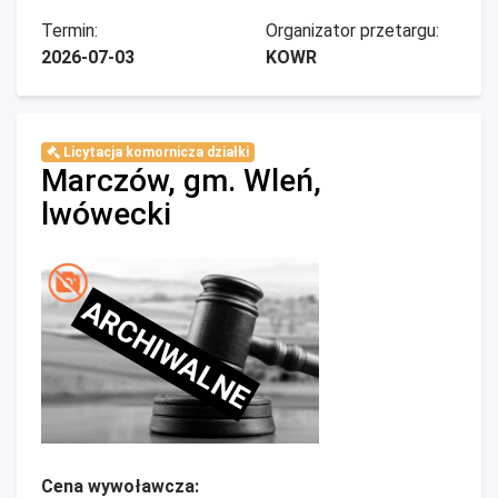
Termin:
Organizator przetargu:
2026-07-03
KOWR
Licytacja komornicza działki
Marczów, gm. Wleń,
lwówecki
ARCHIWALNE
Cena wywoławcza: