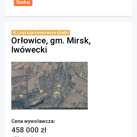
Licytacja komornicza działki
Orłowice, gm. Mirsk,
lwówecki
Cena wywoławcza:
458 000 zł