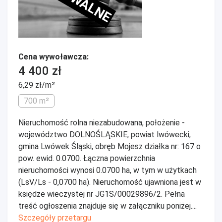
Cena wywoławcza:
4 400 zł
6,29 zł/m²
700 m²
Nieruchomość rolna niezabudowana, położenie -
województwo DOLNOŚLĄSKIE, powiat lwówecki,
gmina Lwówek Śląski, obręb Mojesz działka nr: 167 o
pow. ewid. 0.0700. Łączna powierzchnia
nieruchomości wynosi 0.0700 ha, w tym w użytkach
(LsV/Ls - 0,0700 ha). Nieruchomość ujawniona jest w
księdze wieczystej nr JG1S/00029896/2. Pełna
treść ogłoszenia znajduje się w załączniku poniżej....
Szczegóły przetargu