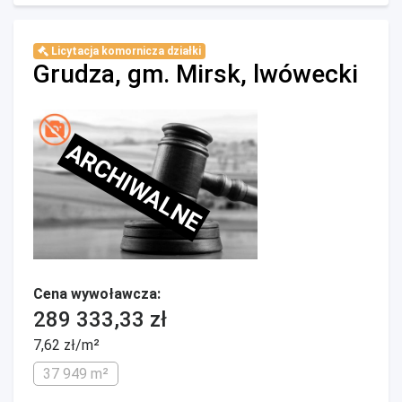
Licytacja komornicza działki
Grudza, gm. Mirsk, lwówecki
ARCHIWALNE
Cena wywoławcza:
289 333,33 zł
7,62 zł/m²
37 949 m²