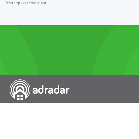
Przetargi Urzędów Miast
Przeszukiwarka portali nieruchomości
Wykazy
Rokowania
Baza wiedzy
O nas
Kontakt
Wydawcą Dziennika Monitor Przetargów, wpisanego do Rejestru