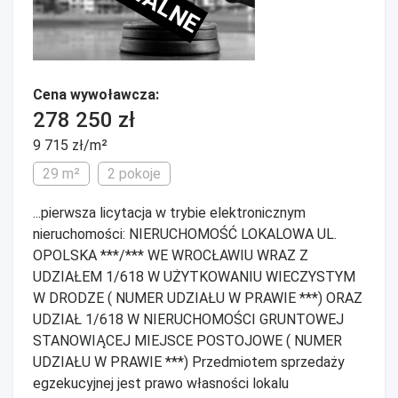
Cena wywoławcza:
278 250 zł
9 715 zł/m²
29 m²
2 pokoje
...pierwsza licytacja w trybie elektronicznym
nieruchomości: NIERUCHOMOŚĆ LOKALOWA UL.
OPOLSKA ***/*** WE WROCŁAWIU WRAZ Z
UDZIAŁEM 1/618 W UŻYTKOWANIU WIECZYSTYM
W DRODZE ( NUMER UDZIAŁU W PRAWIE ***) ORAZ
UDZIAŁ 1/618 W NIERUCHOMOŚCI GRUNTOWEJ
STANOWIĄCEJ MIEJSCE POSTOJOWE ( NUMER
UDZIAŁU W PRAWIE ***) Przedmiotem sprzedaży
egzekucyjnej jest prawo własności lokalu