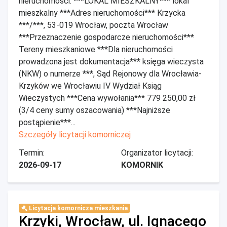
nieruchomości: ***LOKAL MIESZKALNY*** lokal
mieszkalny ***Adres nieruchomości*** Krzycka
***/***, 53-019 Wrocław, poczta Wrocław
***Przeznaczenie gospodarcze nieruchomości***
Tereny mieszkaniowe ***Dla nieruchomości
prowadzona jest dokumentacja*** księga wieczysta
(NKW) o numerze ***, Sąd Rejonowy dla Wrocławia-
Krzyków we Wrocławiu IV Wydział Ksiąg
Wieczystych ***Cena wywołania*** 779 250,00 zł
(3/4 ceny sumy oszacowania) ***Najniższe
postąpienie***...
Szczegóły licytacji komorniczej
Termin:
Organizator licytacji:
2026-09-17
KOMORNIK
Licytacja komornicza mieszkania
Krzyki, Wrocław, ul. Ignacego