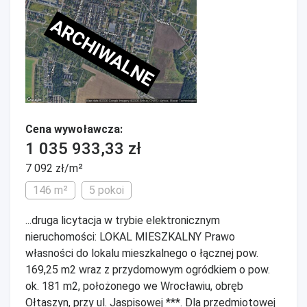
ARCHIWALNE
Cena wywoławcza:
1 035 933,33 zł
7 092 zł/m²
146 m²
5 pokoi
...druga licytacja w trybie elektronicznym
nieruchomości: LOKAL MIESZKALNY Prawo
własności do lokalu mieszkalnego o łącznej pow.
169,25 m2 wraz z przydomowym ogródkiem o pow.
ok. 181 m2, położonego we Wrocławiu, obręb
Ołtaszyn, przy ul. Jaspisowej ***. Dla przedmiotowej