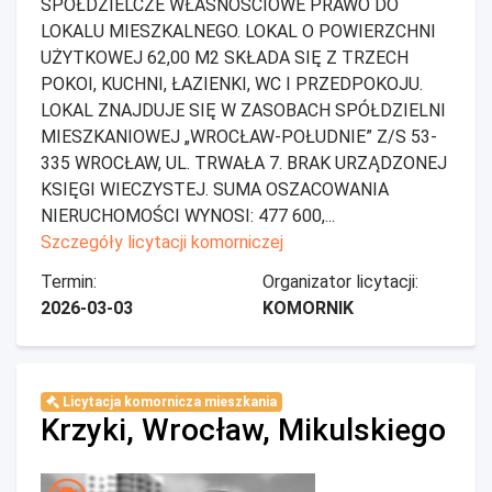
SPÓŁDZIELCZE WŁASNOŚCIOWE PRAWO DO
LOKALU MIESZKALNEGO. LOKAL O POWIERZCHNI
UŻYTKOWEJ 62,00 M2 SKŁADA SIĘ Z TRZECH
POKOI, KUCHNI, ŁAZIENKI, WC I PRZEDPOKOJU.
LOKAL ZNAJDUJE SIĘ W ZASOBACH SPÓŁDZIELNI
MIESZKANIOWEJ „WROCŁAW-POŁUDNIE” Z/S 53-
335 WROCŁAW, UL. TRWAŁA 7. BRAK URZĄDZONEJ
KSIĘGI WIECZYSTEJ. SUMA OSZACOWANIA
NIERUCHOMOŚCI WYNOSI: 477 600,...
Szczegóły licytacji komorniczej
Termin:
Organizator licytacji:
2026-03-03
KOMORNIK
Licytacja komornicza mieszkania
Krzyki, Wrocław, Mikulskiego