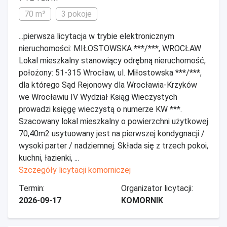
70 m²
3 pokoje
...pierwsza licytacja w trybie elektronicznym
nieruchomości: MIŁOSTOWSKA ***/***, WROCŁAW
Lokal mieszkalny stanowiący odrębną nieruchomość,
położony: 51-315 Wrocław, ul. Miłostowska ***/***,
dla którego Sąd Rejonowy dla Wrocławia-Krzyków
we Wrocławiu IV Wydział Ksiąg Wieczystych
prowadzi księgę wieczystą o numerze KW ***.
Szacowany lokal mieszkalny o powierzchni użytkowej
70,40m2 usytuowany jest na pierwszej kondygnacji /
wysoki parter / nadziemnej. Składa się z trzech pokoi,
kuchni, łazienki, ...
Szczegóły licytacji komorniczej
Termin:
Organizator licytacji:
2026-09-17
KOMORNIK