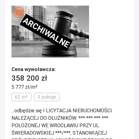
ARCHIWALNE
Cena wywoławcza:
358 200 zł
5 777 zł/m²
62 m²
3 pokoje
...odbędzie się I LICYTACJA NIERUCHOMOŚCI
NALEŻĄCEJ DO DŁUŻNIKÓW: *** *** *** ***
POŁOŻONEJ WE WROCŁAWIU PRZY UL.
ŚWIERADOWSKIEJ ***/***, STANOWIĄCEJ