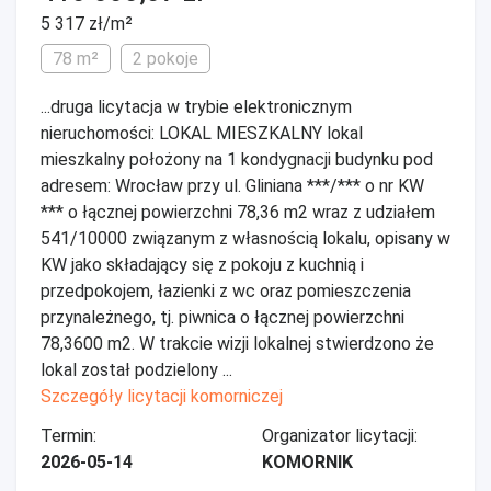
5 317 zł/m²
78 m²
2 pokoje
...druga licytacja w trybie elektronicznym
nieruchomości: LOKAL MIESZKALNY lokal
mieszkalny położony na 1 kondygnacji budynku pod
adresem: Wrocław przy ul. Gliniana ***/*** o nr KW
*** o łącznej powierzchni 78,36 m2 wraz z udziałem
541/10000 związanym z własnością lokalu, opisany w
KW jako składający się z pokoju z kuchnią i
przedpokojem, łazienki z wc oraz pomieszczenia
przynależnego, tj. piwnica o łącznej powierzchni
78,3600 m2. W trakcie wizji lokalnej stwierdzono że
lokal został podzielony ...
Szczegóły licytacji komorniczej
Termin:
Organizator licytacji:
2026-05-14
KOMORNIK