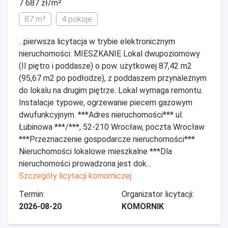
7 687 zł/m²
87 m²
4 pokoje
...pierwsza licytacja w trybie elektronicznym
nieruchomości: MIESZKANIE Lokal dwupoziomowy
(II piętro i poddasze) o pow. użytkowej 87,42 m2
(95,67 m2 po podłodze), z poddaszem przynależnym
do lokalu na drugim piętrze. Lokal wymaga remontu.
Instalacje typowe, ogrzewanie piecem gazowym
dwufunkcyjnym. ***Adres nieruchomości*** ul.
Łubinowa ***/***, 52-210 Wrocław, poczta Wrocław
***Przeznaczenie gospodarcze nieruchomości***
Nieruchomości lokalowe mieszkalne ***Dla
nieruchomości prowadzona jest dok...
Szczegóły licytacji komorniczej
Termin:
Organizator licytacji:
2026-08-20
KOMORNIK