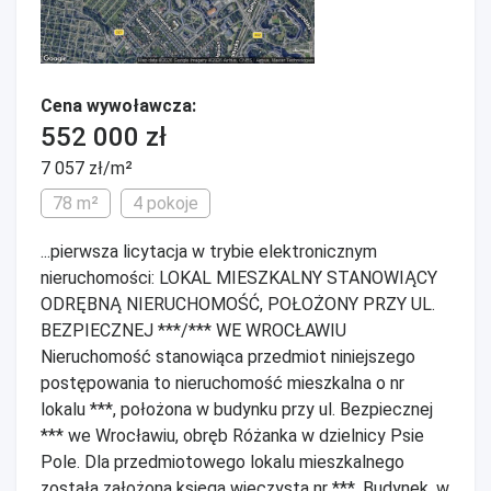
Cena wywoławcza:
552 000 zł
7 057 zł/m²
78 m²
4 pokoje
...pierwsza licytacja w trybie elektronicznym
nieruchomości: LOKAL MIESZKALNY STANOWIĄCY
ODRĘBNĄ NIERUCHOMOŚĆ, POŁOŻONY PRZY UL.
BEZPIECZNEJ ***/*** WE WROCŁAWIU
Nieruchomość stanowiąca przedmiot niniejszego
postępowania to nieruchomość mieszkalna o nr
lokalu ***, położona w budynku przy ul. Bezpiecznej
*** we Wrocławiu, obręb Różanka w dzielnicy Psie
Pole. Dla przedmiotowego lokalu mieszkalnego
została założona księga wieczysta nr ***. Budynek, w