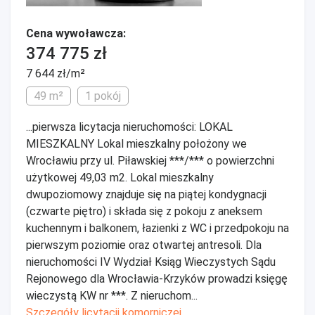
Cena wywoławcza:
374 775 zł
7 644 zł/m²
49 m²
1 pokój
...pierwsza licytacja nieruchomości: LOKAL
MIESZKALNY Lokal mieszkalny położony we
Wrocławiu przy ul. Piławskiej ***/*** o powierzchni
użytkowej 49,03 m2. Lokal mieszkalny
dwupoziomowy znajduje się na piątej kondygnacji
(czwarte piętro) i składa się z pokoju z aneksem
kuchennym i balkonem, łazienki z WC i przedpokoju na
pierwszym poziomie oraz otwartej antresoli. Dla
nieruchomości IV Wydział Ksiąg Wieczystych Sądu
Rejonowego dla Wrocławia-Krzyków prowadzi księgę
wieczystą KW nr ***. Z nieruchom...
Szczegóły licytacji komorniczej