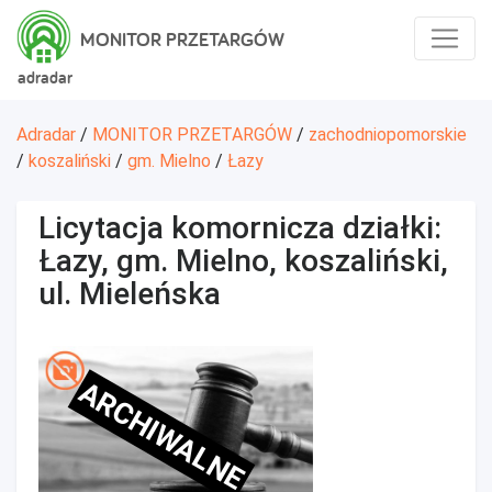
MONITOR PRZETARGÓW
adradar
Adradar
/
MONITOR PRZETARGÓW
/
zachodniopomorskie
/
koszaliński
/
gm. Mielno
/
Łazy
Licytacja komornicza działki:
Łazy, gm. Mielno, koszaliński,
ul. Mieleńska
ARCHIWALNE