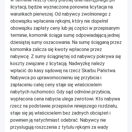
licytacji, będzie wyznaczona ponowna licytacja na
warunkach pierwszej. Od nabywcy zwolnionego z
obowiązku wpłacenia rękojmi, który nie dopełnił
obowiązku zapłaty ceny lub jej części w przepisanym
terminie, komornik ściąga sumę odpowiadającą jednej
dziesiątej sumy oszacowania. Na sumę ściąganą przez
komornika zalicza się kwoty wpłacone przez
nabywcę. Z sumy ściągniętej od nabywcy pokrywa się
koszty związane z licytacją. Nadwyżkę należy
wpłacić do kasy sądowej na rzecz Skarbu Państwa.
Nabywca po uprawomocnieniu się przybicia i
zapłaceniu całej ceny staje się właścicielem
nabytych ruchomości. Gdy sąd odmówi przybicia,
wypłacona cena nabycia ulega zwrotowi. Kto nabywa
rzecz na podstawie przepisów niniejszego rozdziału,
staje się jej właścicielem bez żadnych obciążeń i
powinien ją natychmiast odebrać. Nabywcy nie
przysługują roszczenia z tytułu rękojmi za wady