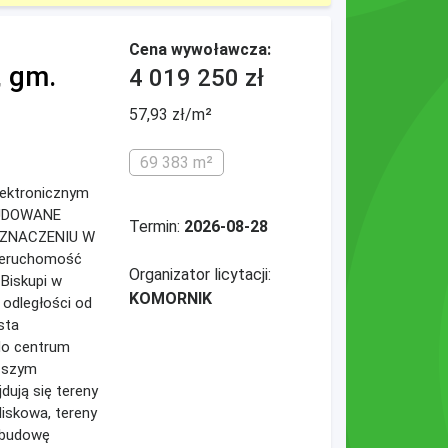
Cena wywoławcza:
, gm.
4 019 250 zł
57,93 zł/m²
69 383 m²
elektronicznym
BUDOWANE
Termin:
2026-08-28
EZNACZENIU W
eruchomość
Organizator licytacji:
Biskupi w
KOMORNIK
 odległości od
sta
do centrum
iższym
dują się tereny
iskowa, tereny
abudowę