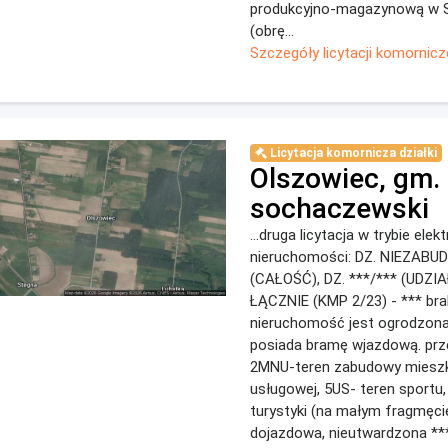
produkcyjno-magazynową w 
(obrę...
Szczegóły licytacji komornicz
Licytacja komornicza działki
Olszowiec, gm. 
sochaczewski
...druga licytacja w trybie ele
nieruchomości: DZ. NIEZABU
(CAŁOŚĆ), DZ. ***/*** (UDZIAŁ
ŁĄCZNIE (KMP 2/23) - *** br
nieruchomość jest ogrodzona
posiada bramę wjazdową. prz
2MNU-teren zabudowy miesz
usługowej, 5US- teren sportu, 
turystyki (na małym fragmęcie
dojazdowa, nieutwardzona **