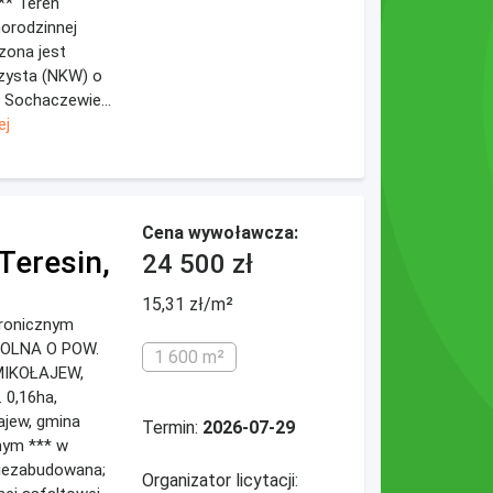
** Teren
orodzinnej
zona jest
zysta (NKW) o
 Sochaczewie...
ej
Cena wywoławcza:
Teresin,
24 500 zł
15,31 zł/m²
ktronicznym
ROLNA O POW.
1 600 m²
 MIKOŁAJEW,
 0,16ha,
ajew, gmina
Termin:
2026-07-29
nym *** w
niezabudowana;
Organizator licytacji: