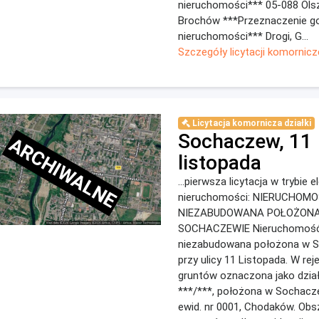
nieruchomości*** 05-088 Ols
Brochów ***Przeznaczenie g
nieruchomości*** Drogi, G...
Szczegóły licytacji komornicz
Licytacja komornicza działki
Sochaczew, 11
ARCHIWALNE
listopada
...pierwsza licytacja w trybie 
nieruchomości: NIERUCHO
NIEZABUDOWANA POŁOŻON
SOCHACZEWIE Nieruchomość
niezabudowana położona w S
przy ulicy 11 Listopada. W rej
gruntów oznaczona jako dział
***/***, położona w Sochacze
ewid. nr 0001, Chodaków. Obsz