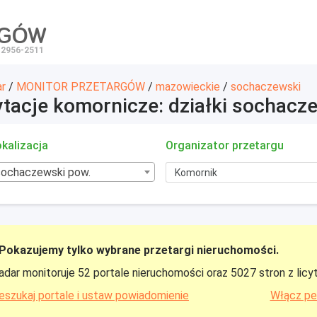
RGÓW
 2956-2511
ar
/
MONITOR PRZETARGÓW
/
mazowieckie
/
sochaczewski
ytacje komornicze: działki sochacz
kalizacja
Organizator przetargu
sochaczewski pow.
Pokazujemy tylko wybrane przetargi nieruchomości.
adar monitoruje 52 portale nieruchomości oraz 5027 stron z licy
eszukaj portale i ustaw powiadomienie
Włącz pe