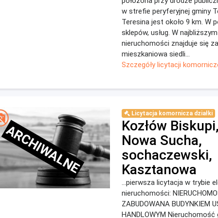
położona przy drodze publiczn
w strefie peryferyjnej gminy T
Teresina jest około 9 km. W p
sklepów, usług. W najbliższy
nieruchomości znajduje się 
mieszkaniowa siedli...
Szczegóły licytacji komornicz
Licytacja komornicza działki
Kozłów Biskupi
ARCHIWALNE
Nowa Sucha,
sochaczewski,
Kasztanowa
...pierwsza licytacja w trybie 
nieruchomości: NIERUCHO
ZABUDOWANA BUDYNKIEM U
HANDLOWYM Nieruchomość 