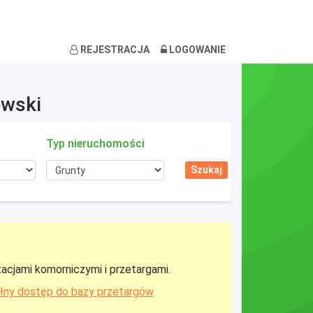
REJESTRACJA
LOGOWANIE
ewski
Typ nieruchomości
tacjami komorniczymi i przetargami.
łny dostęp do bazy przetargów