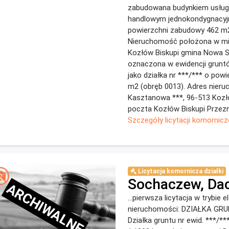
zabudowana budynkiem usłu
handlowym jednokondygnacy
powierzchni zabudowy 462 m
Nieruchomość położona w mi
Kozłów Biskupi gmina Nowa S
oznaczona w ewidencji grunt
jako działka nr ***/*** o powi
m2 (obręb 0013). Adres nier
Kasztanowa ***, 96-513 Kozłó
poczta Kozłów Biskupi Przezn
Szczegóły licytacji komornicz
Licytacja komornicza działki
Sochaczew, Da
ARCHIWALNE
...pierwsza licytacja w trybie 
nieruchomości: DZIAŁKA GRU
Działka gruntu nr ewid. ***/*