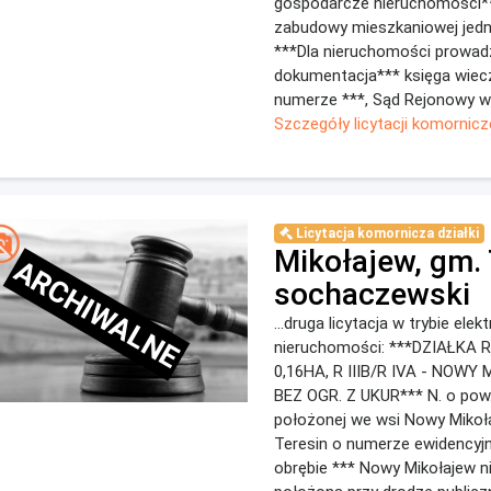
gospodarcze nieruchomości*
zabudowy mieszkaniowej jedn
***Dla nieruchomości prowad
dokumentacja*** księga wiec
numerze ***, Sąd Rejonowy w
Szczegóły licytacji komornicz
Licytacja komornicza działki
Mikołajew, gm. 
ARCHIWALNE
sochaczewski
...druga licytacja w trybie ele
nieruchomości: ***DZIAŁKA 
0,16HA, R IIIB/R IVA - NOWY
BEZ OGR. Z UKUR*** N. o pow.
położonej we wsi Nowy Mikoł
Teresin o numerze ewidencyj
obrębie *** Nowy Mikołajew 