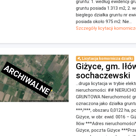
gruntu: 1. według ewidencji g
gruntu posiada 1.313 m2, 2. 
biegłego działka gruntu nr ewi
posiada około 975 m2. Nie...
Szczegóły licytacji komornicz
Licytacja komornicza działki
Giżyce, gm. Iłó
ARCHIWALNE
sochaczewski
...druga licytacja w trybie ele
nieruchomości: ## NIERUC
GRUNTOWA Nieruchomość g
oznaczona jako działka gruntu
***/***, obszaru 0,0122 ha, 
Giżyce, w obr. ewid. 0016 – Gi
Iłów ***Adres nieruchomości
Giżyce, poczta Giżyce ***Prz