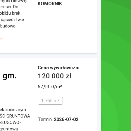
ej asfaltowej,
KOMORNIK
eresin. Do
obliżu brak
m sąsiedztwie
zabudowa
ej
Cena wywoławcza:
, gm.
120 000 zł
67,99 zł/m²
1 765 m²
elektronicznym
MOŚĆ GRUNTOWA
Termin:
2026-07-02
SŁUGOWO-
gruntowa