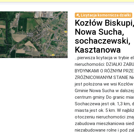
Licytacja komornicza działki
Kozłów Biskupi
Nowa Sucha,
sochaczewski,
Kasztanowa
...pierwsza licytacja w trybie 
nieruchomości: DZIAŁKI ZA
BYDYNKAMI O RÓŻNYM PRZ
ZRÓŻNICOWANYM STANIE Ni
jest położona we wsi Kozłów 
Gminie Nowa Sucha w dalszej
centrum gminy. Do granic mia
Sochaczewa jest ok. 1,3 km, 
miasta jest ok. 5 km. W najbl
otoczeniu nieruchomości znaj
zabudowa mieszkaniowa siedl
niezabudowane rolne i pod z