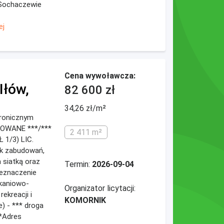
Sochaczewie
ej
Cena wywoławcza:
Iłów,
82 600 zł
34,26 zł/m²
ktronicznym
DOWANE ***/***
2 411 m²
 1/3) LIC.
ak zabudowań,
 siatką oraz
Termin:
2026-09-04
eznaczenie
kaniowo-
Organizator licytacji:
rekreacji i
KOMORNIK
) - *** droga
*Adres