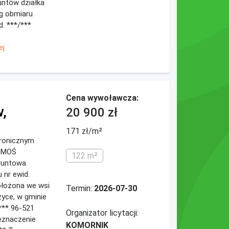
runtów działka
wg obmiaru
d. ***/***
ej
Cena wywoławcza:
w,
20 900 zł
171 zł/m²
ktronicznym
HOMOŚ
122 m²
runtowa
 nr ewid.
położona we wsi
Termin:
2026-07-30
życe, w gminie
*** 96-521
Organizator licytacji:
eznaczenie
KOMORNIK