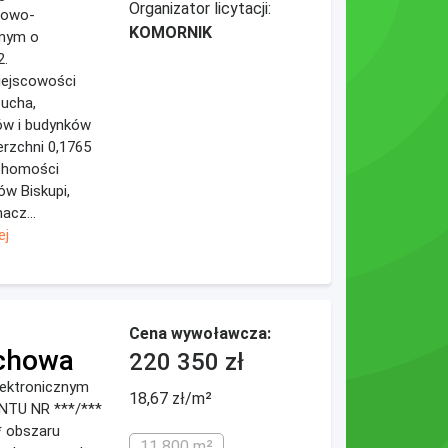
Organizator licytacji:
gowo-
KOMORNIK
jnym o
2.
ejscowości
ucha,
ów i budynków
erzchni 0,1765
uchomości
w Biskupi,
acz...
ej
Cena wywoławcza:
chowa
220 350 zł
elektronicznym
18,67 zł/m²
NTU NR ***/***
** obszaru
11 800 m²