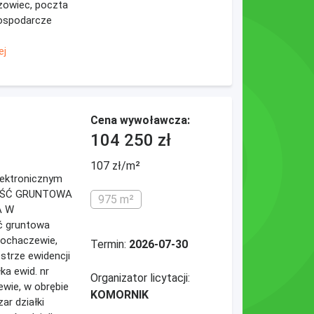
zowiec, poczta
ospodarcze
ej
Cena wywoławcza:
104 250 zł
107 zł/m²
elektronicznym
MOŚĆ GRUNTOWA
975 m²
A W
 gruntowa
ochaczewie,
Termin:
2026-07-30
estrze ewidencji
ka ewid. nr
Organizator licytacji:
wie, w obrębie
KOMORNIK
ar działki