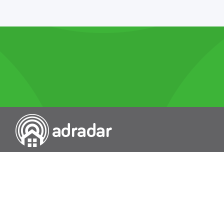
Przeszukiwarka portali nieruchomości
Wykazy
Rokowania
Baza wiedzy
O nas
Kontakt
Wydawcą Dziennika Monitor Przetargów, wpisanego do Rejestru
Dzienników i Czasopism pod nr 21274, jest Uniradar sp. z o.o. z
siedzibą ul. Wołoska 58/62, 02-507 Warszawa, Polska