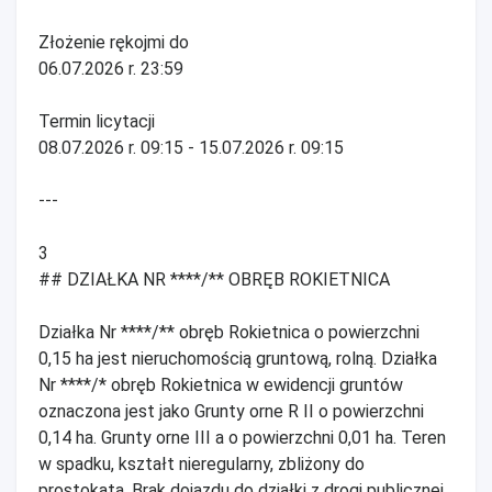
Złożenie rękojmi do
06.07.2026 r. 23:59
Termin licytacji
08.07.2026 r. 09:15 - 15.07.2026 r. 09:15
---
3
## DZIAŁKA NR ****/** OBRĘB ROKIETNICA
Działka Nr ****/** obręb Rokietnica o powierzchni
0,15 ha jest nieruchomością gruntową, rolną. Działka
Nr ****/* obręb Rokietnica w ewidencji gruntów
oznaczona jest jako Grunty orne R II o powierzchni
0,14 ha. Grunty orne III a o powierzchni 0,01 ha. Teren
w spadku, kształt nieregularny, zbliżony do
prostokąta. Brak dojazdu do działki z drogi publicznej.