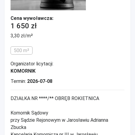
Cena wywoławcza:
1 650 zł
3,30 zł/m²
500 m²
Organizator licytacji:
KOMORNIK
Termin:
2026-07-08
DZIAŁKA NR ****/** OBRĘB ROKIETNICA
Komornik Sądowy
przy Sądzie Rejonowym w Jarosławiu Adrianna
Zbucka
Kancelaria Komornicza nr III w Jarosławiu