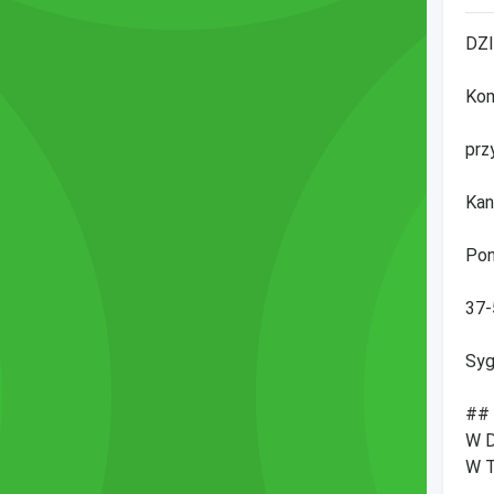
DZI
Kom
prz
Kan
Pon
37-
Syg
##
W 
W 