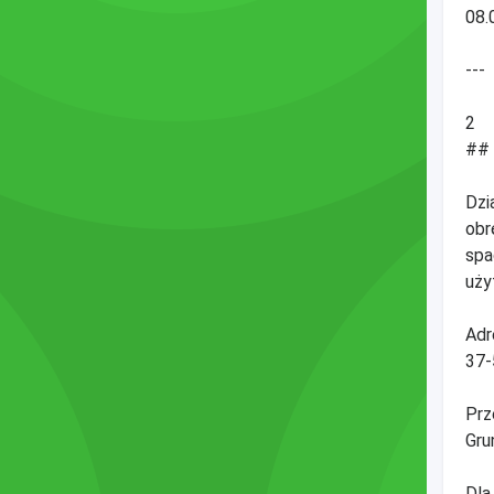
08.
---
2
## 
Dzi
obr
spa
uży
Adr
37-
Prz
Gru
Dla