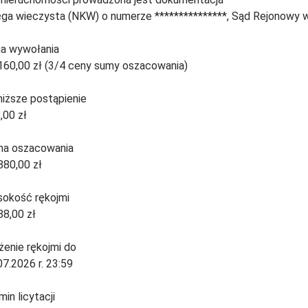
ęga wieczysta (NKW) o numerze ***************, Sąd Rejonowy 
a wywołania
160,00 zł (3/4 ceny sumy oszacowania)
niższe postąpienie
,00 zł
a oszacowania
880,00 zł
okość rękojmi
88,00 zł
żenie rękojmi do
07.2026 r. 23:59
min licytacji