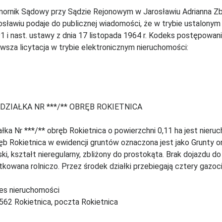
ornik Sądowy przy Sądzie Rejonowym w Jarosławiu Adrianna Zbu
osławiu podaje do publicznej wiadomości, że w trybie ustalonym w
1 i nast. ustawy z dnia 17 listopada 1964 r. Kodeks postępowania
rwsza licytacja w trybie elektronicznym nieruchomości:
DZIAŁKA NR ***/** OBRĘB ROKIETNICA
ałka Nr ***/** obręb Rokietnica o powierzchni 0,11 ha jest nieruc
ęb Rokietnica w ewidencji gruntów oznaczona jest jako Grunty orn
ski, kształt nieregularny, zbliżony do prostokąta. Brak dojazdu do 
tkowana rolniczo. Przez środek działki przebiegają cztery gazo
es nieruchomości
562 Rokietnica, poczta Rokietnica