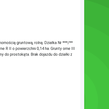
homością gruntową, rolną. Działka Nr ***/**
e R II o powierzchni 0,14 ha. Grunty orne III
ony do prostokąta. Brak dojazdu do działki z