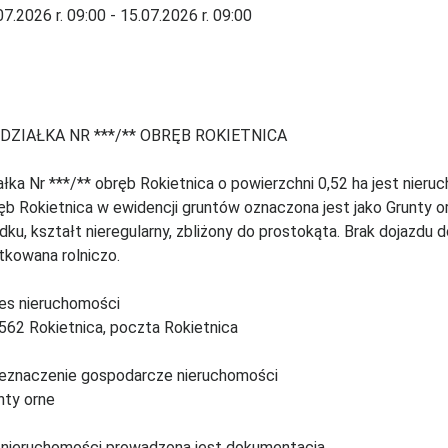
07.2026 r. 09:00 - 15.07.2026 r. 09:00
DZIAŁKA NR ***/** OBRĘB ROKIETNICA
ałka Nr ***/** obręb Rokietnica o powierzchni 0,52 ha jest nieruc
ęb Rokietnica w ewidencji gruntów oznaczona jest jako Grunty or
dku, kształt nieregularny, zbliżony do prostokąta. Brak dojazdu do
tkowana rolniczo.
es nieruchomości
562 Rokietnica, poczta Rokietnica
eznaczenie gospodarcze nieruchomości
nty orne
 nieruchomości prowadzona jest dokumentacja