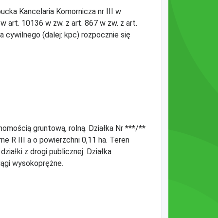
cka Kancelaria Komornicza nr III w
 art. 10136 w zw. z art. 867 w zw. z art.
 cywilnego (dalej: kpc) rozpocznie się
homością gruntową, rolną. Działka Nr ***/**
e R III a o powierzchni 0,11 ha. Teren
działki z drogi publicznej. Działka
ciągi wysokoprężne.