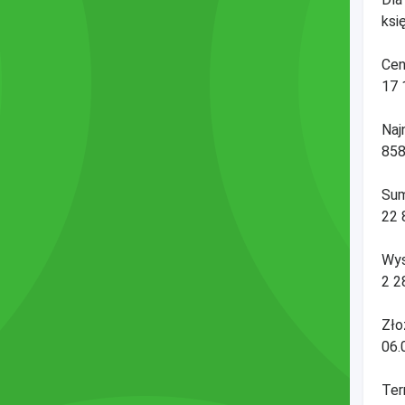
ksi
Cen
17 
Naj
858
Sum
22 
Wys
2 2
Zło
06.
Ter