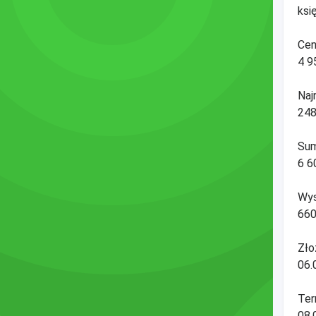
ksi
Cen
4 9
Naj
248
Sum
6 6
Wys
660
Zło
06.
Ter
08.