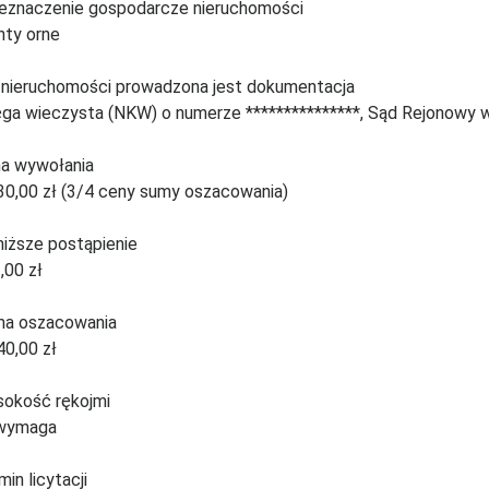
eznaczenie gospodarcze nieruchomości
nty orne
 nieruchomości prowadzona jest dokumentacja
ęga wieczysta (NKW) o numerze ***************, Sąd Rejonowy 
a wywołania
30,00 zł (3/4 ceny sumy oszacowania)
niższe postąpienie
,00 zł
a oszacowania
40,00 zł
okość rękojmi
wymaga
min licytacji