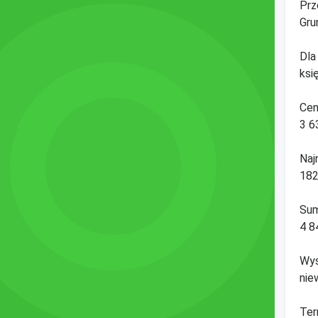
Prz
Gru
Dla
ksi
Cen
3 6
Naj
182
Sum
4 8
Wys
nie
Ter