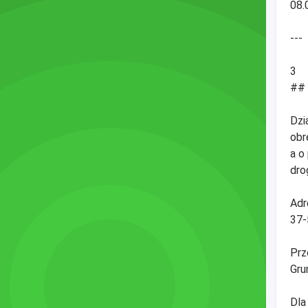
08.
---
3
## 
Dzi
obr
a o
dro
Adr
37-
Prz
Gru
Dla