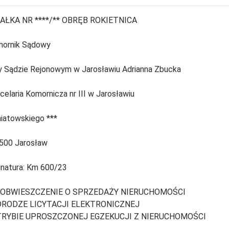
AŁKA NR ****/** OBRĘB ROKIETNICA
ornik Sądowy
y Sądzie Rejonowym w Jarosławiu Adrianna Zbucka
celaria Komornicza nr III w Jarosławiu
iatowskiego ***
500 Jarosław
natura: Km 600/23
 OBWIESZCZENIE O SPRZEDAŻY NIERUCHOMOŚCI
DRODZE LICYTACJI ELEKTRONICZNEJ
TRYBIE UPROSZCZONEJ EGZEKUCJI Z NIERUCHOMOŚCI