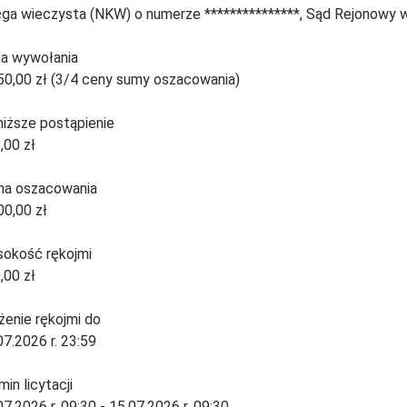
ęga wieczysta (NKW) o numerze ***************, Sąd Rejonowy 
a wywołania
50,00 zł (3/4 ceny sumy oszacowania)
niższe postąpienie
,00 zł
a oszacowania
00,00 zł
okość rękojmi
,00 zł
żenie rękojmi do
07.2026 r. 23:59
min licytacji
07.2026 r. 09:30 - 15.07.2026 r. 09:30