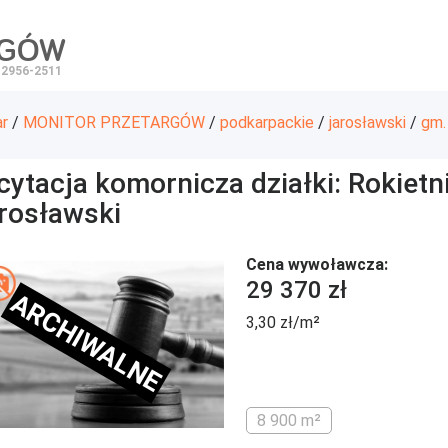
RGÓW
 2956-2511
ar
/
MONITOR PRZETARGÓW
/
podkarpackie
/
jarosławski
/
gm.
cytacja komornicza działki: Rokietn
arosławski
Cena wywoławcza:
29 370 zł
ARCHIWALNE
3,30 zł/m²
8 900 m²