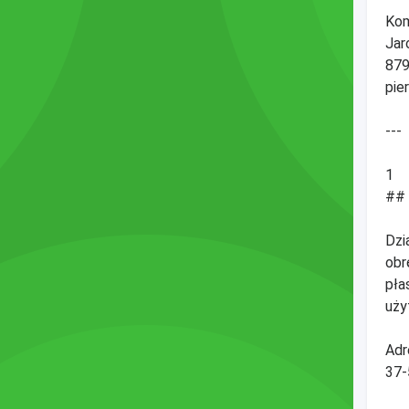
Kom
Jar
879
pie
---
1
## 
Dzi
obr
pła
uży
Adr
37-