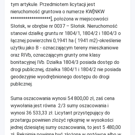
tym artykule. Przedmiotem licytacji jest
nieruchomość gruntowa o numerze KW[NKW
*******************], położona w miejscowości
Słońsk, w obrębie nr 0037 – Słońsk. Nieruchomość
stanowi działkę gruntu nr 1804/1, 1804/2 i 1804/3 o
łącznej powierzchni 0,1941 ha ( 1941 m2)-określenie
użytku jako B - oznaczającym tereny mieszkaniowe
oraz RIVb, oznaczającym grunty orne klasy
bonitacyjnej IVb. Działka 1804/3 posiada dostęp do
drogi publicznej, działka 1804/1 i 1804/2 nie posiada
geodezyjnie wyodrębnionego dostępu do drogi
publicznej.
Suma oszacowania wynosi 54 800,00 zł, zaś cena
wywołania jest równa 2/3 sumy oszacowania i
wynosi 36 533,33 zł. Licytant przystępujący do
przetargu powinien złożyć rękojmię w wysokości
jednej dziesiątej sumy oszacowania, to jest 5 480,00
zł. Rękojmia powinna być złożona w gotówce albo w