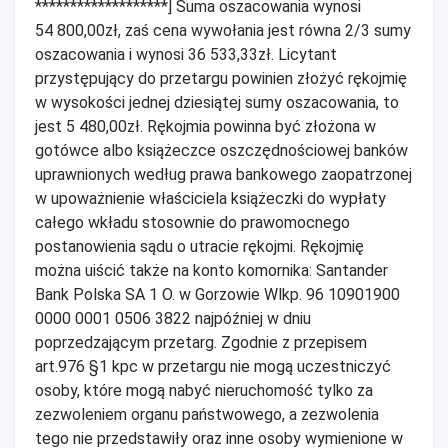
*******************] Suma oszacowania wynosi
54 800,00zł, zaś cena wywołania jest równa 2/3 sumy
oszacowania i wynosi 36 533,33zł. Licytant
przystępujący do przetargu powinien złożyć rękojmię
w wysokości jednej dziesiątej sumy oszacowania, to
jest 5 480,00zł. Rękojmia powinna być złożona w
gotówce albo książeczce oszczędnościowej banków
uprawnionych według prawa bankowego zaopatrzonej
w upoważnienie właściciela książeczki do wypłaty
całego wkładu stosownie do prawomocnego
postanowienia sądu o utracie rękojmi. Rękojmię
można uiścić także na konto komornika: Santander
Bank Polska SA 1 O. w Gorzowie Wlkp. 96 10901900
0000 0001 0506 3822 najpóźniej w dniu
poprzedzającym przetarg. Zgodnie z przepisem
art.976 §1 kpc w przetargu nie mogą uczestniczyć
osoby, które mogą nabyć nieruchomość tylko za
zezwoleniem organu państwowego, a zezwolenia
tego nie przedstawiły oraz inne osoby wymienione w