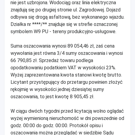
nie jest uzbrojona. Wodociąg oraz linia elektryczna
znajdują się po drugiej stronie ul. Zagrodowej. Dojazd
odbywa się drogą asfaltową, bez wykonanego wjazdu.
Działka nr ****/** znajduje się w strefie oznaczonej
symbolem W9 PU - tereny produkcyjno-usługowe.
Suma oszacowania wynosi 89 054,46 zł, zaś cena
wywołania jest równa 3/4 sumy oszacowania i wynosi
66 790,85 zł. Sprzedaż towaru podlega
opodatkowaniu podatkiem VAT w wysokości 23%.
Wyżej zaprezentowana kwota stanowi kwotę brutto.
Licytant przystępujący do przetargu powinien złożyć
rękojmię w wysokości jednej dziesiątej sumy
oszacowania, to jest kwotę 8 905,45 zł.
W ciągu dwóch tygodni przed licytacją wolno oglądać
wyżej wymienioną nieruchomość w dni powszednie od
godz. 00:00 do godz. 00:00. Protokół opisu i
oszacowania można przeglądać w siedzibie Sądu