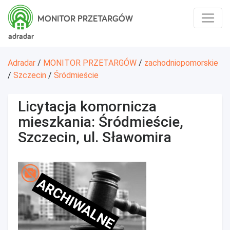
MONITOR PRZETARGÓW
adradar
Adradar
/
MONITOR PRZETARGÓW
/
zachodniopomorskie
/
Szczecin
/
Śródmieście
Licytacja komornicza
mieszkania: Śródmieście,
Szczecin, ul. Sławomira
ARCHIWALNE