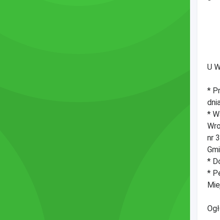
U W
* P
dni
* W
Wro
nr 
Gmi
* D
* P
Mie
Ogł