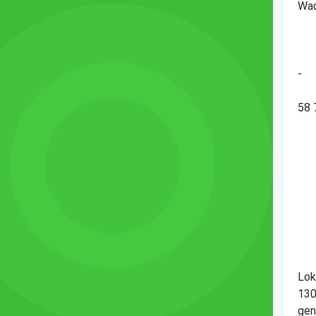
W
-
58 
Lok
130
gen