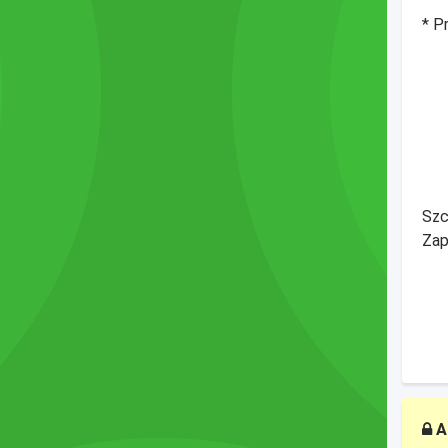
* P
Szc
Zap
A