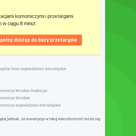
tacjami komorniczymi i przetargami.
 w ciągu 8 minut.
pełny dostęp do bazy przetargów
rzędów Gmin województwo dolnośląskie
omornicze Wrocław Grabiszyn
omornicze Wrocław
omornicze województwo dolnośląskie
ętaj jednak, że inwestycja w taką nieruchomość może się