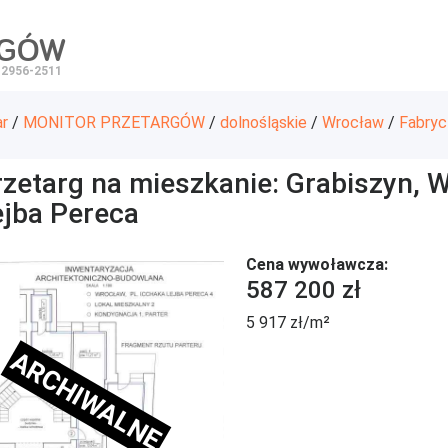
RGÓW
 2956-2511
ar
/
MONITOR PRZETARGÓW
/
dolnośląskie
/
Wrocław
/
Fabryc
zetarg na mieszkanie: Grabiszyn, W
ejba Pereca
Cena wywoławcza:
587 200 zł
5 917 zł/m²
ARCHIWALNE