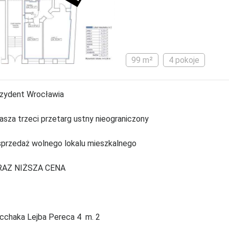
99 m²
4 pokoje
zydent Wrocławia
asza trzeci przetarg ustny nieograniczony
sprzedaż wolnego lokalu mieszkalnego
RAZ NIŻSZA CENA
 Icchaka Lejba Pereca 4 m. 2