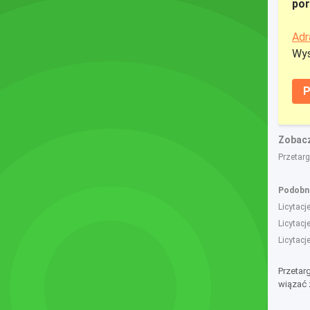
por
Adr
Wys
P
Zobacz
Przetar
Podobne
Licytac
Licytac
Licytac
Przetar
wiązać 