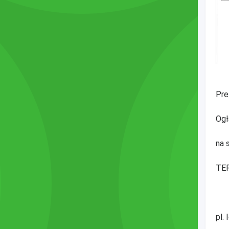
Pre
Ogł
na 
TE
pl.