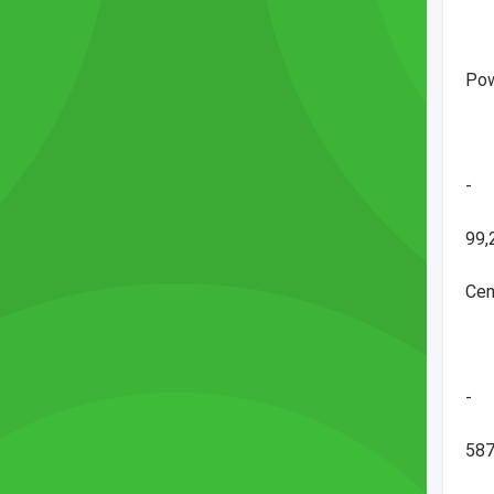
Pow
-
99,
Cen
-
587