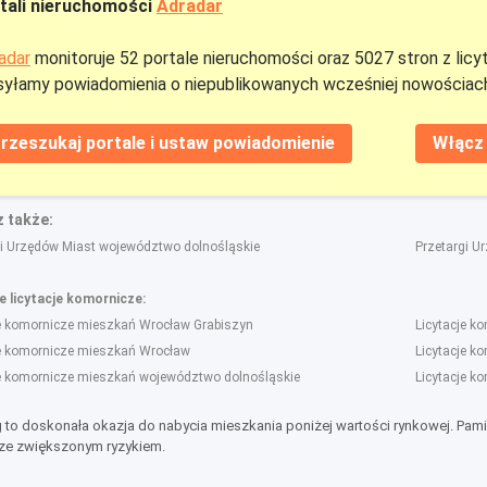
tali nieruchomości
Adradar
adar
monitoruje 52 portale nieruchomości oraz 5027 stron z licy
yłamy powiadomienia o niepublikowanych wcześniej nowościach
rzeszukaj portale i ustaw powiadomienie
Włącz 
 także:
gi Urzędów Miast województwo dolnośląskie
Przetargi U
 licytacje komornicze:
je komornicze mieszkań Wrocław Grabiszyn
Licytacje k
je komornicze mieszkań Wrocław
Licytacje k
je komornicze mieszkań województwo dolnośląskie
Licytacje k
g to doskonała okazja do nabycia mieszkania poniżej wartości rynkowej. Pami
ze zwiększonym ryzykiem.