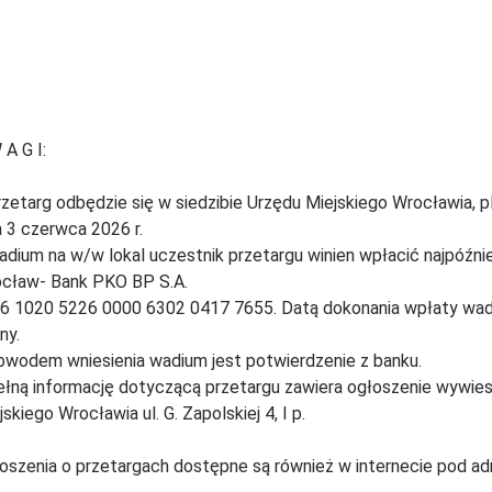
 A G I:
rzetarg odbędzie się w siedzibie Urzędu Miejskiego Wrocławia, pl
a 3 czerwca 2026 r.
adium na w/w lokal uczestnik przetargu winien wpłacić najpóźnie
cław- Bank PKO BP S.A.
36 1020 5226 0000 6302 0417 7655. Datą dokonania wpłaty wad
ny.
owodem wniesienia wadium jest potwierdzenie z banku.
ełną informację dotyczącą przetargu zawiera ogłoszenie wywies
jskiego Wrocławia ul. G. Zapolskiej 4, I p.
oszenia o przetargach dostępne są również w internecie pod ad