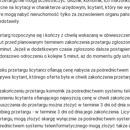
rzetargu nie mogą uczestniczyć: dłużnik, komornik, ich małżonko
cne na licytacji w charakterze urzędowym, licytant, który nie wy
re mogą nabyć nieruchomość tylko za zezwoleniem organu pańs
edstawiły.
etarg rozpoczyna się i kończy z chwilą wskazaną w obwieszczeniu
ut przed planowanym terminem zakończenia przetargu zgłoszono
 minut. Jeżeli w dodatkowym czasie zgłoszono dalsze postąpien
dorazowo odroczeniu o kolejne 5 minut, aż do momentu gdy usta
oku przetargu licytanci ofiarują cenę nabycia za pośrednictwe
rywa licytant, którego oferta była w chwili zakończenia przetar
zakończeniu przetargu komornik za pośrednictwem systemu tel
onieniu licytanta ofiarującego najwyższą cenę w chwili zakończ
uszczenia do przetargu można złożyć w terminie 3 dni od dnia 
ebieg przetargu - w terminie 3 dni od dnia jego zakończenia. Lic
etargu, mogą złożyć skargę wyłącznie za pośrednictwem syste
rednictwem systemu teleinformatycznego mogą złożyć także inn