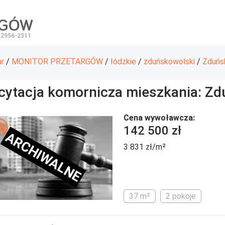
RGÓW
 2956-2511
ar
/
MONITOR PRZETARGÓW
/
łódzkie
/
zduńskowolski
/
Zduńs
icytacja komornicza mieszkania: Zd
Cena wywoławcza:
142 500 zł
ARCHIWALNE
3 831 zł/m²
37 m²
2 pokoje