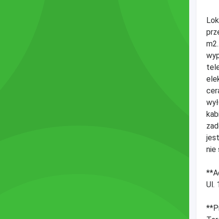
Lok
prz
m2.
wyp
tel
ele
cer
wył
kab
zad
jes
nie
**A
Ul.
**P