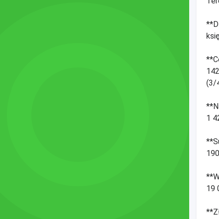
Ter
**D
ksi
**C
142
(3/
**N
1 4
**S
190
**W
19 
**Z