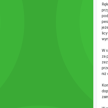
Ręk
prz
pod
pes
jeż
lic
wyn
W r
za 
zez
prz
niż
Kom
dop
zai