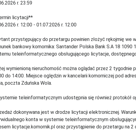
06.2026 r. 23:59
ermin licytacji**
06.2026 r. 12:00 - 01.07.2026 r. 12:00
ytant przystępujący do przetargu powinien złożyć rękojmię we 
hunek bankowy komornika: Santander Polska Bank S.A 18 1090 
temu teleinformatycznego obsługującego licytacje, dostępnego n
ej wymienioną nieruchomość można oglądać przez 2 tygodnie pr
00 do 14:00. Miejsce oględzin w kancelarii komorniczej pod adr
a, poczta Zduńska Wola.
ystemie teleinformatycznym udostępnia się również protokół op
zedaż dokonywana jest w drodze licytacji elektronicznej. Warun
ywidualnego konta w systemie teleinformatycznym obsługujący
esem licytacje.komornik.pl oraz przystąpienie do przetargu na 2