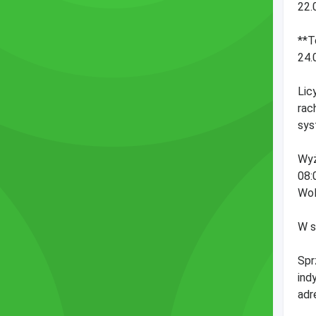
22.
**T
24.
Lic
rac
sys
Wyż
08:
Wol
W s
Spr
ind
adr