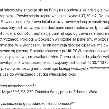
al mieszkalny znajduje się na IV piętrze budynku, składa się z dwó
edpokoju. Powierzchnia użytkowa lokalu wynosi 37,20 m2. Do lok
 Powierzchnia użytkowa lokalu wraz z powierzchnią przynależnej
osażony jest we wszystkie dostępne sieci techniczne, tj. insta
efoniczną, domofon, instalację centralnego ogrzewania z sieci mi
ktrycznego. Podłogi w pokojach wyłożone są panelami, w pozos
amiczne. W wykończeniu ścian dominują gładzie gipsowe, malowa
ożone są glazurą. Stolarka okienna z profili PCW, stolarka drzw
ina prysznicowa, umywalka i sedes. Ocena standardu, jakości wy
owalająca. Z własnością lokalu związany jest udział 4200/11382
t prawo własności gruntu objętego księgą wieczystą ************
 służą do wyłącznego użytku właścicieli lokali.
dres nieruchomości**
 1 Maja **/**, 98-220 Zduńska Wola, poczta Zduńska Wola
rzeznaczenie gospodarcze nieruchomości**