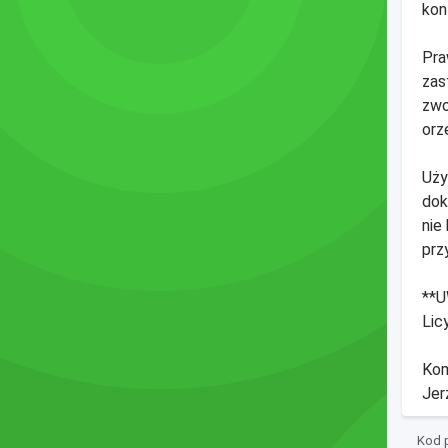
kon
Pra
zas
zwo
orz
Uży
dok
nie
prz
**U
Lic
Kom
Jer
Kod p