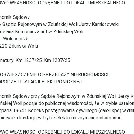
AWO WŁASNOŚCI ODRĘBNEJ DO LOKALU MIESZKALNEGO
ornik Sądowy
y Sądzie Rejonowym w Zduńskiej Woli Jerzy Karniszewski
celaria Komornicza nr I w Zduńskiej Woli
c Wolności 25
220 Zduńska Wola
natury: Km 1237/25, Km 1237/25
 OBWIESZCZENIE O SPRZEDAŻY NIERUCHOMOŚCI
DRODZE LICYTACJI ELEKTRONICZNEJ
ornik Sądowy przy Sądzie Rejonowym w Zduńskiej Woli Jerzy Ka
ńskiej Woli podaje do publicznej wiadomości, że w trybie ustalo
topada 1964 r. Kodeks postępowania cywilnego (dalej: kpc) w dniu
 pierwsza licytacja w trybie elektronicznym nieruchomości:
AWO WŁASNOŚCI ODRĘBNEJ DO LOKALU MIESZKALNEGO