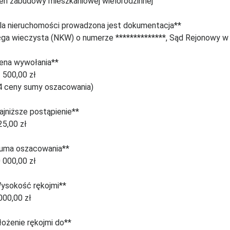
en zabudowy mieszkaniowej wielorodzinnej
la nieruchomości prowadzona jest dokumentacja**
ęga wieczysta (NKW) o numerze **************, Sąd Rejonowy w 
ena wywołania**
 500,00 zł
4 ceny sumy oszacowania)
ajniższe postąpienie**
25,00 zł
uma oszacowania**
 000,00 zł
ysokość rękojmi**
000,00 zł
łożenie rękojmi do**