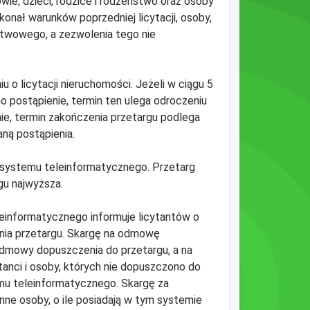
wie, dzieci, rodzice i rodzeństwo oraz osoby
konał warunków poprzedniej licytacji, osoby,
twowego, a zezwolenia tego nie
 o licytacji nieruchomości. Jeżeli w ciągu 5
 postąpienie, termin ten ulega odroczeniu
ie, termin zakończenia przetargu podlega
ną postąpienia.
m systemu teleinformatycznego. Przetarg
gu najwyższa.
einformatycznego informuje licytantów o
enia przetargu. Skargę na odmowę
odmowy dopuszczenia do przetargu, a na
ytanci i osoby, których nie dopuszczono do
mu teleinformatycznego. Skargę za
e osoby, o ile posiadają w tym systemie