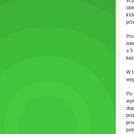
W p
obe
któ
prz
Prz
min
o 5
każ
W t
wyg
Po 
wył
dop
prz
prz
poś