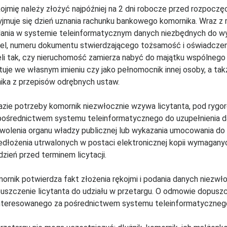
ojmię należy złożyć najpóźniej na 2 dni robocze przed rozpoczęc
yjmuje się dzień uznania rachunku bankowego komornika. Wraz z 
ania w systemie teleinformatycznym danych niezbędnych do wyd
el, numeru dokumentu stwierdzającego tożsamość i oświadczeni
eli tak, czy nieruchomość zamierza nabyć do majątku wspólnego 
ytuje we własnym imieniu czy jako pełnomocnik innej osoby, a tak
ika z przepisów odrębnych ustaw.
azie potrzeby komornik niezwłocznie wzywa licytanta, pod rygo
pośrednictwem systemu teleinformatycznego do uzupełnienia da
wolenia organu władzy publicznej lub wykazania umocowania do 
edłożenia utrwalonych w postaci elektronicznej kopii wymaganyc
 dzień przed terminem licytacji.
ornik potwierdza fakt złożenia rękojmi i podania danych niezwło
uszczenie licytanta do udziału w przetargu. O odmowie dopuszc
nteresowanego za pośrednictwem systemu teleinformatyczneg