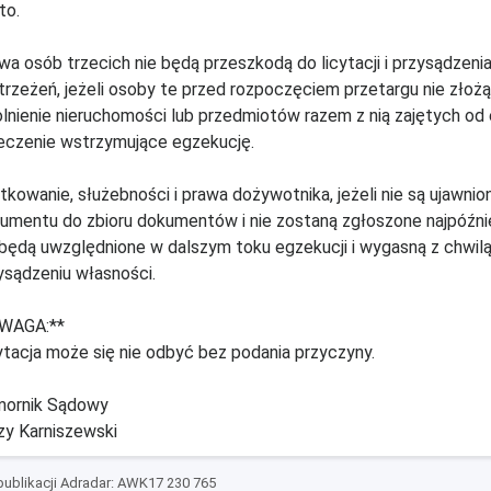
to.
wa osób trzecich nie będą przeszkodą do licytacji i przysądzen
trzeżeń, jeżeli osoby te przed rozpoczęciem przetargu nie zło
lnienie nieruchomości lub przedmiotów razem z nią zajętych od 
eczenie wstrzymujące egzekucję.
tkowanie, służebności i prawa dożywotnika, jeżeli nie są ujawnio
umentu do zbioru dokumentów i nie zostaną zgłoszone najpóźniej 
 będą uwzględnione w dalszym toku egzekucji i wygasną z chwil
ysądzeniu własności.
WAGA:**
ytacja może się nie odbyć bez podania przyczyny.
ornik Sądowy
zy Karniszewski
ublikacji Adradar: AWK17 230 765