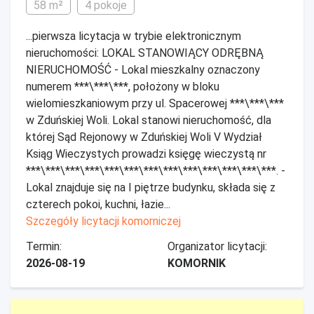
58 m²
4 pokoje
...pierwsza licytacja w trybie elektronicznym
nieruchomości: LOKAL STANOWIĄCY ODRĘBNĄ
NIERUCHOMOŚĆ - Lokal mieszkalny oznaczony
numerem ***\***\***, położony w bloku
wielomieszkaniowym przy ul. Spacerowej ***\***\***
w Zduńskiej Woli. Lokal stanowi nieruchomość, dla
której Sąd Rejonowy w Zduńskiej Woli V Wydział
Ksiąg Wieczystych prowadzi księgę wieczystą nr
***\***\***\***\***\***\***\***\***\***\***\***\***. -
Lokal znajduje się na I piętrze budynku, składa się z
czterech pokoi, kuchni, łazie...
Szczegóły licytacji komorniczej
Termin:
Organizator licytacji:
2026-08-19
KOMORNIK