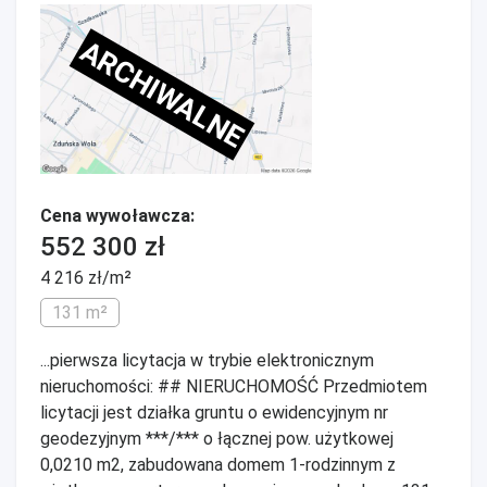
ARCHIWALNE
Cena wywoławcza:
552 300 zł
4 216 zł/m²
131 m²
...pierwsza licytacja w trybie elektronicznym
nieruchomości: ## NIERUCHOMOŚĆ Przedmiotem
licytacji jest działka gruntu o ewidencyjnym nr
geodezyjnym ***/*** o łącznej pow. użytkowej
0,0210 m2, zabudowana domem 1-rodzinnym z