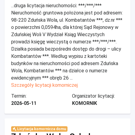
...druga licytacja nieruchomości: ***/***/***
Nieruchomość gruntowa położona jest pod adresem:
98-220 Zduńska Wola, ul. Kombatantów ***, dz.nr ***
o powierzchni 0,0594ha, dla której Sąd Rejonowy w
Zduńskiej Woli V Wydział Ksiąg Wieczystych
prowadzi księgę wieczystą o numerze ***/***/***.
Działka posiada bezpośredni dostęp do drogi – ulicy
Kombatantów ***. Według wypisu z kartoteki
budynków na nieruchomości pod adresem Zduńska
Wola, Kombatantów *** na działce o numerze
ewidencyjnym *** obręb 26 ...
Szczegóły licytacji komorniczej
Termin:
Organizator licytacji:
2026-05-11
KOMORNIK
Licytacja komornicza domu