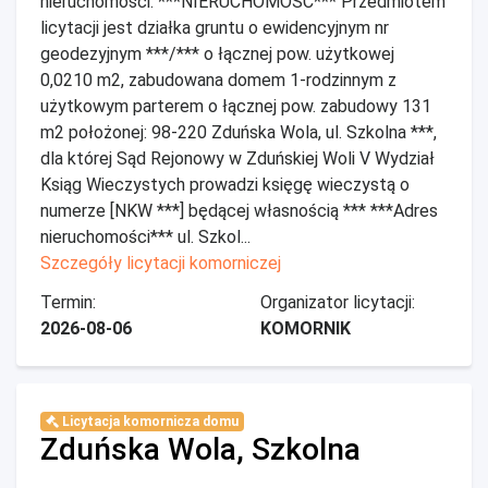
nieruchomości: ***NIERUCHOMOŚĆ*** Przedmiotem
licytacji jest działka gruntu o ewidencyjnym nr
geodezyjnym ***/*** o łącznej pow. użytkowej
0,0210 m2, zabudowana domem 1-rodzinnym z
użytkowym parterem o łącznej pow. zabudowy 131
m2 położonej: 98-220 Zduńska Wola, ul. Szkolna ***,
dla której Sąd Rejonowy w Zduńskiej Woli V Wydział
Ksiąg Wieczystych prowadzi księgę wieczystą o
numerze [NKW ***] będącej własnością *** ***Adres
nieruchomości*** ul. Szkol...
Szczegóły licytacji komorniczej
Termin:
Organizator licytacji:
2026-08-06
KOMORNIK
Licytacja komornicza domu
Zduńska Wola, Szkolna