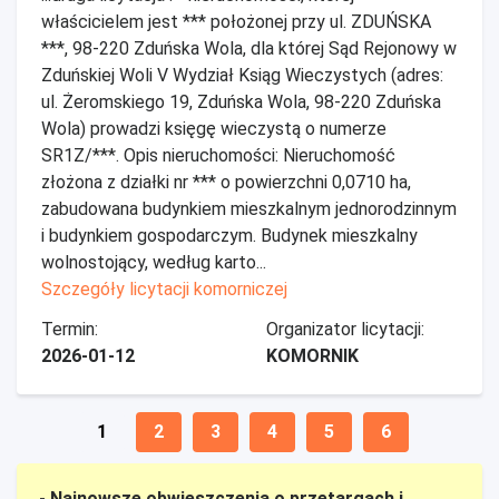
właścicielem jest *** położonej przy ul. ZDUŃSKA
***, 98-220 Zduńska Wola, dla której Sąd Rejonowy w
Zduńskiej Woli V Wydział Ksiąg Wieczystych (adres:
ul. Żeromskiego 19, Zduńska Wola, 98-220 Zduńska
Wola) prowadzi księgę wieczystą o numerze
SR1Z/***. Opis nieruchomości: Nieruchomość
złożona z działki nr *** o powierzchni 0,0710 ha,
zabudowana budynkiem mieszkalnym jednorodzinnym
i budynkiem gospodarczym. Budynek mieszkalny
wolnostojący, według karto...
Szczegóły licytacji komorniczej
Termin:
Organizator licytacji:
2026-01-12
KOMORNIK
1
2
3
4
5
6
- Najnowsze obwieszczenia o przetargach i