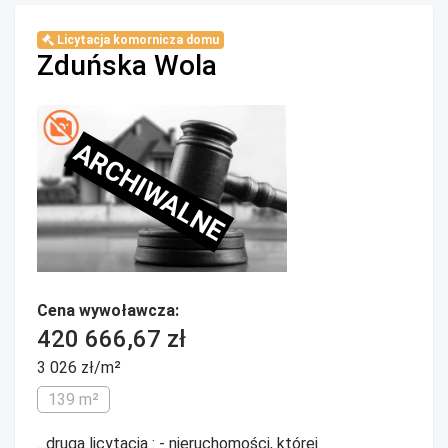
Licytacja komornicza domu
Zduńska Wola
ARCHIWALNE
Cena wywoławcza:
420 666,67 zł
3 026 zł/m²
139 m²
...druga licytacja : - nieruchomości, której