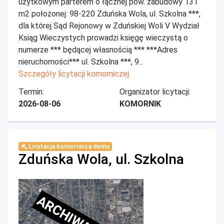
użytkowym parterem o łącznej pow. zabudowy 131
m2 położonej: 98-220 Zduńska Wola, ul. Szkolna ***,
dla której Sąd Rejonowy w Zduńskiej Woli V Wydział
Ksiąg Wieczystych prowadzi księgę wieczystą o
numerze *** będącej własnością *** ***Adres
nieruchomości*** ul. Szkolna ***, 9...
Szczegóły licytacji komorniczej
Termin:
Organizator licytacji:
2026-08-06
KOMORNIK
Licytacja komornicza domu
Zduńska Wola, ul. Szkolna
ARCHIWALNE