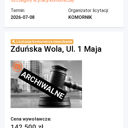
Szczegóły licytacji komorniczej
Termin:
Organizator licytacji:
2026-07-08
KOMORNIK
Licytacja komornicza mieszkania
Zduńska Wola, Ul. 1 Maja
ARCHIWALNE
Cena wywoławcza:
142 500 zł