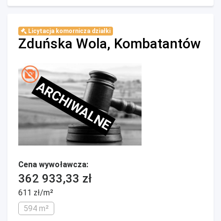
Licytacja komornicza działki
Zduńska Wola, Kombatantów
ARCHIWALNE
Cena wywoławcza:
362 933,33 zł
611 zł/m²
594 m²