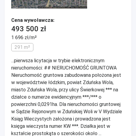
Cena wywoławcza:
493 500 zł
1 696 zł/m²
291 m²
...pierwsza licytacja w trybie elektronicznym
nieruchomości: ## NIERUCHOMOŚĆ GRUNTOWA
Nieruchomość gruntowa zabudowana położona jest
w województwie łódzkim, powiat Zduńska Wola,
miasto Zduńska Wola, przy ulicy Świerkowej *** na
działce o numerze ewidencyjnym ***/*** o
powierzchni 0,0291ha. Dla nieruchomości gruntowej
w Sądzie Rejonowym w Zduńskiej Woli w V Wydziale
Ksiąg Wieczystych założona i prowadzona jest
księga wieczysta numer KW ***. Działka jest w
kształcie prostokąta o szerokości około ...