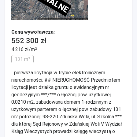
Cena wywoławcza:
552 300 zł
4 216 zł/m²
131 m²
...pierwsza licytacja w trybie elektronicznym
nieruchomości: ## NIERUCHOMOŚĆ Przedmiotem
licytacji jest działka gruntu o ewidencyjnym nr
geodezyjnym ***/*** o łącznej pow. użytkowej
0,0210 m2, zabudowana domem 1-rodzinnym z
użytkowym parterem o łącznej pow. zabudowy 131
m2 położonej: 98-220 Zduńska Wola, ul. Szkolna ***,
dla której Sąd Rejonowy w Zduńskiej Woli V Wydział
Ksiąg Wieczystych prowadzi księgę wieczystą o