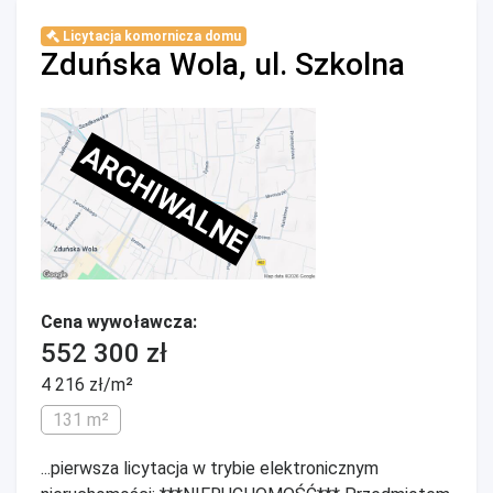
Licytacja komornicza domu
Zduńska Wola, ul. Szkolna
ARCHIWALNE
Cena wywoławcza:
552 300 zł
4 216 zł/m²
131 m²
...pierwsza licytacja w trybie elektronicznym