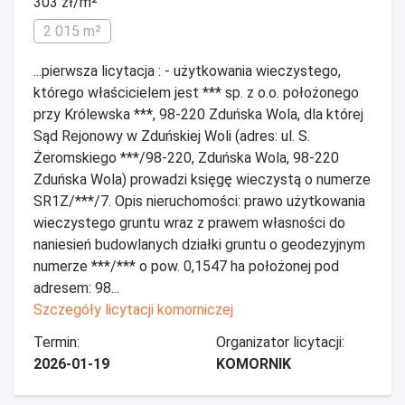
303 zł/m²
2 015 m²
...pierwsza licytacja : - użytkowania wieczystego,
którego właścicielem jest *** sp. z o.o. położonego
przy Królewska ***, 98-220 Zduńska Wola, dla której
Sąd Rejonowy w Zduńskiej Woli (adres: ul. S.
Żeromskiego ***/98-220, Zduńska Wola, 98-220
Zduńska Wola) prowadzi księgę wieczystą o numerze
SR1Z/***/7. Opis nieruchomości: prawo użytkowania
wieczystego gruntu wraz z prawem własności do
naniesień budowlanych działki gruntu o geodezyjnym
numerze ***/*** o pow. 0,1547 ha położonej pod
adresem: 98...
Szczegóły licytacji komorniczej
Termin:
Organizator licytacji:
2026-01-19
KOMORNIK