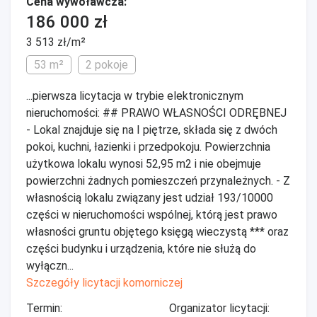
Cena wywoławcza:
186 000 zł
3 513 zł/m²
53 m²
2 pokoje
...pierwsza licytacja w trybie elektronicznym
nieruchomości: ## PRAWO WŁASNOŚCI ODRĘBNEJ
- Lokal znajduje się na I piętrze, składa się z dwóch
pokoi, kuchni, łazienki i przedpokoju. Powierzchnia
użytkowa lokalu wynosi 52,95 m2 i nie obejmuje
powierzchni żadnych pomieszczeń przynależnych. - Z
własnością lokalu związany jest udział 193/10000
części w nieruchomości wspólnej, którą jest prawo
własności gruntu objętego księgą wieczystą *** oraz
części budynku i urządzenia, które nie służą do
wyłączn...
Szczegóły licytacji komorniczej
Termin:
Organizator licytacji: