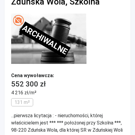
Zduńska Wola, Szkolna
ARCHIWALNE
Cena wywoławcza:
552 300 zł
4 216 zł/m²
131 m²
...pierwsza licytacja : - nieruchomości, której
właścicielem jest *** *** położonej przy Szkolna ***,
98-220 Zduńska Wola, dla której SR w Zduńskiej Woli